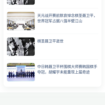
天元战开赛前默哀悼念棋圣聂卫平，
世界冠军占据八强半壁江山
棋圣聂卫平逝世
中日韩聂卫平杯围棋大师赛韩国棋手
夺冠，胡耀宇未能重现上届奇迹