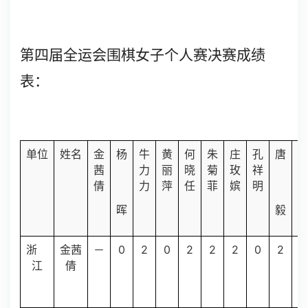
第四届全运会围棋女子个人赛决赛成绩
表：
单位
姓名
金
杨
牛
黄
何
朱
庄
孔
唐
茜
力
丽
晓
菊
玫
祥
倩
力
萍
任
菲
嫔
明
晖
毅
0
2
0
2
2
2
0
2
1
浙
金茜
－
江
倩