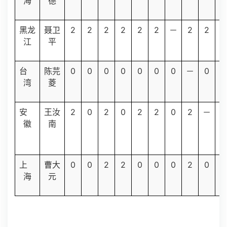
海
德
2
2
2
2
2
2
2
2
2
黑龙
聂卫
－
江
平
0
0
0
0
0
0
0
0
0
台
陈芫
－
湾
菱
2
0
2
0
2
2
0
2
2
安
王汝
－
徽
南
0
0
2
2
0
0
0
2
0
上
曹大
海
元