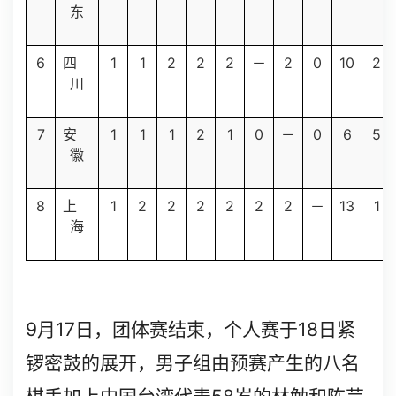
东
6
1
1
2
2
2
2
0
10
2
四
－
川
7
1
1
1
2
1
0
0
6
5
安
－
徽
8
1
2
2
2
2
2
2
13
1
上
－
海
9
17
18
月
日，团体赛结束，个人赛于
日紧
锣密鼓的展开，男子组由预赛产生的八名