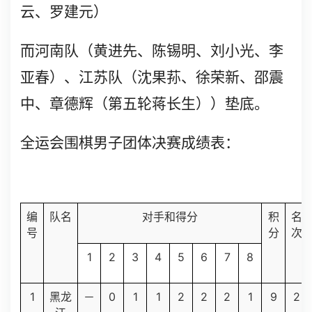
云、罗建元）
而河南队（黄进先、陈锡明、刘小光、李
亚春）、江苏队（沈果荪、徐荣新、邵震
中、章德辉（第五轮蒋长生））垫底。
全运会围棋男子团体决赛成绩表：
编
队名
对手和得分
积
名
号
分
次
1
2
3
4
5
6
7
8
1
0
1
1
2
2
2
1
9
2
黑龙
－