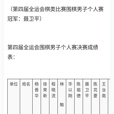
（第四届全运会棋类比赛围棋男子个人赛
冠军：聂卫平）
第四届全运会围棋男子个人赛决赛成绩
表：
单位
姓名
杨
徐
程
林
华
陈
聂
陈
王
晋
荣
晓
以
祖
卫
芫
汝
华
新
流
刚
德
平
菱
南
勉