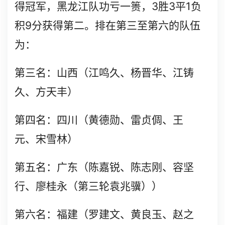
3
3
1
得冠军，黑龙江队功亏一篑，
胜
平
负
9
积
分获得第二。排在第三至第六的队伍
为：
第三名：山西（江鸣久、杨晋华、江铸
久、方天丰）
第四名：四川（黄德勋、雷贞倜、王
元、宋雪林）
第五名：广东（陈嘉锐、陈志刚、容坚
行、廖桂永（第三轮袁兆骥））
第六名：福建（罗建文、黄良玉、赵之