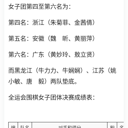
女子团第四至第六名为：
第四名：浙江（朱菊菲、金茜倩）
第五名：安徽（魏 昕、黄丽萍）
第六名：广东（黄妙玲、敖立贤）
而黑龙江（牛力力、牛娴娴）、江苏（姚
小敏、唐 毅）两队垫底。
全运会围棋女子团体决赛成绩表：
编
队名
对手和得分
积
名