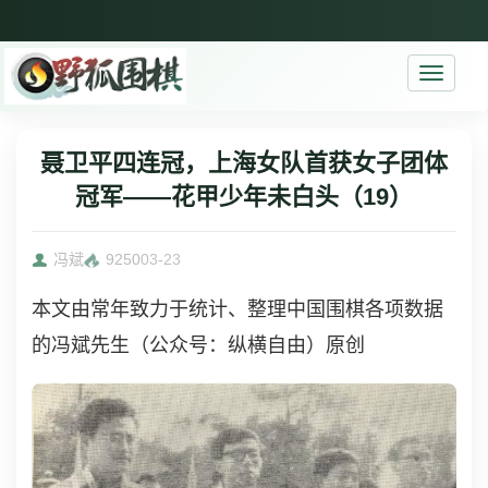
Toggle
navigati
聂卫平四连冠，上海女队首获女子团体
冠军——花甲少年未白头（19）
冯斌
9250
03-23
本文由常年致力于统计、整理中国围棋各项数据
的冯斌先生（公众号：纵横自由）原创