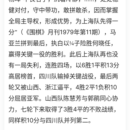
健对付，守中带功，敢拼敢杀，因而掌握
全局主导权，形成优势，为上海队先得一
1979
11
分”（《围棋》月刊
年第
期），马
亚兰拼到最后，执白以
¼
子险胜何晓任，
赢得关键一役的胜利。此后上海队再也没
6
1
13
有一局失利，连胜四场，以
胜
平积
分
高居榜首，四川队输掉关键战役，最后两
4
2
1
10
轮又被山西、浙江逼平，
胜
平
负积
分屈居亚军。山西队陈慧芳与郭鹃同心协
3
4
力，七轮下来取得了
胜
平的不败战绩，
10
同样积
分与四川队并列第二。