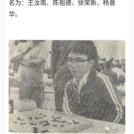
名为：王汝南、陈祖德、徐荣新、杨晋
华。