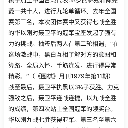
58
棋手加上中国台湾代表
岁的林勉和陈芫
菱一共十人，进行九轮单循环。去年全国
赛第三名，本次团体赛中又获得七战全胜
的华以刚对聂卫平的冠军宝座发起了强有
力的挑战。抽签后两人在第二轮相遇，“在
这场激战中，黑白互相了解对方的意图和
算路，全局入怀，手筋连发，进行得异常
1979
11
精彩。”（《围棋》月刊
年第
期）
3
战至最后，聂卫平执黑以
¾
子获胜。力克
强敌之后，聂卫平连战连捷，以九战全胜
的成绩，第四次站上全国冠军的领奖台。
华以刚九战七胜获得亚军。第三名至第六