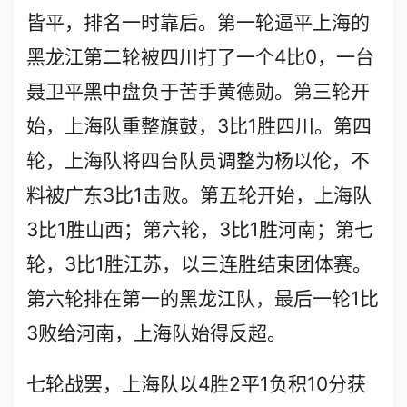
皆平，排名一时靠后。第一轮逼平上海的
4
0
黑龙江第二轮被四川打了一个
比
，一台
聂卫平黑中盘负于苦手黄德勋。第三轮开
3
1
始，上海队重整旗鼓，
比
胜四川。第四
轮，上海队将四台队员调整为杨以伦，不
3
1
料被广东
比
击败。第五轮开始，上海队
3
1
3
1
比
胜山西；第六轮，
比
胜河南；第七
3
1
轮，
比
胜江苏，以三连胜结束团体赛。
1
第六轮排在第一的黑龙江队，最后一轮
比
3
败给河南，上海队始得反超。
4
2
1
10
七轮战罢，上海队以
胜
平
负积
分获