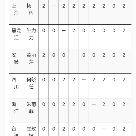
2
2
2
2
2
2
0
2
1
上
杨
－
海
晖
0
0
2
0
0
0
0
2
4
黑龙
牛力
－
江
力
2
0
0
0
0
2
0
2
6
安
黄丽
－
徽
萍
0
0
2
2
2
2
0
2
1
四
何晓
－
川
任
0
0
2
2
0
2
0
2
8
浙
朱菊
－
江
菲
0
0
2
0
0
0
0
2
4
台
庄玫
－
湾
嫔