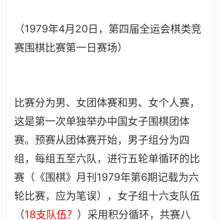
1979
4
20
（
年
月
日，第四届全运会棋类竞
赛围棋比赛第一日赛场）
比赛分为男、女团体赛和男、女个人赛，
这是第一次单独举办中国女子围棋团体
赛。预赛从团体赛开始，男子组分为四
组，每组五至六队，进行五轮单循环的比
1979
6
赛（《围棋》月刊
年第
期记载为六
轮比赛，应为笔误），女子组十六支队伍
18
（
支队伍？
）采用积分循环，共赛八