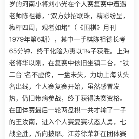
岁的河南小将刘小光在个人赛复赛中遭遇
老师陈祖德，“双方妙招联珠，精彩纷呈，
楸枰四周，观者如堵”（《围棋》月刊
1979
6
年第
期），其中一手棋陈祖德长考
65
1
分钟，终于化险为夷以
¼
子获胜。上海
老将华以刚，在复赛中依旧坐镇二台，“铁
二台”名不虚传，一盘未失，力助上海队头
名出线，个人赛复赛开始，虽然感冒发
热，仍旧带病参战，终于获得决赛资格。
在团体赛最后一轮两盘棋一共才输了一子
的王汝南，进入个人赛复赛状态大勇，七
战全胜，所向披靡。江苏徐荣新在团体赛