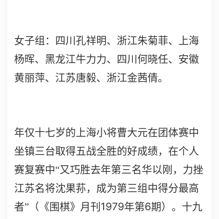
女子组：四川孔祥明、浙江朱菊菲、上海
杨晖、黑龙江牛力力、四川何晓任、安徽
黄丽萍、江苏唐毅、浙江金茜倩。
年仅十七岁的上海小将曹大元在团体赛中
坐镇三台取得五战全胜的好成绩，在个人
赛复赛中“又巧胜去年第三名华以刚，力挫
江苏名将沈果荪，成为第三组中得分最高
1979
6
者”（《围棋》月刊
年第
期）。十九