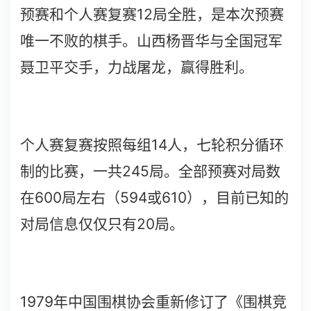
12
预赛和个人赛复赛
局全胜，是本次预赛
唯一不败的棋手。山西杨晋华与全国冠军
聂卫平交手，力战屠龙，赢得胜利。
14
个人赛复赛按照每组
人，七轮积分循环
245
制的比赛，一共
局。全部预赛对局数
600
594
610
在
局左右（
或
），目前已知的
20
对局信息仅仅只有
局。
1979
年中国围棋协会重新修订了《围棋竞