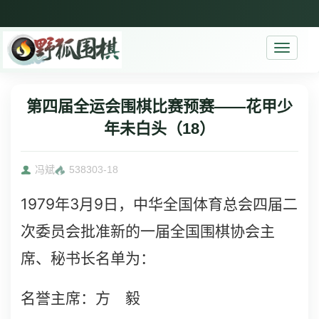
Toggle
navigati
第四届全运会围棋比赛预赛——花甲少
年未白头（18）
冯斌
5383
03-18
1979
3
9
年
月
日，中华全国体育总会四届二
次委员会批准新的一届全国围棋协会主
席、秘书长名单为：
名誉主席：方 毅