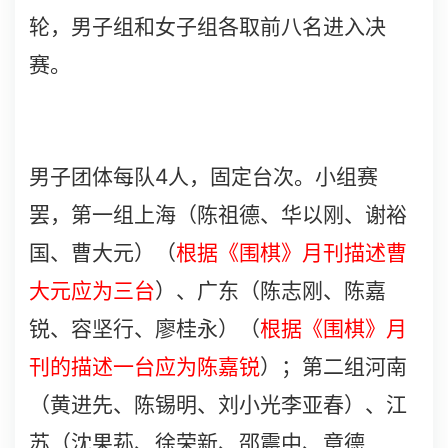
轮，男子组和女子组各取前八名进入决
赛。
4
男子团体每队
人，固定台次。小组赛
罢，第一组上海（陈祖德、华以刚、谢裕
国、曹大元）（
根据《围棋》月刊描述曹
大元应为三台
）、广东（陈志刚、陈嘉
锐、容坚行、廖桂永）（
根据《围棋》月
刊的描述一台应为陈嘉锐
）；第二组河南
（黄进先、陈锡明、刘小光李亚春）、江
苏（沈果荪、徐荣新、邵震中、章德