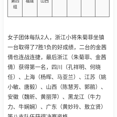
第四
福建
山西
组
2
女子团体每队
人，浙江小将朱菊菲坐镇
7
1
一台取得了
胜
负的好成绩，二台的金茜
倩也连战连捷，最后浙江（朱菊菲、金茜
倩）获得第一名，四川（孔祥明、何晓
任）、上海（杨晖、马亚兰）、江苏（姚
小敏、唐毅）、山西（陈慧芳、郭鹃）、
安徽（魏昕、黄丽萍）、黑龙江（牛力
力、牛娴娴）、广东（黄妙玲、敖立贤）
等八支队伍获得决赛资格。