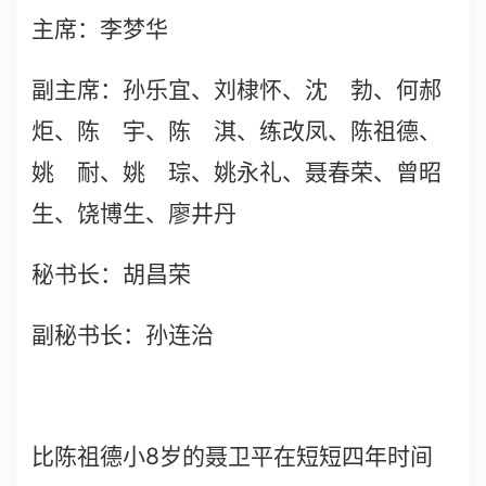
主席：李梦华
副主席：孙乐宜、刘棣怀、沈 勃、何郝
炬、陈 宇、陈 淇、练改凤、陈祖德、
姚 耐、姚 琮、姚永礼、聂春荣、曾昭
生、饶博生、廖井丹
秘书长：胡昌荣
副秘书长：孙连治
8
比陈祖德小
岁的聂卫平在短短四年时间