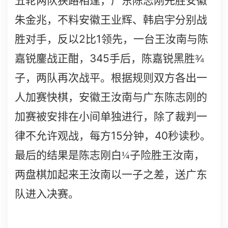
五轮两队狭路相逢，广东陈志刚先胜安徽
朱金兆，不料安徽王业辉、韩启宇分别战
2
1
胜对手，反以
比
领先，一台王汝南与陈
345
嘉锐鏖战正酣，
手后，陈嘉锐黑胜
¾
子，两队再次战平。根据规则双方各出一
人加赛快棋，安徽王汝南与广东陈志刚的
加赛被安排在小间单独进行，除了裁判一
15
40
律不允许观战，每方
分钟，
秒读秒。
最后的结果是陈志刚白
¼
子险胜王汝南，
两盘棋加起来王汝南以一子之差，送广东
队进入决赛。