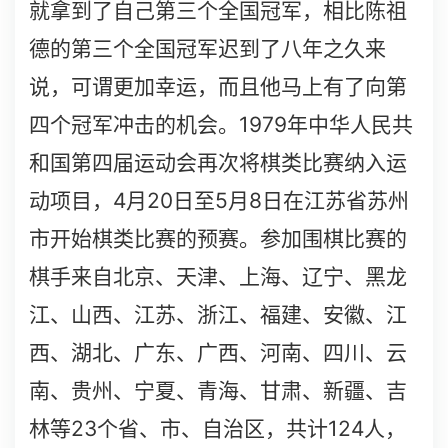
就拿到了自己第三个全国冠军，相比陈祖
德的第三个全国冠军迟到了八年之久来
说，可谓更加幸运，而且他马上有了向第
1979
四个冠军冲击的机会。
年中华人民共
和国第四届运动会再次将棋类比赛纳入运
4
20
5
8
动项目，
月
日至
月
日在江苏省苏州
市开始棋类比赛的预赛。参加围棋比赛的
棋手来自北京、天津、上海、辽宁、黑龙
江、山西、江苏、浙江、福建、安徽、江
西、湖北、广东、广西、河南、四川、云
南、贵州、宁夏、青海、甘肃、新疆、吉
23
124
林等
个省、市、自治区，共计
人，