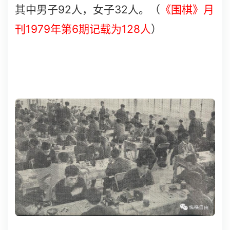
92
32
其中男子
人，女子
人。（
《围棋》月
1979
6
128
刊
年第
期记载为
人
）