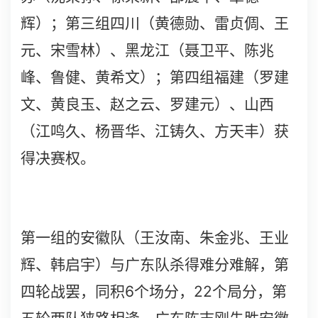
辉）；第三组四川（黄德勋、雷贞倜、王
元、宋雪林）、黑龙江（聂卫平、陈兆
峰、鲁健、黄希文）；第四组福建（罗建
文、黄良玉、赵之云、罗建元）、山西
（江鸣久、杨晋华、江铸久、方天丰）获
得决赛权。
第一组的安徽队（王汝南、朱金兆、王业
辉、韩启宇）与广东队杀得难分难解，第
6
22
四轮战罢，同积
个场分，
个局分，第