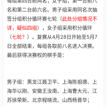
每组第四台前两名；女子组，第一台前八
名和第二台前六名。男子组采用同名次抽
签分组积分循环赛七轮（
此处分组情况不
详，疑似四组
），女子组采用积分循环
4
28
5
7
（
七轮？
）。复赛从
月
日开始至
月
日全部结束，每组各取前八名进入决赛。
最后获得决赛权的棋手是：
男子组：黑龙江聂卫平、上海陈祖德、上
海华以刚、安徽王汝南、上海曹大元、江
苏徐荣新、北京程晓流、山西杨晋华；