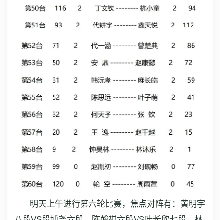
明天上午进行第六轮比赛，焦点对阵有：黄明宇
八段VS段博尧六段，陈翰祺六段VS叶长欣七段，林