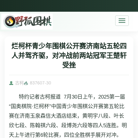
Toggle
navigati
烂柯杯青少年围棋公开赛济南站五轮四
人并驾齐驱，对冲战前两站冠军王楚轩
受挫
古柯
8376
07-30
特约记者古柯报道 7月30日上午，2025第一届
“国奥棋院·烂柯杯”中国青少年围棋公开赛第五轮比
赛在济南玉泉森信大酒店结束，黄明宇八段、叶长
欣七段、陈翰祺六段、段博尧六段等四人5连胜。明
天上午进行第6轮比赛，四位全胜棋手展开对冲。