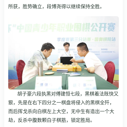
所获，胜势确立，段博尧得以继续保持全胜。
胡子豪六段执黑对傅建恒七段，黑棋着法既快又
狠，先是在右下四分之一棋盘将侵入的黑棋全歼，
而后挥戈杀向白棋左上大空，无中生有造出一个大
劫，反杀中腹数颗白子棋筋，锁定胜局。