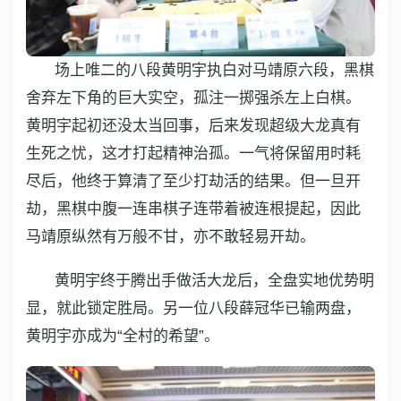
场上唯二的八段黄明宇执白对马靖原六段，黑棋
舍弃左下角的巨大实空，孤注一掷强杀左上白棋。
黄明宇起初还没太当回事，后来发现超级大龙真有
生死之忧，这才打起精神治孤。一气将保留用时耗
尽后，他终于算清了至少打劫活的结果。但一旦开
劫，黑棋中腹一连串棋子连带着被连根提起，因此
马靖原纵然有万般不甘，亦不敢轻易开劫。
黄明宇终于腾出手做活大龙后，全盘实地优势明
显，就此锁定胜局。另一位八段薛冠华已输两盘，
黄明宇亦成为“全村的希望”。