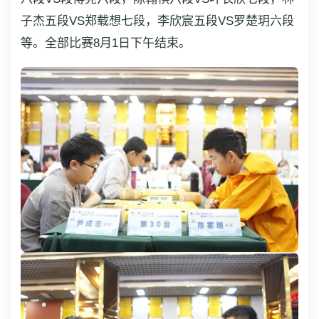
子杰五段VS郑载想七段，李欣宸五段VS罗楚玥六段
等。全部比赛8月1日下午结束。