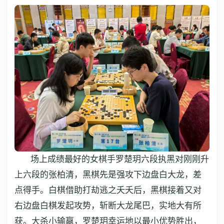
场上成绩最好的女棋手罗楚玥六段执黑对刚刚升
上六段的张柏清，黑棋先是强攻下边盘白大龙，差
点得手。白棋借助打劫逃之夭夭后，黑棋接着又对
右边盘白棋发起攻势，斩断大龙尾巴，实地大有所
获。大杀小输赢，罗楚玥幸运地以最小优势胜出，