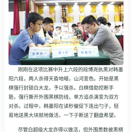
刚刚在这项比赛中升上六段的段博尧执黑对韩墨
阳六段，两人杀得天昏地暗，山河变色。开始是黑
棋强行封锁白大龙，予以强杀。白棋借助挖断手
筋，强行撕开外围黑棋防线，单方追杀演变为双方
对杀。过程中，韩墨阳在读秒催促下连出勺子，轻
易地送黑大块就地做活，一下子断送了翻盘希望。
尽管白超级大龙亦得以做活，但外围悉数被黑棋