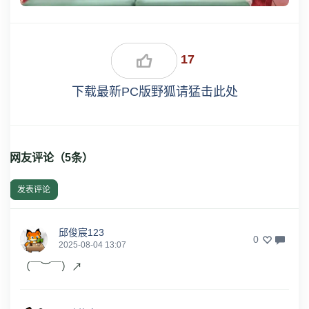
17
下载最新PC版野狐请猛击此处
网友评论（
5
条）
发表评论
邱俊宸123
0
2025-08-04 13:07
（￣︶￣）↗