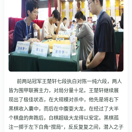
前两站冠军王楚轩七段执白对陈一纯六段，两人
皆为围甲联赛主力，对局分量十足。王楚轩继续展
现出了极佳状态，在大规模对杀中，他先是将右下
黑棋收入囊中，而后在中腹耍大龙，在经过了大半
个棋盘的奔跑后，白棋超级大龙得以安定。黑棋孤
注一掷于左下白角“搅局”，反反复复之间，潜入之子