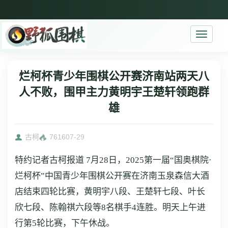
Toggle
navigati
烂柯杯青少年围棋公开赛济南站两天八
人不败，围甲主力黄明宇王楚轩领跑群
雄
古柯
7616
07-29
特约记者古柯报道
7月28日，2025第一届“国奥棋院·
烂柯杯”中国青少年围棋公开赛在济南玉泉森信大酒
店结束四轮比赛，黄明宇八段、王楚轩七段、叶长
欣七段、陈翰祺六段等8名棋手4连胜。明天上午进
行第5轮比赛，下午休战。