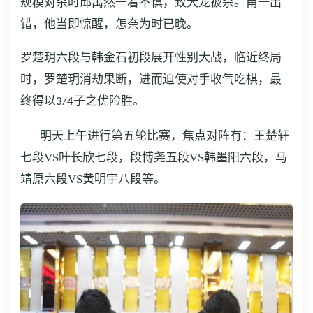
规模对杀时邱禹然一着不慎，致大龙被杀。甫一出
错，他当即惊醒，怎奈为时已晚。
罗楚玥六段与韩金石初段展开性别大战，临近终局
时，罗楚玥消劫果断，进而迫使对手收气吃棋，最
终得以3/4子之优险胜。
明天上午进行第五轮比赛，焦点对阵有：王楚轩
七段VS叶长欣七段，段博尧五段VS韩墨阳六段，马
靖原六段VS黄明宇八段等。