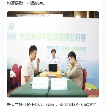
均遭屠戮，棋局结束。
新人王叶长欣七段执白对2025全国围棋个人赛冠军