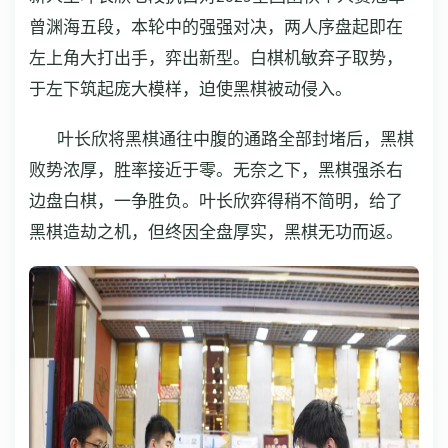
曾渊海五段，本轮中的强强对决，两人序盘起即在
左上角大打出手，弈出新型。白棋机敏弃子取势，
于左下筑起庞大模样，迫使黑棋被动侵入。
叶长欣将黑棋通往中腹的通路全部封堵后，黑棋
败势浓厚，胜率接近于零。无奈之下，黑棋强杀右
边盘白棋，一争胜负。叶长欣弈得稍不简明，给了
黑棋造劫之机，但终因全盘厚实，黑棋无功而返。