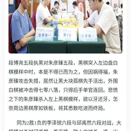
段博尧五段执黑对朱彦臻五段，黑棋突入左边盘白
棋模样中时，本是不得已而为之，但因祸得福，朱
彦臻攻击失措，居然让黑大块孤棋先手活出，外围
白棋被冲击得七零八落，只得后手单官连回。悲愤
之下的朱彦臻杀入左上黑棋模样，欲以牙还牙，怎
奈周边黑棋厚如铁板，将其悉数吃进而终局。
同为2胜1负的李泽锐六段与邱禹然六段对战，大