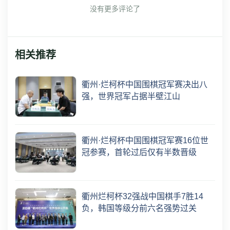
没有更多评论了
相关推荐
衢州·烂柯杯中国围棋冠军赛决出八
强，世界冠军占据半壁江山
衢州·烂柯杯中国围棋冠军赛16位世
冠参赛，首轮过后仅有半数晋级
衢州烂柯杯32强战中国棋手7胜14
负，韩国等级分前六名强势过关