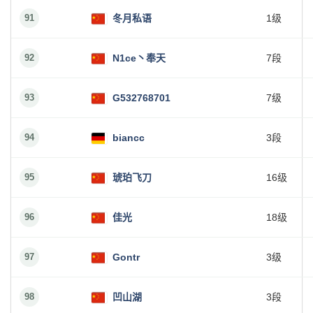
91
冬月私语
1级
92
N1ce丶奉天
7段
93
G532768701
7级
94
biancc
3段
95
琥珀飞刀
16级
96
佳光
18级
97
Gontr
3级
98
凹山湖
3段