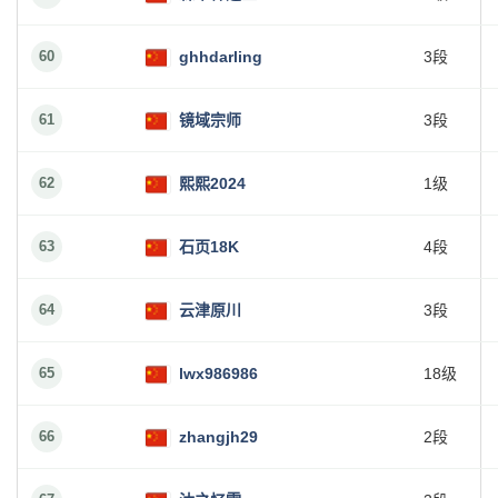
60
ghhdarling
3段
61
镜域宗师
3段
62
熙熙2024
1级
63
石页18K
4段
64
云津原川
3段
65
lwx986986
18级
66
zhangjh29
2段