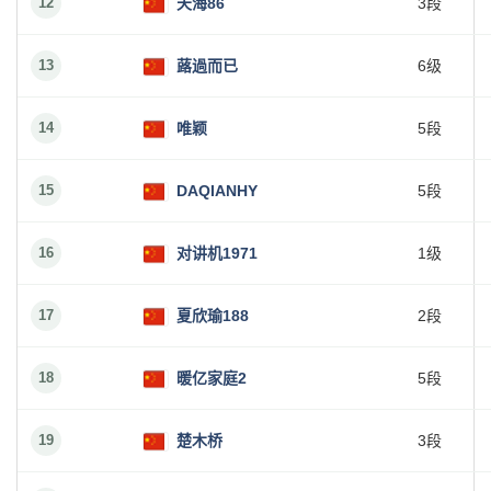
12
天海86
3段
13
蕗過而已
6级
14
唯颖
5段
15
DAQIANHY
5段
16
对讲机1971
1级
17
夏欣瑜188
2段
18
暖亿家庭2
5段
19
楚木桥
3段