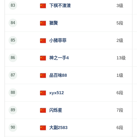
83
下棋不渣渣
3级
84
猶賢
5段
85
小猪菲菲
2级
86
神之一手4
13级
87
品百味88
1级
88
xyx512
6段
89
闪烁星
7段
90
大副2583
6段