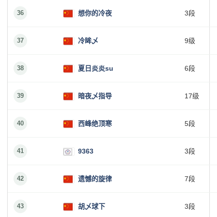
36
想你的冷夜
3段
37
冷眸乄
9级
38
夏日炎炎su
6段
39
暗夜乄指导
17级
40
西峰绝顶寒
5段
41
9363
3段
42
遗憾的旋律
7段
43
胡乄球下
3段