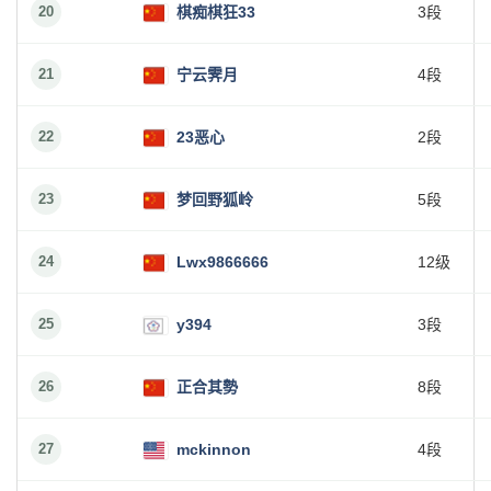
20
棋痴棋狂33
3段
21
宁云霁月
4段
22
23恶心
2段
23
梦回野狐岭
5段
24
Lwx9866666
12级
25
y394
3段
26
正合其勢
8段
27
mckinnon
4段