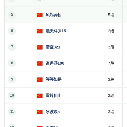
5
风起驿桥
5段
6
通天斗罗15
2级
7
清空321
3段
8
逍遥游100
7段
9
等等如是
3段
10
雪岭仙山
3段
11
冰波浪a
3段