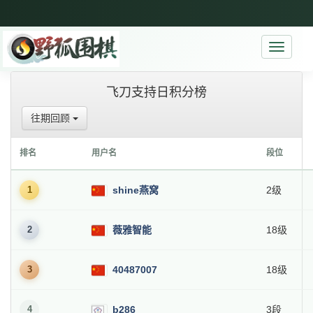
Toggle
navigati
飞刀支持日积分榜
往期回顾
排名
用户名
段位
1
shine燕窝
2级
2
薇雅智能
18级
3
40487007
18级
4
b286
3段