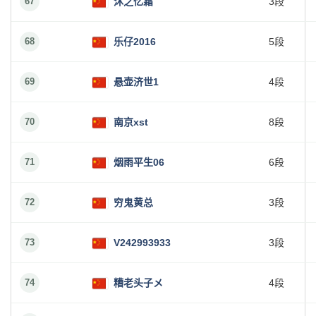
67
沐之忆霜
3段
68
乐仔2016
5段
69
悬壶济世1
4段
70
南京xst
8段
71
烟雨平生06
6段
72
穷鬼黄总
3段
73
V242993933
3段
74
糟老头子メ
4段