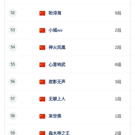
52
盼浔海
9段
53
小城wc
2段
54
神火凤凰
2段
55
心意响武
8级
56
寂影无声
3段
57
无聊上人
1段
58
来世佛
1段
59
森木神之王
2级