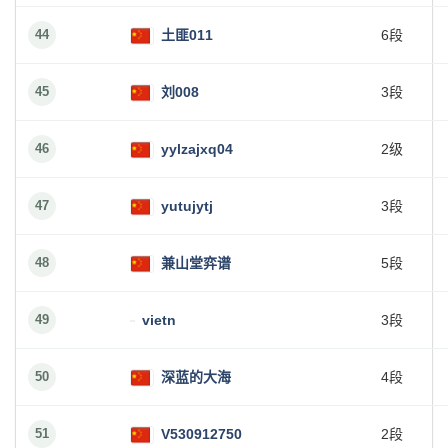
44
土匪011
6段
45
刘008
3段
46
yylzajxq04
2级
47
yutujytj
3段
48
兼山堂弈谱
5段
49
vietn
3段
50
深蓝的大海
4段
51
V530912750
2段