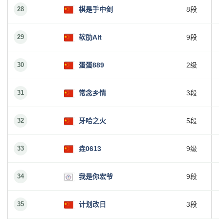
28
棋是手中剑
8段
29
软肋Alt
9段
30
蛋蛋889
2级
31
常念乡情
3段
32
牙哈之火
5段
33
垚0613
9级
34
我是你宏爷
9段
35
计划改日
3段