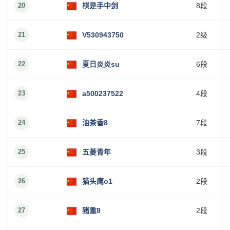
20
棋是手中剑
8段
21
V530943750
2级
22
夏日炎炎su
6段
23
a500237522
4段
24
油茶香8
7段
25
五菱青年
3段
26
猫头鹰o1
2段
27
猪重8
2段