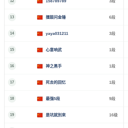
12
158789789
3段
13
擂鼓问金锤
6段
14
yaya031211
3段
15
心意响武
1段
16
神之黑手
1段
17
死去的回忆
1段
18
最强5段
9段
19
是坑就別來
16级