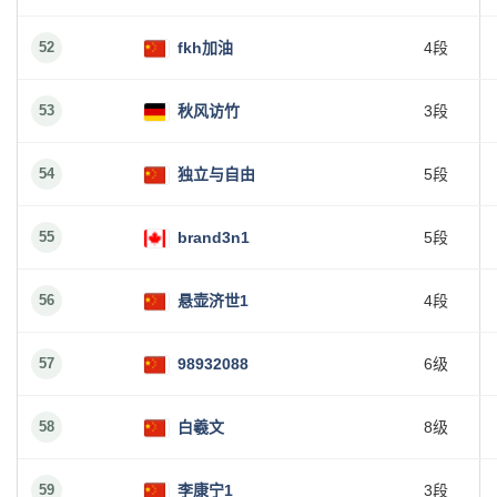
52
fkh加油
4段
53
秋风访竹
3段
54
独立与自由
5段
55
brand3n1
5段
56
悬壶济世1
4段
57
98932088
6级
58
白羲文
8级
59
李康宁1
3段