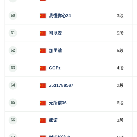
60
我懂你心24
3段
61
可以安
5段
62
加里翁
5段
63
GGPz
4段
64
a531786567
2段
65
无所谓36
6段
66
娜诺
3段