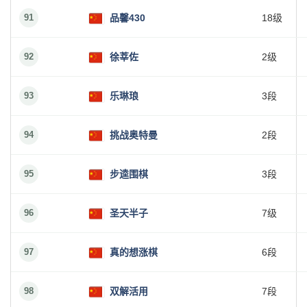
91
品馨430
18级
92
徐莘佐
2级
93
乐琳琅
3段
94
挑战奥特曼
2段
95
步逵围棋
3段
96
圣天半子
7级
97
真的想涨棋
6段
98
双解活用
7段