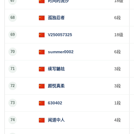
67
时间的流沙
18级
68
孤独忍者
6段
69
V250057325
18级
70
summer0002
6段
71
续写鐹祛
3段
72
颜悦真柔
3段
73
630402
1段
74
闻道中人
4段