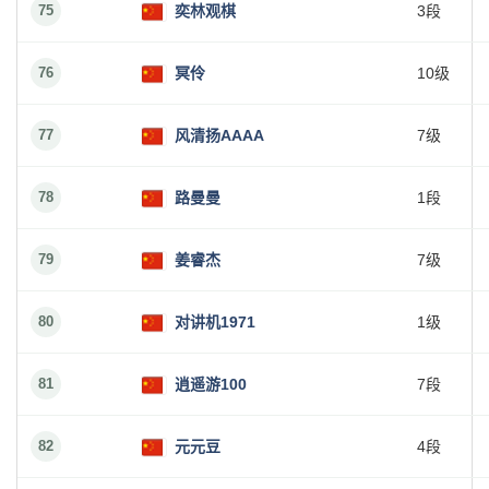
75
奕林观棋
3段
76
冥伶
10级
77
风清扬AAAA
7级
78
路曼曼
1段
79
姜睿杰
7级
80
对讲机1971
1级
81
逍遥游100
7段
82
元元豆
4段