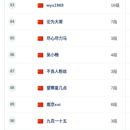
83
wyx1969
16级
84
沦为大哥
7段
85
尽心尽力马
3段
86
吴小畅
4段
87
不良人粉丝
3段
88
望寒星几点
7段
89
南京xst
8段
90
九百一十五
3段