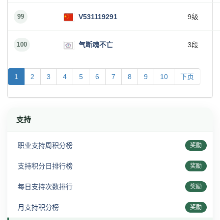
99
V531119291
9级
100
气断魂不亡
3段
1
2
3
4
5
6
7
8
9
10
下页
支持
职业支持周积分榜
奖励
支持积分日排行榜
奖励
每日支持次数排行
奖励
月支持积分榜
奖励