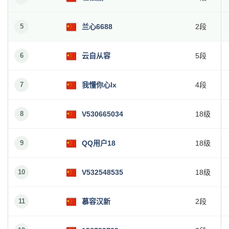
5
兰心6688
2段
6
云自从容
5段
7
我懂你心lx
4段
8
V530665034
18级
9
QQ用户18
18级
10
V532548535
18级
11
慕容汉新
2段