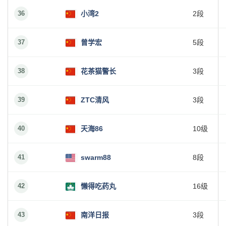
36
小湾2
2段
37
曾学宏
5段
38
花茶猫警长
3段
39
ZTC清风
3段
40
天海86
10级
41
swarm88
8段
42
懒得吃药丸
16级
43
南洋日报
3段