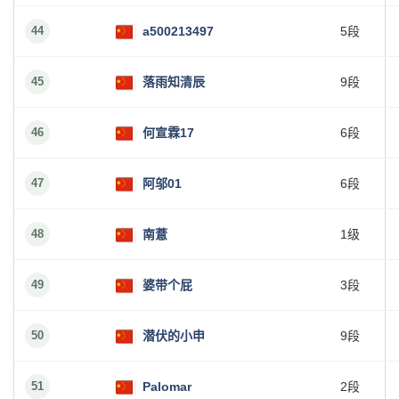
44
a500213497
5段
45
落雨知清辰
9段
46
何宣霖17
6段
47
阿邬01
6段
48
南薏
1级
49
婆带个屁
3段
50
潜伏的小申
9段
51
Palomar
2段