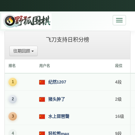
Toggle
navigati
飞刀支持日积分榜
往期回顾
排名
用户名
段位
1
纪然1207
4段
2
猪头肿了
2级
3
水上琵琶聲
16级
4
轻松熊max
9段