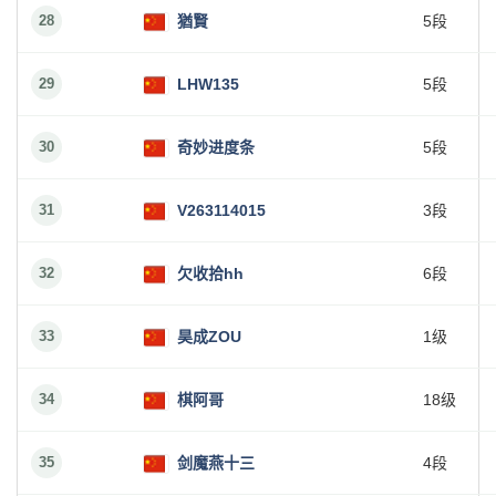
28
猶賢
5段
29
LHW135
5段
30
奇妙进度条
5段
31
V263114015
3段
32
欠收拾hh
6段
33
昊成ZOU
1级
34
棋阿哥
18级
35
剑魔燕十三
4段