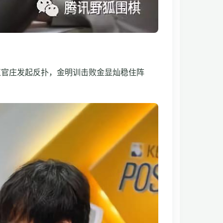
正官庄发起反扑，金明训击败金显灿稳住阵