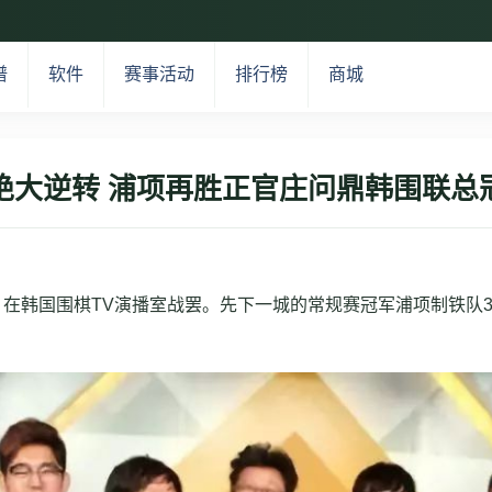
谱
软件
赛事活动
排行榜
商城
绝大逆转 浦项再胜正官庄问鼎韩围联总
场，在韩国围棋TV演播室战罢。先下一城的常规赛冠军浦项制铁队3