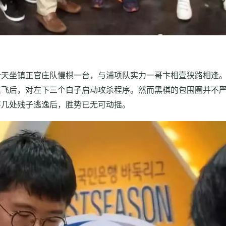
今天坐镇正官庄队慢棋一台，与浦项队实力一哥卞相壹狭路相逢
连飞后，对左下三个白子启动攻杀程序。然而黑棋的包围圈并不
将几处残子逃逸后，胜势已无可动摇。