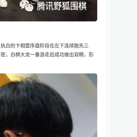
。执白的卞相壹序盘阶段在左下连续脱先三
严密，白棋大龙一番游走后成功做出双眼，形