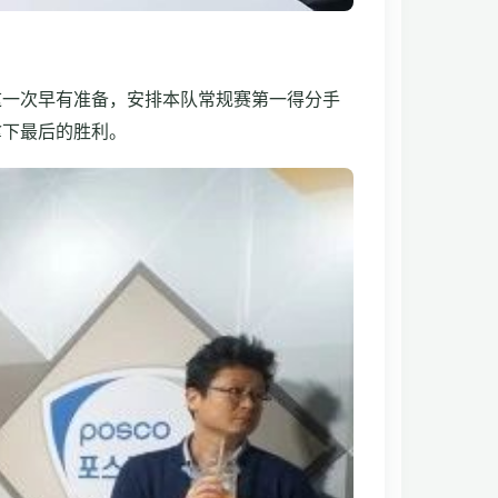
这一次早有准备，安排本队常规赛第一得分手
拿下最后的胜利。