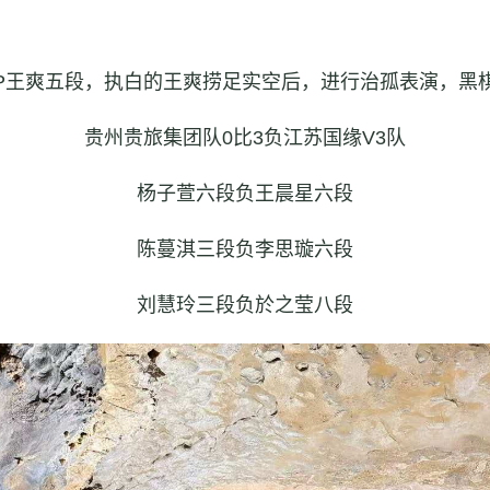
MVP王爽五段，执白的王爽捞足实空后，进行治孤表演，黑
贵州贵旅集团队0比3负江苏国缘V3队
杨子萱六段负王晨星六段
陈蔓淇三段负李思璇六段
刘慧玲三段负於之莹八段