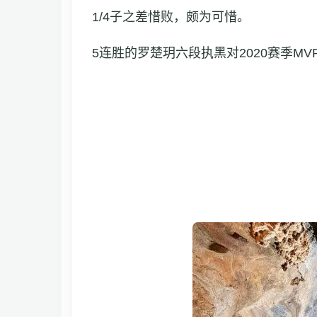
1/4子之差惜败，颇为可惜。
5连胜的罗楚玥六段执黑对2020赛季