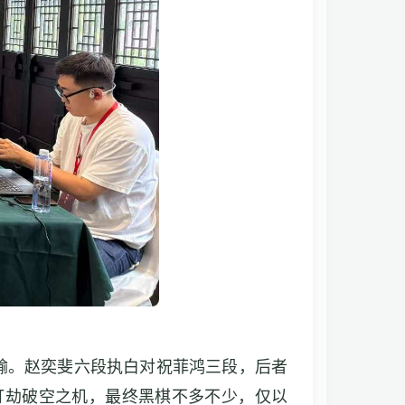
输。赵奕斐六段执白对祝菲鸿三段，后者
打劫破空之机，最终黑棋不多不少，仅以