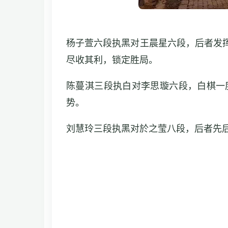
杨子萱六段执黑对王晨星六段，后者发
尽收其利，锁定胜局。
陈蔓淇三段执白对李思璇六段，白棋一
势。
刘慧玲三段执黑对於之莹八段，后者先