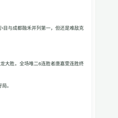
星小目与成都融禾并列第一，但还是难敌克
龙大胜。全场唯二6连胜者唐嘉雯连胜终
好局。