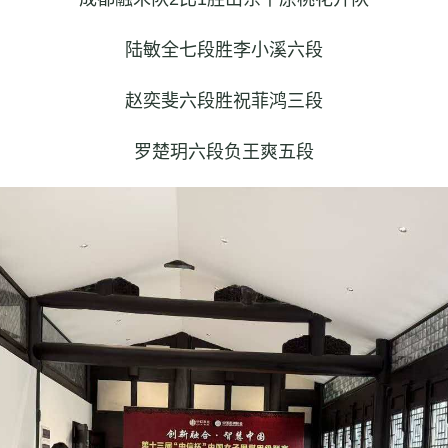
陆敏全七段胜李小溪六段
赵奕斐六段胜祝菲鸿三段
罗楚玥六段负王爽五段