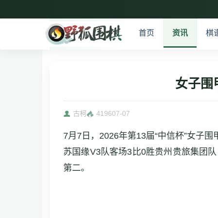
首页
资讯
棋
女子围
古柯
4196
07-07
7月7日，2026年第13届“中信杯”
苏国缘V3队客场3比0胜贵州贵旅集团
第二。