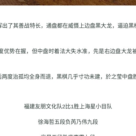
挥出了其善战特长，通盘都在威慑上边盘黑大龙，逼迫黑
度优势在握，但中盘时着法大失水准，先是右边盘大龙
后两度治孤均全身而退，黑棋几乎寸功未建，於之莹中盘
福建友朋文化队2比1胜上海星小目队
徐海哲五段负芮乃伟九段