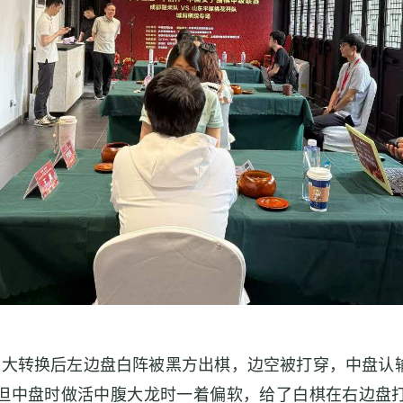
，大转换后左边盘白阵被黑方出棋，边空被打穿，中盘认
，但中盘时做活中腹大龙时一着偏软，给了白棋在右边盘