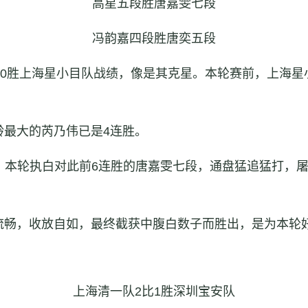
高星五段胜唐嘉雯七段
冯韵嘉四段胜唐奕五段
比0胜上海星小目队战绩，像是其克星。本轮赛前，上海
龄最大的芮乃伟已是4连胜。
。本轮执白对此前6连胜的唐嘉雯七段，通盘猛追猛打，屠
流畅，收放自如，最终截获中腹白数子而胜出，是为本轮
上海清一队2比1胜深圳宝安队