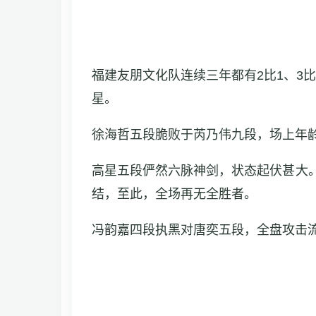
福建友朋文化队连续三年都有2比1、3
星。
徐海哲五段脆败于芮乃伟九段，场上年
高星五段俨然六脉神剑，状态起伏甚大
结，至此，全场再无全胜者。
冯韵嘉四段执黑对唐奕五段，全盘攻击