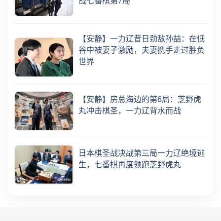
战七番棋第7局
【安静】一力辽昔日劲敌孙喆：在低
谷中被妻子激励，夫妻携手走过胜负
世界
【安静】房总海边的第6局：芝野虎
丸冲击棋圣，一力辽背水而战
日本棋圣战决战第三局一力辽绝境逃
生，七番棋再度领跑芝野虎丸