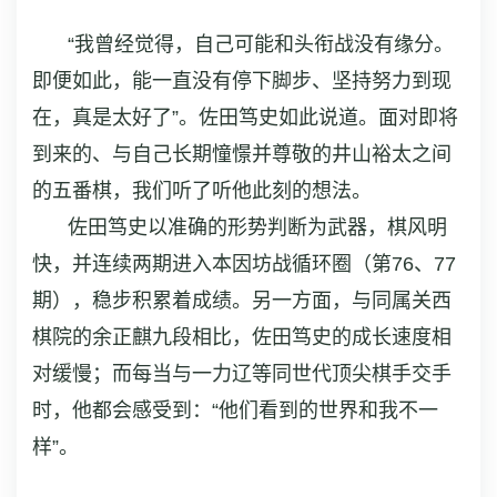
“我曾经觉得，自己可能和头衔战没有缘分。
即便如此，能一直没有停下脚步、坚持努力到现
在，真是太好了”。佐田笃史如此说道。面对即将
到来的、与自己长期憧憬并尊敬的井山裕太之间
的
五番棋
，我们听了听他此刻的想法。
佐田笃史以准确的形势判断为武器，棋风明
快，并连续两期进入本因坊战循环圈（第76、77
期），稳步积累着成绩。另一方面，与同属关西
棋院的
余正麒
九段相比，佐田笃史的成长速度相
对缓慢；而每当与一力辽等同世代顶尖棋手交手
时，他都会感受到：“他们看到的世界和我不一
样”。