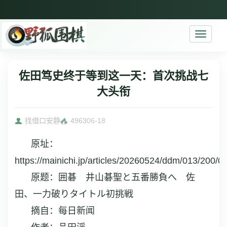
Toggle
navigati
佐田笃史终于等到这一天：首次挑战七
大头衔
找借口安静
4963
06-18
原址：
https://mainichi.jp/articles/20260524/ddm/013/200/
原题：
囲碁 井山碁聖と五番勝負へ 佐
田、一力破りタイトル初挑戦
摘自：每日新闻