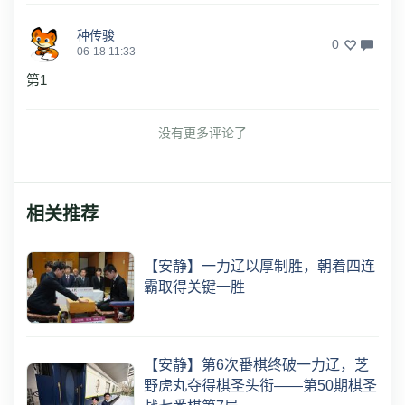
种传骏
0
06-18 11:33
第1
没有更多评论了
相关推荐
【安静】一力辽以厚制胜，朝着四连
霸取得关键一胜
【安静】第6次番棋终破一力辽，芝
野虎丸夺得棋圣头衔——第50期棋圣