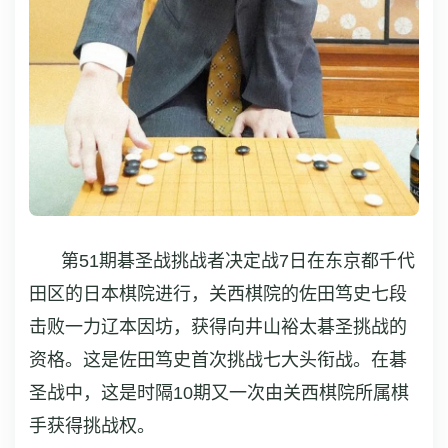
第51期碁圣战挑战者决定战7日在东京都千代
田区的日本棋院进行，关西棋院的
佐田笃史
七段
击败一力辽本因坊，获得向井山裕太碁圣挑战的
资格。这是佐田笃史首次挑战七大头衔战。在碁
圣战中，这是时隔10期又一次由
关西棋院
所属棋
手获得挑战权。