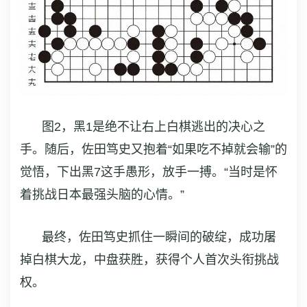
图2，黑1是绝不让右上白棋逃出的决心之
手。随后，佐田笃史又抱着“如果吃不掉就会输”的
觉悟，下出黑7这手
愚形
，放手一搏。“当时是怀
着挑战日本最强头脑的心情。”
最终，佐田笃史抓住一瞬间的破绽，成功屠
掉白棋大龙，中盘获胜，获得个人首次头衔挑战
权。