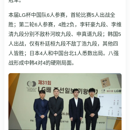
冠军。
本届LG杯中国队6人参赛，首轮比赛5人出战全
胜；第二轮6人参赛，4胜2负，李轩豪九段、李维
清九段分别不敌朴河旼九段、申真谞九段；韩国5
人出战，仅有朴廷桓九段不敌丁浩九段，其他四
人皆胜；日本4人和中国台北1人悉数出局。八强
战形成中韩4对4的硬刚局面。