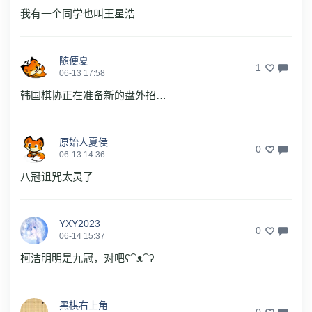
我有一个同学也叫王星浩
随便夏
1
06-13 17:58
韩国棋协正在准备新的盘外招…
原始人夏侯
0
06-13 14:36
八冠诅咒太灵了
YXY2023
0
06-14 15:37
柯洁明明是九冠，对吧ʕ⁀ᴥ⁀ʔ
黑棋右上角
0