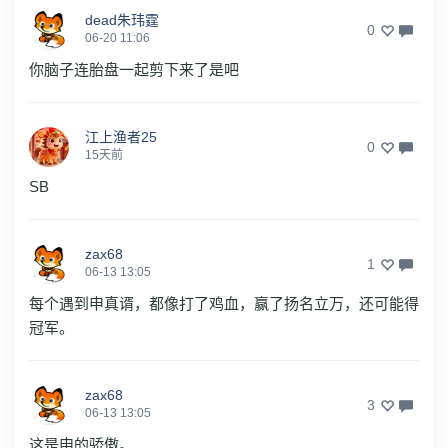
dead朱玮霆
0
06-20 11:06
你脑子连胎盘一起剪下来了是吧
江上渔者25
0
15天前
SB
zax68
1
06-13 13:05
每个遇到申真谞，都像打了鸡血，赢了扬名立万，还可能得
冠军。
zax68
3
06-13 13:05
这是申的骄傲。