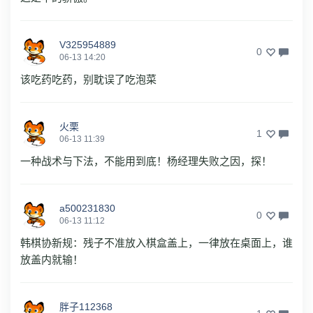
V325954889
0
06-13 14:20
该吃药吃药，别耽误了吃泡菜
火栗
1
06-13 11:39
一种战术与下法，不能用到底！杨经理失败之因，探！
a500231830
0
06-13 11:12
韩棋协新规：残子不准放入棋盒盖上，一律放在桌面上，谁
放盖内就输！
胖子112368