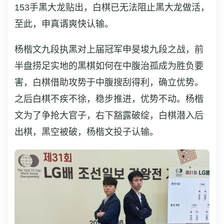
153手黑大龙贴出，白棋已无法阻止黑大龙做活，
至此，申真谞爽快认输。
杨楷文九段执黑对上届冠军申旻埈九段之战，前
半盘捞足实地的黑棋如何在中腹治孤成为胜负要
害，白棋借助攻势于中腹搜刮得利，确立优势。
之后白棋不疾不徐，稳步推进，优势不动。杨楷
文为了争抢大官子，右下豁露破绽，白棋潜入后
出棋，黑空被破，杨楷文投子认输。