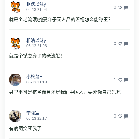
相濡以沫y
0
06-13 21:04
就是个老流氓!抛妻弃子无人品的淫棍怎么能称王？
相濡以沫y
0
06-13 21:06
就是个抛妻弃子的老流氓！
小松鼠H
1
06-13 21:18
聂卫平可是棋圣而且还是我们中国人，要死你自己先死
李骏宸
0
06-13 22:17
有病啊笑死我了