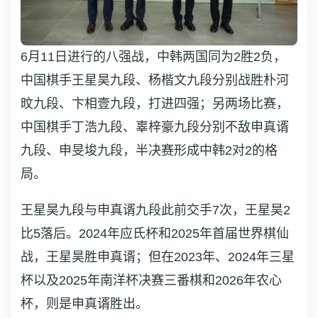
6月11日进行的八强战，中韩两国同为2胜2负，
中国棋手王星昊九段、杨楷文九段分别战胜朴河
旼九段、卞相壹九段，打进四强；另两场比赛，
中国棋手丁浩九段、辜梓豪九段分别不敌申真谞
九段、申旻埈九段，半决赛形成中韩2对2的格
局。
王星昊九段与申真谞九段此前交手7次，王星昊2
比5落后。2024年应氏杯和2025年首届世界棋仙
战，王星昊胜申真谞；但在2023年、2024年三星
杯以及2025年南洋杯决赛三番棋和2026年农心
杯，则是申真谞胜出。