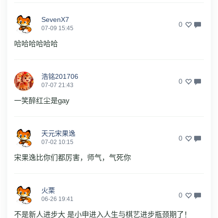
SevenX7
0
07-09 15:45
哈哈哈哈哈哈
浩铭201706
0
07-07 21:43
一笑醉红尘是gay
天元宋果逸
0
07-02 10:15
宋果逸比你们都厉害，师气，气死你
火栗
0
06-26 19:41
不是新人进步大 是小申进入人生与棋艺进步瓶颈期了！