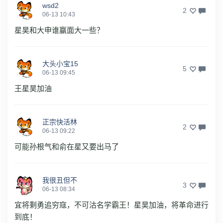
wsd2
2
06-13 10:43
星昊和大申谁赢面大一些？
大头小宝15
5
06-13 09:45
王星昊加油
正宗快活林
2
06-13 09:22
可能孙根气和俞在星又要出马了
我很丑但不
3
06-13 08:34
宜将剩勇追穷寇，不可沽名学霸王！星昊加油，将革命进行
到底！