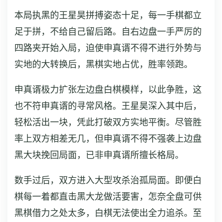
本局执黑的王星昊拼搏姿态十足，每一手棋都立
足于拼，不给自己留后路。自右边盘一手严厉的
四路夹开始入局，迫使申真谞不得不进行外势与
实地的大转换后，黑棋实地占优，胜率领跑。
申真谞极力扩张左边盘白棋模样，以此争胜，这
也不符申真谞的寻常风格。王星昊深入其中后，
轻松活出一块，凭此打破双方实地平衡。尽管胜
率上双方相差无几，但申真谞不得不强袭上边盘
黑大块挽回局面，已非申真谞所擅长格局。
数手过后，双方进入大型攻杀治孤局面。即便白
棋每一着都直击黑大龙做活要害，怎奈全盘可供
黑棋借力之处太多，白棋无法使出全力追杀。至