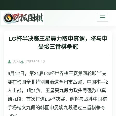
Toggle
navigati
LG杯半决赛王星昊力取申真谞，将与申
旻埈三番棋争冠
古柯
17573
06-12
6月12日，第31届LG杯世界棋王赛第四轮即半决
赛在韩国全北特别自治道全州市战罢，中国棋手2
人出战，1胜1负。王星昊九段力取头号强敌申真
谞九段，首次打进LG杯决赛，他将与战胜中国棋
手杨楷文九段的韩国申旻埈九段通过三番棋争夺