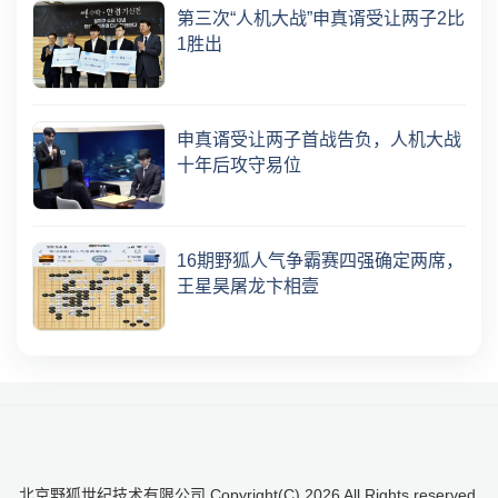
第三次“人机大战”申真谞受让两子2比
1胜出
申真谞受让两子首战告负，人机大战
十年后攻守易位
16期野狐人气争霸赛四强确定两席，
王星昊屠龙卞相壹
北京野狐世纪技术有限公司 Copyright(C)
2026
All Rights reserved.