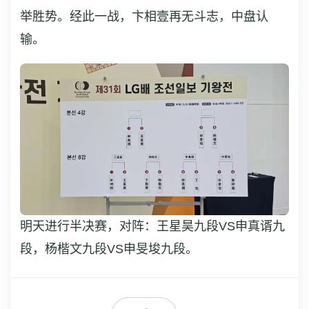
举胜势。经此一战，卞相壹再无斗志，中盘认
输。
明天进行半决赛，对阵：王星昊九段VS申真谞九
段，杨楷文九段VS申旻埈九段。