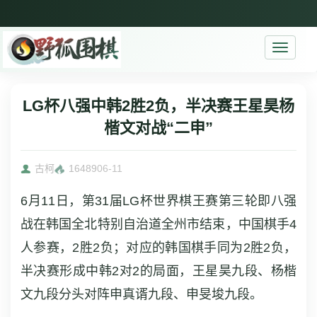
Toggle
navigati
LG杯八强中韩2胜2负，半决赛王星昊杨
楷文对战“二申”
古柯
16489
06-11
6月11日，第31届LG杯世界棋王赛第三轮即八强
战在韩国全北特别自治道全州市结束，中国棋手4
人参赛，2胜2负；对应的韩国棋手同为2胜2负，
半决赛形成中韩2对2的局面，王星昊九段、杨楷
文九段分头对阵申真谞九段、申旻埈九段。