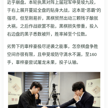
近乎崩盘。本轮执黑对阵上届冠军申旻埈九段，
于右上展开蔓延全盘的贴身大战，这本是“恶霸”的
强项，但至刚易折，黑棋贸然出动三颗残子酿就
大祸，之后作战欲罢不能，黑棋损失惨重，投入
右边盘的黑子悉数被歼，胜率掉至个位数。
劣势下的辜梓豪极尽逆袭之能事，怎奈棋盘争胜
空间亦很有限，且申旻埈防守滴水不漏，至160
手，辜梓豪尝试屠龙未果，投子认输。