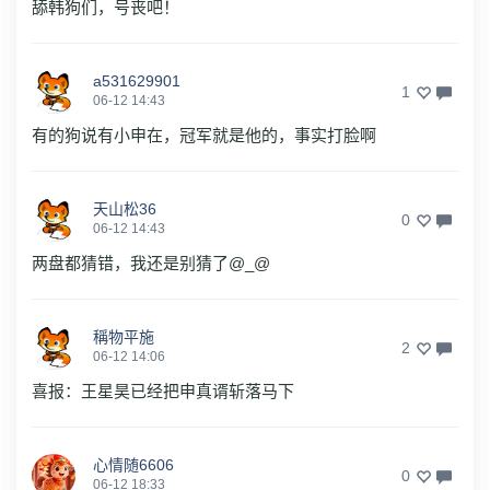
舔韩狗们，号丧吧！
a531629901
1
06-12 14:43
有的狗说有小申在，冠军就是他的，事实打脸啊
天山松36
0
06-12 14:43
两盘都猜错，我还是别猜了@_@
稱物平施
2
06-12 14:06
喜报：王星昊已经把申真谞斩落马下
心情随6606
0
06-12 18:33