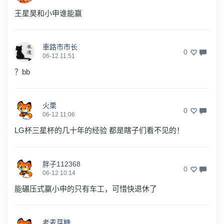
王星昊和小申谁能赢
車路市市长
0
06-12 11:51
？bb
火栗
0
06-12 11:06
LG杯三星杯的几十年的经验 都是瞎子们看不见的！
胖子112368
0
06-12 10:14
能碾压式赢小申的只有车工，可惜快退休了
老麦芽糖