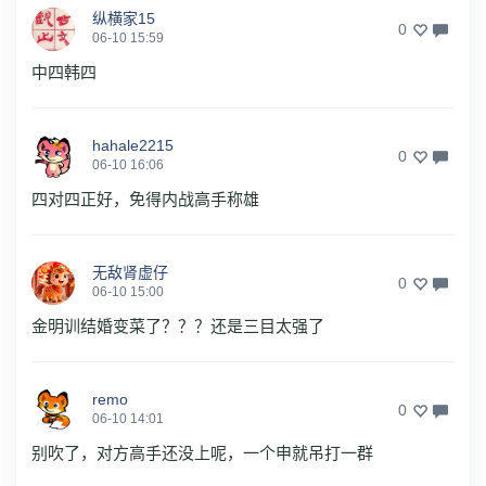
纵横家15
0
06-10 15:59
中四韩四
hahale2215
0
06-10 16:06
四对四正好，免得内战高手称雄
无敌肾虚仔
0
06-10 15:00
金明训结婚变菜了？？？还是三目太强了
remo
0
06-10 14:01
别吹了，对方高手还没上呢，一个申就吊打一群