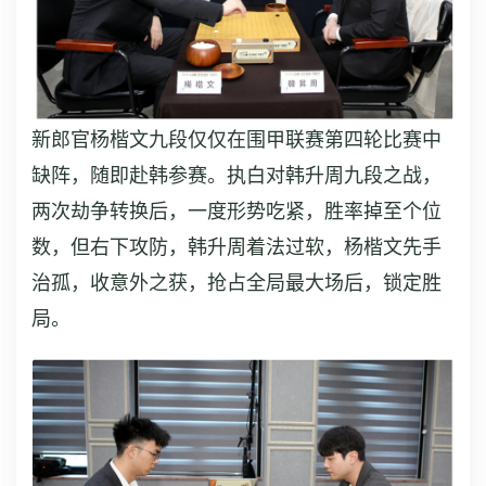
新郎官杨楷文九段仅仅在围甲联赛第四轮比赛中
缺阵，随即赴韩参赛。执白对韩升周九段之战，
两次劫争转换后，一度形势吃紧，胜率掉至个位
数，但右下攻防，韩升周着法过软，杨楷文先手
治孤，收意外之获，抢占全局最大场后，锁定胜
局。