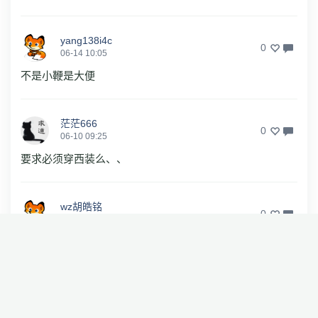
yang138i4c
0
06-14 10:05
不是小鞭是大便
茫茫666
0
06-10 09:25
要求必须穿西装么、、
wz胡皓铭
0
06-20 18:33
毕竟是世赛，不然显得不庄重
花开顷刻
0
06-10 08:24