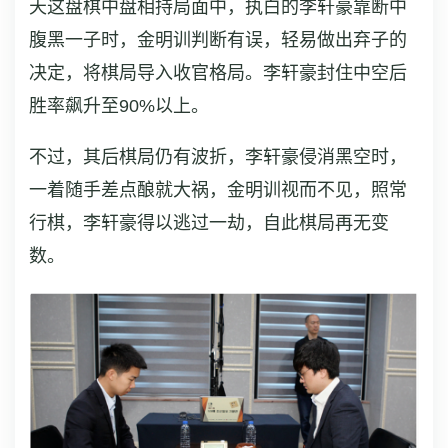
天这盘棋中盘相持局面中，执白的李轩豪靠断中
腹黑一子时，金明训判断有误，轻易做出弃子的
决定，将棋局导入收官格局。李轩豪封住中空后
胜率飙升至90%以上。
不过，其后棋局仍有波折，李轩豪侵消黑空时，
一着随手差点酿就大祸，金明训视而不见，照常
行棋，李轩豪得以逃过一劫，自此棋局再无变
数。