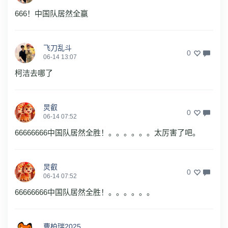
666！中国队居然全赢
飞刀乱斗
0
06-14 13:07
柯洁去哪了
炅叡
0
06-14 07:52
66666666中国队居然全胜！。。。。。。太厉害了吧。
炅叡
0
06-14 07:52
66666666中国队居然全胜！。。。。。。
曹柏瑞2025