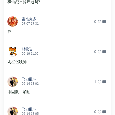
棋仙战不算世冠吗？
雷杰克多
0
07-07 17:31
算
林牧岩
0
06-19 11:09
明星召唤师
飞刀乱斗
1
06-14 13:02
中国队！加油
飞刀乱斗
0
06-14 13:05