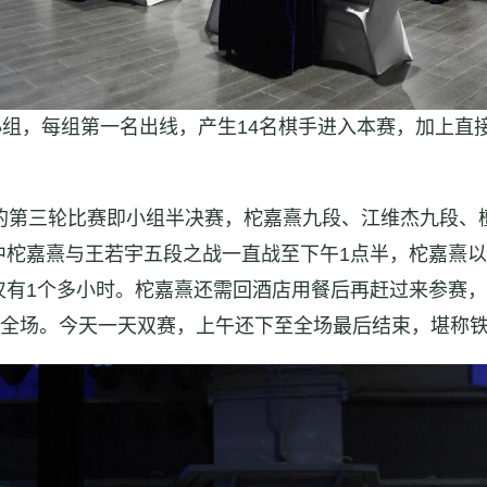
个小组，每组第一名出线，产生14名棋手进入本赛，加上直
行的第三轮比赛即小组半决赛，柁嘉熹九段、江维杰九段、
中柁嘉熹与王若宇五段之战一直战至下午1点半，柁嘉熹
仅有1个多小时。柁嘉熹还需回酒店用餐后再赶过来参赛
满全场。今天一天双赛，上午还下至全场最后结束，堪称