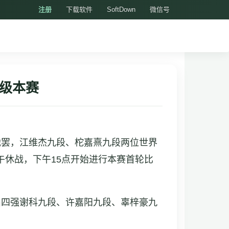
注册
下载软件
SoftDown
微信号
晋级本赛
区战罢，江维杰九段、柁嘉熹九段两位世界
午休战，下午15点开始进行本赛首轮比
届四强谢科九段、许嘉阳九段、辜梓豪九