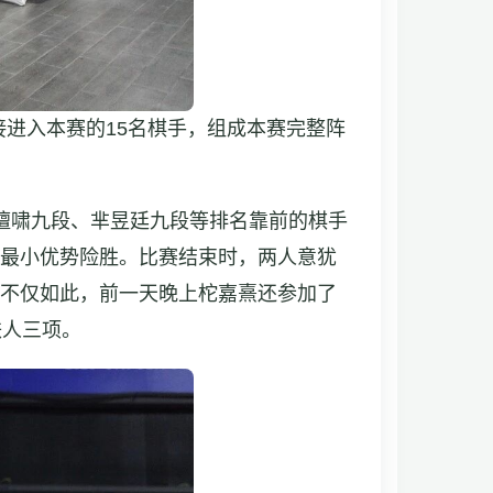
接进入本赛的15名棋手，组成本赛完整阵
檀啸九段、芈昱廷九段等排名靠前的棋手
以最小优势险胜。比赛结束时，两人意犹
，不仅如此，前一天晚上柁嘉熹还参加了
铁人三项。