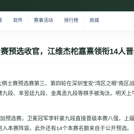
谱
软件
赛事活动
排行榜
商城
赛预选收官，江维杰柁嘉熹领衔14人
围棋大棋士赛预选赛第三、第四轮在深圳宝安“湾区之眼”南
啸九段、芈昱廷九段、金禹丞九段等棋手被淘汰。明天上
参加预选赛。卫冕冠军李轩豪九段直接晋级本赛八强，上
进入本赛阵容。此外还有14个本赛名额来自于公开预选。