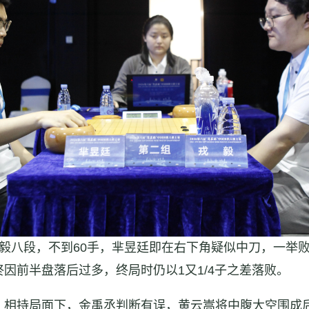
毅八段，不到60手，芈昱廷即在右下角疑似中刀，一举
因前半盘落后过多，终局时仍以1又1/4子之差落败。
相持局面下，金禹丞判断有误，黄云嵩将中腹大空围成后，