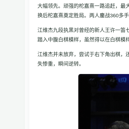
大幅领先。顽强的柁嘉熹一路追赶，最
换后柁嘉熹奠定胜局。两人鏖战360多
江维杰九段执黑对曾经的新人王许一笛
踏入中腹白棋模样，虽然得以在白棋模
江维杰并未放弃，尝试于右下角出棋，
失惨重，瞬间逆转。