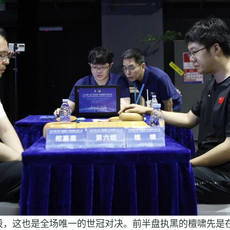
段，这也是全场唯一的世冠对决。前半盘执黑的檀啸先是