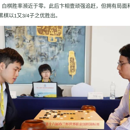
，白棋胜率濒近于零。此后卞相壹顽强追赶，但拥有局面
黑棋以1又3/4子之优胜出。