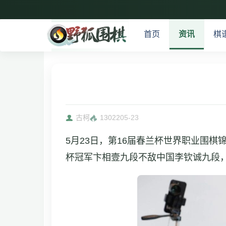
首页
资讯
棋
古柯
13022
05-23
5月23日，第16届春兰杯世界职业围棋
杯冠军卞相壹九段不敌中国李钦诚九段，