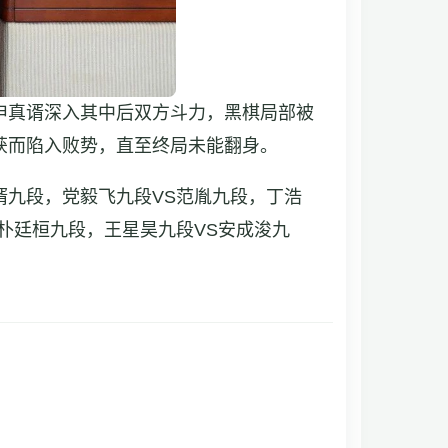
申真谞深入其中后双方斗力，黑棋局部被
获而陷入败势，直至终局未能翻身。
真谞九段，党毅飞九段VS范胤九段，丁浩
S朴廷桓九段，王星昊九段VS安成浚九