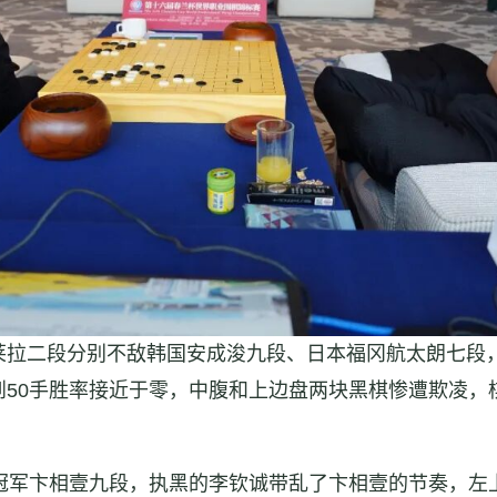
莱拉二段分别不敌韩国安成浚九段、日本福冈航太朗七段，
50手胜率接近于零，中腹和上边盘两块黑棋惨遭欺凌，棋
杯冠军卞相壹九段，执黑的李钦诚带乱了卞相壹的节奏，左