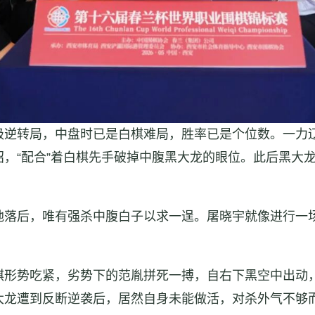
级逆转局，中盘时已是白棋难局，胜率已是个位数。一力
，“配合”着白棋先手破掉中腹黑大龙的眼位。此后黑大
地落后，唯有强杀中腹白子以求一逞。屠晓宇就像进行一
棋形势吃紧，劣势下的范胤拼死一搏，自右下黑空中出动
大龙遭到反断逆袭后，居然自身未能做活，对杀外气不够