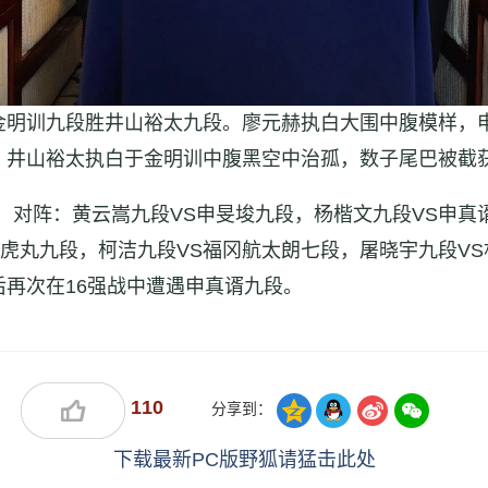
金明训九段胜井山裕太九段。廖元赫执白大围中腹模样，
。井山裕太执白于金明训中腹黑空中治孤，数子尾巴被截
行，对阵：黄云嵩九段VS申旻埈九段，杨楷文九段VS申
野虎丸九段，柯洁九段VS福冈航太朗七段，屠晓宇九段V
再次在16强战中遭遇申真谞九段。
110
分享到：
下载最新PC版野狐请猛击此处