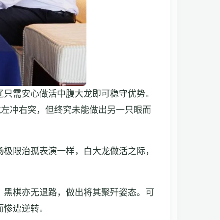
辽只需安心做活中腹大龙即可稳守优势。
龙左冲右突，但终究未能做出另一只眼而
场极限治孤表演一样，白大龙做活之际，
，黑棋亦无退路，做出将其聚歼姿态。可
而惨遭逆转。