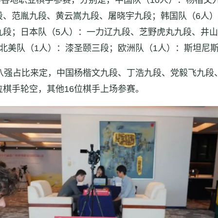
世界各地职业棋手参赛，分别是，中国队（10人）：杨楷
段、范胤九段、黄云嵩九段、屠晓宇九段；韩国队（6人
九段；日本队（5人）：一力辽九段、芝野虎丸九段、井
北美队（1人）：漆圣颐三段；欧洲队（1人）：斯坦尼斯
届八强占比来定，中国杨楷文九段、丁浩九段、党毅飞九段
棋手轮空，其他16位棋手上场参赛。