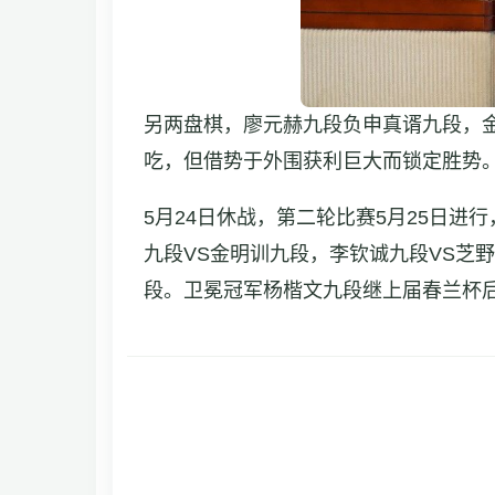
另两盘棋，廖元赫九段负申真谞九段，
吃，但借势于外围获利巨大而锁定胜势
5月24日休战，第二轮比赛5月25日进
九段VS金明训九段，李钦诚九段VS芝
段。卫冕冠军杨楷文九段继上届春兰杯后