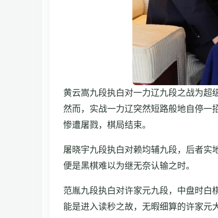
黄云嵩九段执白对一力辽九段之战为超
然而，实战一力辽突然短路般地自停一招
惨遭屠戮，棋局结束。
屠晓宇九段执白对赖均辅九段，后者实
便是黑棋难以为继无奈认输之时。
范胤九段执白对许家元九段，中盘时白
能是进入读秒之故，无暇细算的许家元