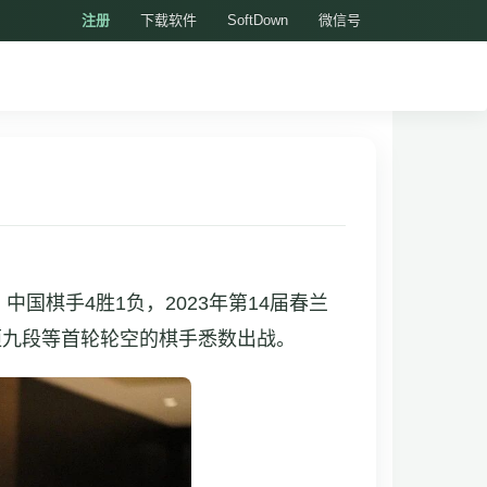
注册
下载软件
SoftDown
微信号
国棋手4胜1负，2023年第14届春兰
桓九段等首轮轮空的棋手悉数出战。