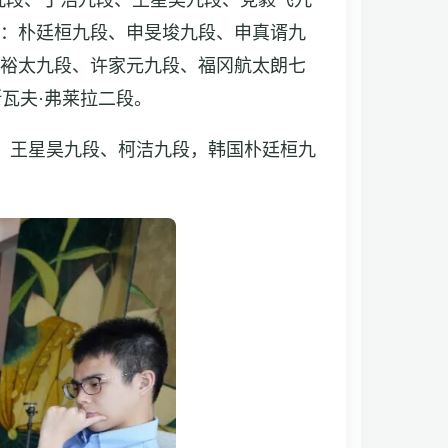
文九段、丁浩九段、王星昊九段、党毅飞九
）：朴廷桓九段、申旻埈九段、申真谞九
山裕太九段、许家元九段、福冈航太朗七
瓦夫·弗莱拉二段。
、王星昊九段、柯洁九段，韩国朴廷桓九