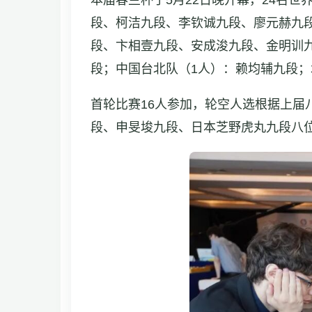
本届春兰杯于5月22日晚开幕，24名
段、柯洁九段、李钦诚九段、廖元赫九
段、卞相壹九段、安成浚九段、金明训
段；中国台北队（1人）：赖均辅九段；
首轮比赛16人参加，轮空人选根据上
段、申旻埈九段、日本芝野虎丸九段八位