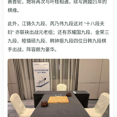
赛首轮，她将再次与叶桂相遇，续写跨越21年的
棋缘。
此外，江铸久九段、芮乃伟九段这对 “十八段夫
妇” 亦联袂出战元老组；还有苏耀国九段、金荣三
九段、睦镇硕九段、韩钟振九段四位日韩九段棋
手出战，阵容颇为豪华。