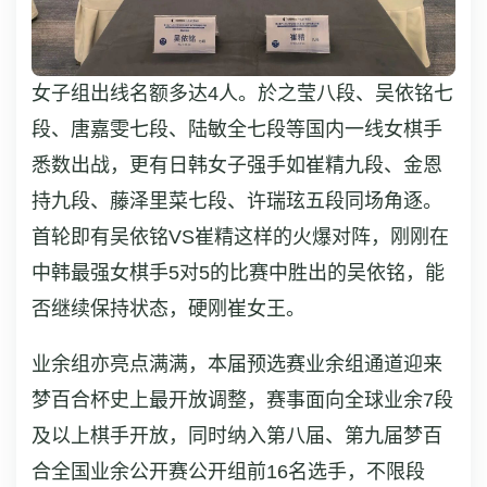
女子组出线名额多达4人。於之莹八段、吴依铭七
段、唐嘉雯七段、陆敏全七段等国内一线女棋手
悉数出战，更有日韩女子强手如崔精九段、金恩
持九段、藤泽里菜七段、许瑞玹五段同场角逐。
首轮即有吴依铭VS崔精这样的火爆对阵，刚刚在
中韩最强女棋手5对5的比赛中胜出的吴依铭，能
否继续保持状态，硬刚崔女王。
业余组亦亮点满满，本届预选赛业余组通道迎来
梦百合杯史上最开放调整，赛事面向全球业余7段
及以上棋手开放，同时纳入第八届、第九届梦百
合全国业余公开赛公开组前16名选手，不限段