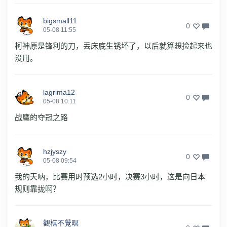
bigsmall11
0
05-08 11:55
柯神原是锋利的刀，丢床底生锈坏了，以后就算想捡起来也
没用。
lagrima12
0
05-08 10:11
战鹰的夺冠之路
hzjyszy
0
05-08 09:54
我的天呐，比赛用时预选2小时，决赛3小时，这是向日本
规则靠拢啊？
觀棋不覺暝