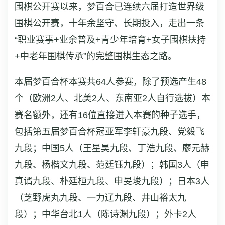
围棋公开赛以来，梦百合已连续六届打造世界级
围棋公开赛，十年余坚守、长期投入，走出一条
“职业赛事+业余普及+青少年培育+女子围棋扶持
+中老年围棋传承”的完整围棋生态之路。
本届梦百合杯本赛共64人参赛，除了预选产生48
个（欧洲2人、北美2人、东南亚2人自行选拔）本
赛名额外，还有16位直接进入本赛的种子选手，
包括第五届梦百合杯冠亚军李轩豪九段、党毅飞
九段；中国5人（王星昊九段、丁浩九段、廖元赫
九段、杨楷文九段、范廷钰九段）；韩国3人（申
真谞九段、朴廷桓九段、申旻埈九段）；日本3人
（芝野虎丸九段、一力辽九段、井山裕太九
段）；中华台北1人（陈诗渊九段）；外卡2人