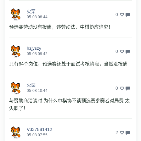
火栗
0
05-08 08:44
预选赛劳动没有报酬，违劳动法，中棋协应追究！
hzjyszy
0
05-08 09:42
只有64个岗位，预选赛还处于面试考核阶段，当然没报酬
火栗
0
05-08 10:44
与赞助商洽谈时 为什么中棋协不谈预选赛参赛者对局费 太
失职了！
V337581412
2
05-08 07:55