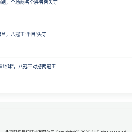
领跑，全场两名全胜者皆失守
首，八冠王“半目”失守
撞地球”，八冠王对撼两冠王