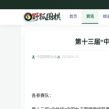
首页
资讯
棋
第十三届“
中国围棋协会
3123
04-21
各参赛队：