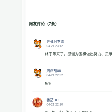
网友评论（
7
条）
导弹射李逵
04-21 23:12
终于等来了，感谢为围棋做出努力、贡
周煜喆08
04-21 22:32
five
番茄DD
04-21 22:10