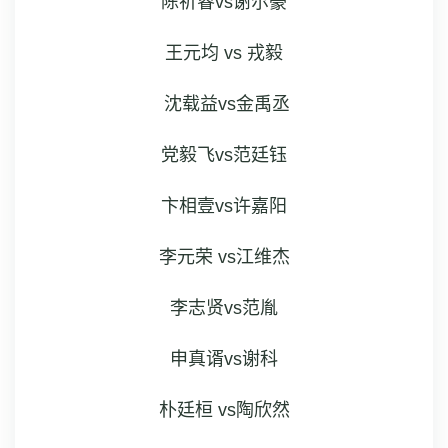
陈祈睿vs谢尔豪
王元均 vs 戎毅
 沈载益vs金禹丞
 党毅飞vs范廷钰 
卞相壹vs许嘉阳
李元荣 vs江维杰
李志贤vs范胤
 申真谞vs谢科 
朴廷桓 vs陶欣然