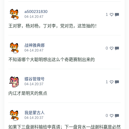
a500231830
1
04-14 20:47
王对寥，杨对杨，丁对李，党对范，这签抽的！
战神雅典娜
0
04-14 20:47
不知道哪个大聪明想出这么个奇葩赛制出来的
蝶谷管理号
1
04-14 20:37
内讧才是明天的焦点
我是蒙古人
0
04-14 20:37
如果下三盘谢科输给申真谞；下一盘背水一战谢科赢是必然