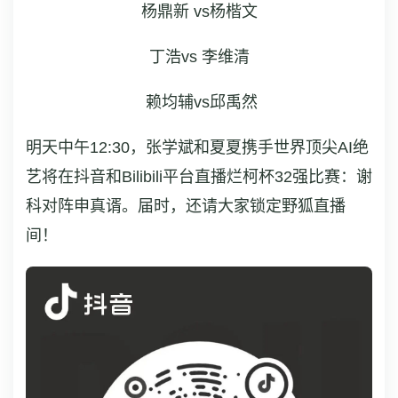
杨鼎新 vs杨楷文
丁浩vs 李维清
 赖均辅vs邱禹然
明天中午
12:30
，张学斌和夏夏携手世界顶尖
AI
绝
艺将在抖音和
Bilibili
平台直播烂柯杯
32
强比赛：谢
科对阵申真谞。届时，还请大家锁定野狐直播
间！