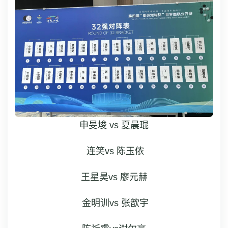
申旻埈 vs 夏晨琨
 连笑vs 陈玉侬
王星昊vs 廖元赫
 金明训vs 张歆宇