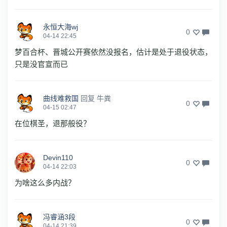
永恒大海wj
0
04-14 22:45
梦百合杯、晋城公开赛依然没报名，估计是处于退役状态，
只是没官宣而已
曲线难救国
回复
牛粪
0
04-15 02:47
在位棋圣，退那般役？
Devin110
0
04-14 22:03
为啥这么多内战？
冯睿涵3段
0
04-14 21:39