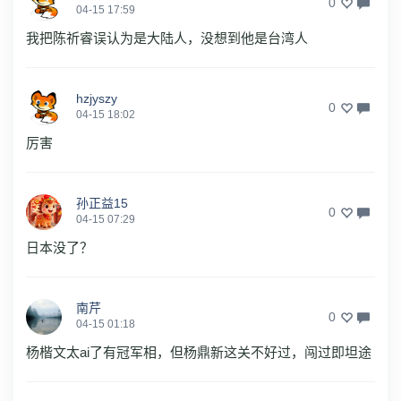
0
04-15 17:59
我把陈祈睿误认为是大陆人，没想到他是台湾人
hzjyszy
0
04-15 18:02
厉害
孙正益15
0
04-15 07:29
日本没了？
南芹
0
04-15 01:18
杨楷文太ai了有冠军相，但杨鼎新这关不好过，闯过即坦途