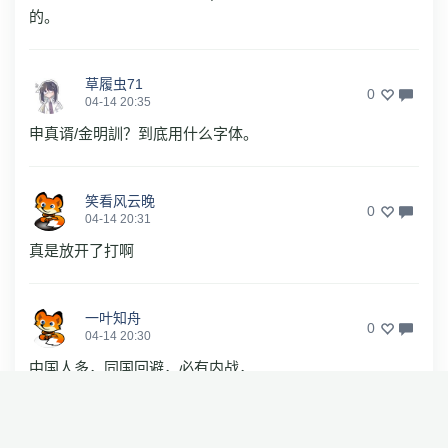
的。
草履虫71
0
04-14 20:35
申真谞/金明訓？到底用什么字体。
笑看风云晚
0
04-14 20:31
真是放开了打啊
一叶知舟
0
04-14 20:30
中国人多，同国回避，必有内战，
现在结束
0