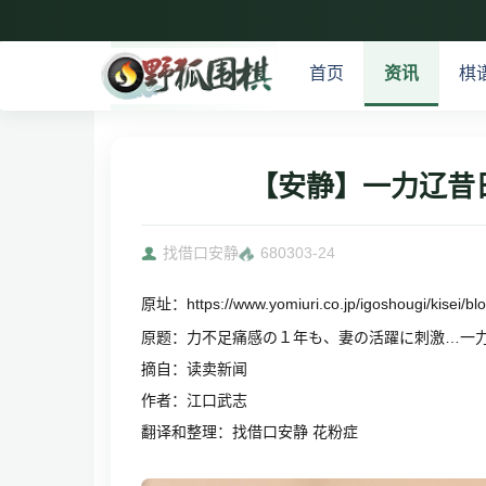
首页
资讯
棋
【安静】一力辽昔
找借口安静
6803
03-24
原址：
https://www.yomiuri.co.jp/igoshougi/kisei
原题：
力不足痛感の１年も、妻の活躍に刺激…一
摘自：读卖新闻
作者：江口武志
翻译和整理：找借口安静 花粉症