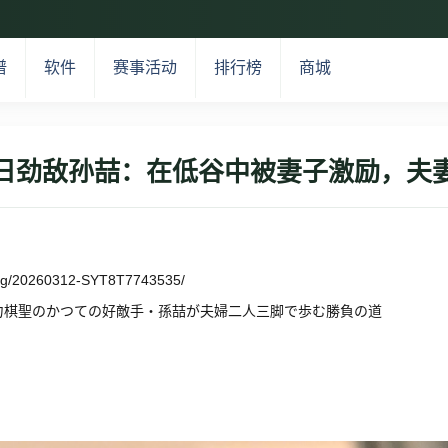
谱
软件
赛事活动
排行榜
商城
日劲敌孙喆：在低谷中被妻子激励，夫
/blog/20260312-SYT8T7743535/
力棋聖のかつての好敵手・孫喆が夫婦二人三脚で歩む勝負の道