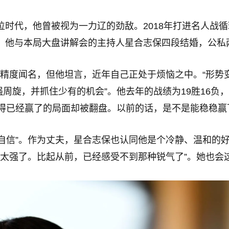
段位时代，他曾被视为一力辽的劲敌。2018年打进名人战
年，他与本局大盘讲解会的主持人星合志保四段结婚，公
算精度闻名，但他坦言，近年自己正处于烦恼之中。“形
周旋，并抓住少有的机会”。他去年的战绩为19胜16负
得已经赢了的局面却被翻盘。以前的话，是不是能稳稳赢
自信”。作为丈夫，星合志保也认同他是个冷静、温和的
得太强了。比起从前，已经感受不到那种锐气了”。她也会