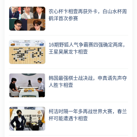
农心杯卞相壹再获外卡，白山水杯周
鹤洋首次参赛
16期野狐人气争霸赛四强确定两席，
王星昊屠龙卞相壹
韩国最强棋士战决战，申真谞先声夺
人胜卞相壹
柯洁时隔一年多再战世界大赛，春兰
杯可能遭遇卞相壹