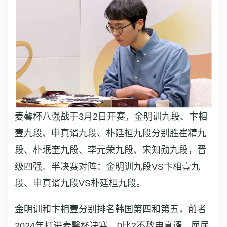
麦馨杯八强战于3月2日开赛，金明训九段、卞相
壹九段、申真谞九段、朴廷桓九段分别胜崔精九
段、朴珉奎九段、李元荣九段、宋知勋九段，晋
级四强。半决赛对阵：金明训九段VS卞相壹九
段、申真谞九段VS朴廷桓九段。
金明训和卞相壹分别排名韩国第四和第五，前者
2024年打进麦馨杯决赛，0比2不敌申真谞，屈居