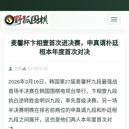
Toggle
navigati
麦馨杯卞相壹首次进决赛，申真谞朴廷
桓本年度首次对决
古柯
6278
03-16
2026年3月16日，韩国第27届麦馨杯九段最强战
首场半决赛在韩国围棋电视台举行，卞相壹九段
执白逆转胜金明训九段，率先晋级决赛。另一场
半决赛明晚在排名前两位的申真谞九段和朴廷桓
九段之间展开，这也是他们两人本年度首次对