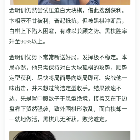
金明训仍然尝试压迫白大块棋，借此搜刮获利。
卞相壹不甘被利，奋起抵抗，但被黑棋冲断后，
白棋上下陷入困窘，有难以兼顾之势。黑棋胜率
升至90%以上。
金明训优势下常常断送好局，发挥极不稳定。本
局亦然，他只需保持对白大块孤棋的攻势，顺势
定型获利、尽快将局面导向终局即可。实战他一
味出击，并未想过简洁定型收手。结果欲速不
达，先是置中腹数子于愚型绝境，接着又在下边
盘靠下贸然强袭，致外围棋形散乱，而白棋却一
一就地做活，黑棋几无所获，败势遂定。