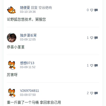
随便夏
回复
空谷绝响
0
03-10 19:36
论野狐忽悠技术，舅服您
独步漫长宵
1
03-09 12:05
恭喜小堇堇
想想0713
1
03-09 11:52
厉害呀
V269704811
2
03-09 07:50
重一斤赢了一个马桶 拿回家自己用