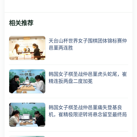
相关推荐
天台山杯世界女子围棋团体锦标赛仲
邑菫两连胜
韩国女子棋圣战仲邑菫虎头蛇尾，崔
精连扳两盘二度加冕
韩国女子棋圣战仲邑菫痛失登基良
机，崔精极限逆转将悬念留至最终局