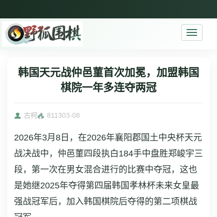
Toggle
navigati
韩国天元战仲邑菫首次加冕，加盟韩国
棋院一年多连夺两冠
古柯
8113
03-08
2026年3月8日，在2026年襄阳郡国土中央杯天元
战决战中，仲邑菫四段执白184手中盘胜郑峻宇三
段，第一次在男女混合进行的比赛中夺冠，这也
是她继2025年夺得第四届韩国孝林杯未来女皇最
强战冠军后，加入韩国棋院后夺得的第二项棋战