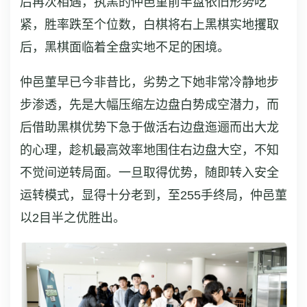
后再次相遇，执黑的仲邑菫前半盘依旧形势吃
紧，胜率跌至个位数，白棋将右上黑棋实地攫取
后，黑棋面临着全盘实地不足的困境。
仲邑菫早已今非昔比，劣势之下她非常冷静地步
步渗透，先是大幅压缩左边盘白势成空潜力，而
后借助黑棋优势下急于做活右边盘迤逦而出大龙
的心理，趁机最高效率地围住右边盘大空，不知
不觉间逆转局面。一旦取得优势，随即转入安全
运转模式，显得十分老到，至255手终局，仲邑菫
以2目半之优胜出。