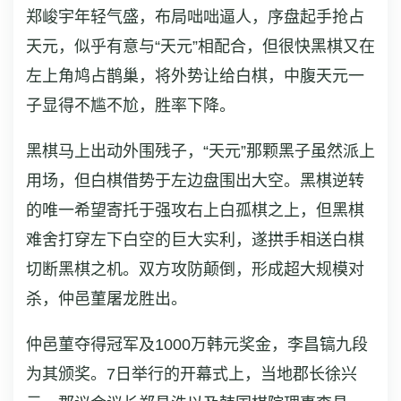
郑峻宇年轻气盛，布局咄咄逼人，序盘起手抢占
天元，似乎有意与“天元”相配合，但很快黑棋又在
左上角鸠占鹊巢，将外势让给白棋，中腹天元一
子显得不尴不尬，胜率下降。
黑棋马上出动外围残子，“天元”那颗黑子虽然派上
用场，但白棋借势于左边盘围出大空。黑棋逆转
的唯一希望寄托于强攻右上白孤棋之上，但黑棋
难舍打穿左下白空的巨大实利，遂拱手相送白棋
切断黑棋之机。双方攻防颠倒，形成超大规模对
杀，仲邑菫屠龙胜出。
仲邑菫夺得冠军及1000万韩元奖金，李昌镐九段
为其颁奖。7日举行的开幕式上，当地郡长徐兴