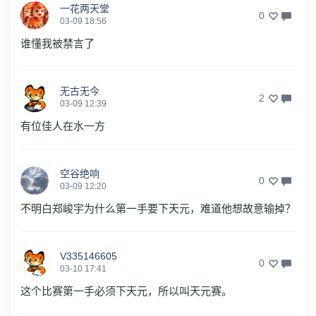
一花两天堂
0
03-09 18:56
谁懂我被禁言了
无古无今
2
03-09 12:39
有位佳人在水一方
空谷绝响
0
03-09 12:20
不明白郑峻宇为什么第一手要下天元，难道他想故意输掉？
V335146605
0
03-10 17:41
这个比赛第一手必须下天元，所以叫天元赛。