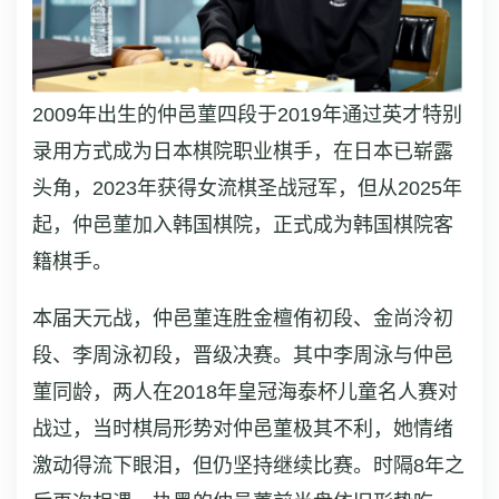
2009年出生的仲邑菫四段于2019年通过英才特别
录用方式成为日本棋院职业棋手，在日本已崭露
头角，2023年获得女流棋圣战冠军，但从2025年
起，仲邑菫加入韩国棋院，正式成为韩国棋院客
籍棋手。
本届天元战，仲邑菫连胜金檀侑初段、金尚泠初
段、李周泳初段，晋级决赛。其中李周泳与仲邑
菫同龄，两人在2018年皇冠海泰杯儿童名人赛对
战过，当时棋局形势对仲邑菫极其不利，她情绪
激动得流下眼泪，但仍坚持继续比赛。时隔8年之