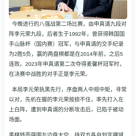
今晚进行的八强战第二场比赛，由申真谞九段对
阵李元荣九段，后者生于1992年，曾获得韩国国
手山脉杯（国内赛）冠军，与申真谞的交手纪录
为2胜5负，赢的两盘棋都是在2014年前，之后5
连败。2023年申真谞第二次夺得麦馨杯冠军时，
在决赛中战胜的对手正是李元荣。
本局李元荣执黑先行，序盘两人中规中矩，寻常
以对，先机在握的李元荣按捺不住，率先打入左
上白阵，遭到申真谞的分断攻击后，已陷于被动
场面。
黑棋转而强围左边盘大空，待双方各自划定疆域