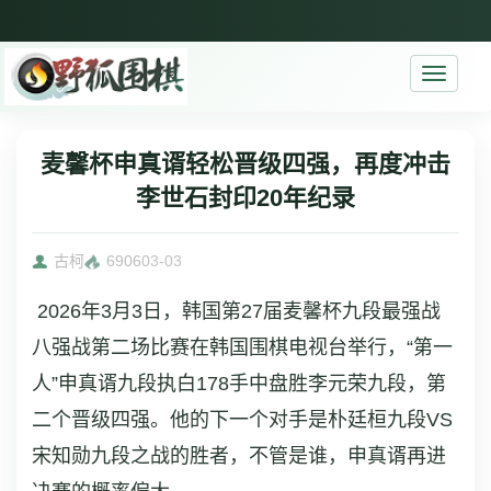
Toggle
navigati
麦馨杯申真谞轻松晋级四强，再度冲击
李世石封印20年纪录
古柯
6906
03-03
2026年3月3日，韩国第27届麦馨杯九段最强战
八强战第二场比赛在韩国围棋电视台举行，“第一
人”申真谞九段执白178手中盘胜李元荣九段，第
二个晋级四强。他的下一个对手是朴廷桓九段VS
宋知勋九段之战的胜者，不管是谁，申真谞再进