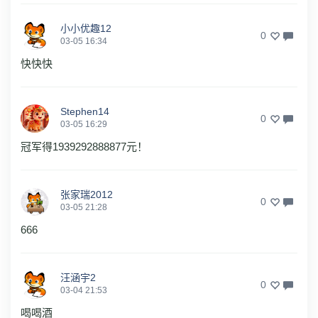
小小优趣12
0
03-05 16:34
快快快
Stephen14
0
03-05 16:29
冠军得1939292888877元！
张家瑞2012
0
03-05 21:28
666
汪涵宇2
0
03-04 21:53
喝喝酒