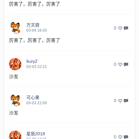
厉害了，厉害了，厉害了
方文骁
0
03-04 16:43
厉害了，厉害了，厉害了
liuzy2
0
03-03 22:21
沙发
可心果
0
03-03 22:09
沙发
星辰2018
0