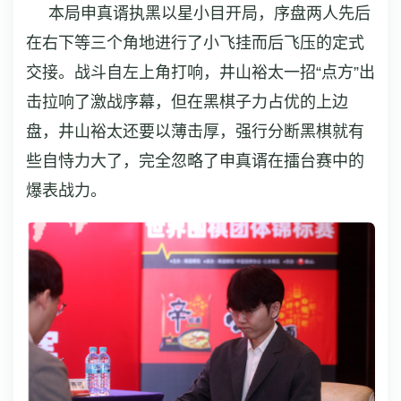
本局申真谞执黑以星小目开局，序盘两人先后
在右下等三个角地进行了小飞挂而后飞压的定式
交接。战斗自左上角打响，井山裕太一招“点方”出
击拉响了激战序幕，但在黑棋子力占优的上边
盘，井山裕太还要以薄击厚，强行分断黑棋就有
些自恃力大了，完全忽略了申真谞在擂台赛中的
爆表战力。