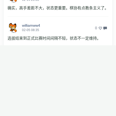
确实，高手差距不大，状态更重要。棋协有点教条主义了。
williamww4
0
02-05 08:35
选拔结束到正式比赛时间间隔不短，状态不一定维持。
小玉米16
0
02-04 19:12
沙发
没有更多评论了
相关推荐