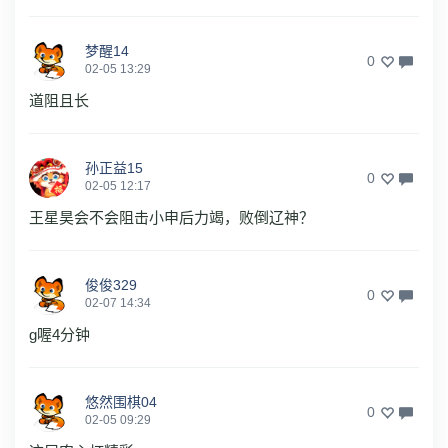
梦醒14
0
02-05 13:29
道阻且长
孙正益15
0
02-05 12:17
王星昊会不会阻击小申后力竭，败倒辽神？
俊俊329
0
02-07 14:34
g喔4分钟
悠然围棋04
0
02-05 09:29