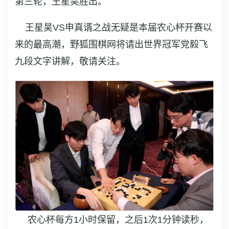
第三轮，王星昊胜出。
王星昊VS申真谞之战无疑是本届农心杯开赛以
来的最高潮，野狐围棋网将请出世界冠军党毅飞
九段文字讲解，敬请关注。
农心杯每方1小时保留，之后1次1分钟读秒，