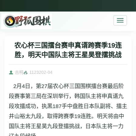
Toggle
navigati
农心杯三国擂台赛申真谞跨赛季19连
胜，明天中国队主将王星昊登擂挑战
古柯
11232
02-04
2月4日，第27届农心杯三国围棋擂台赛最后阶
段赛事第三局在深圳举行，韩国队主将申真谞九
段攻擂成功，执黑187手中盘胜日本队副将、擂主
井山裕太九段，取得跨赛季19连胜。明天将由中
国队主将王星昊九段登擂挑战，日本队主将一力