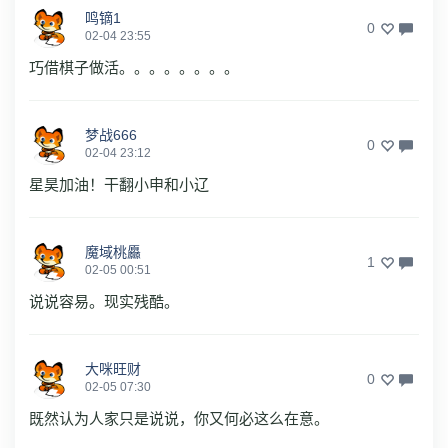
鸣镝1
0
02-04 23:55
巧借棋子做活。。。。。。。。
梦战666
0
02-04 23:12
星昊加油！干翻小申和小辽
魔域桃厵
1
02-05 00:51
说说容易。现实残酷。
大咪旺财
0
02-05 07:30
既然认为人家只是说说，你又何必这么在意。