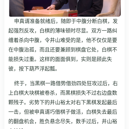
申真谞准备就绪后，随即于中腹分断白棋，发
起强烈反攻，白棋的薄味顿时尽显。双方一路纠
缠着杀向中腹，令井山难受的是，他不仅仅是要
在中腹治孤，而且还要兼顾到棋盘它处，白棋不
能损失过重。这样的面面俱到，实则是顾此失
彼，按下葫芦浮起瓢。
终于，当黑棋一路借势借劲四处狂攻过后，右
上白棋大块棋被卷杀，而黑棋损失不过右边盘数
颗残子。劣势下的井山裕太对右下黑棋发起最后
一击，但被申真谞巧借棋子做活，白棋失去最后
的翻盘机会，胜负悬念尽失，数手过后，井山裕