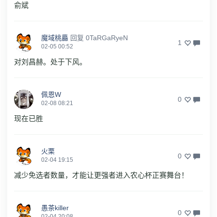
俞斌
魔域桃厵
回复
0TaRGaRyeN
1
02-05 00:52
对刘昌赫。处于下风。
佩恩W
0
02-08 08:21
现在已胜
火栗
0
02-04 19:15
减少免选者数量，才能让更强者进入农心杯正赛舞台！
愚茶killer
0
02-04 20:08