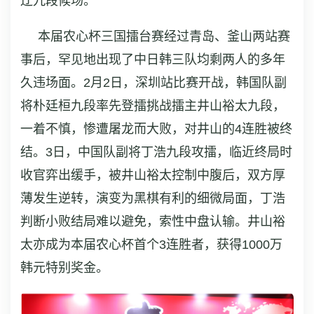
辽九段候场。
本届农心杯三国擂台赛经过青岛、釜山两站赛
事后，罕见地出现了中日韩三队均剩两人的多年
久违场面。2月2日，深圳站比赛开战，韩国队副
将朴廷桓九段率先登擂挑战擂主井山裕太九段，
一着不慎，惨遭屠龙而大败，对井山的4连胜被终
结。3日，中国队副将丁浩九段攻擂，临近终局时
收官弈出缓手，被井山裕太控制中腹后，双方厚
薄发生逆转，演变为黑棋有利的细微局面，丁浩
判断小败结局难以避免，索性中盘认输。井山裕
太亦成为本届农心杯首个3连胜者，获得1000万
韩元特别奖金。