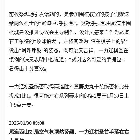
前夜祭现场引发话题的，是参加围棋教室的孩子们赠送
给两位棋士的“尾道GO手提包”。这款手提包由尾道市围
棋城建设推进协议会主导制作，设计灵感来自作为尾道
石工象征的“顶球狛犬”，并将其改为“踩在棋子上的猫”
做出“阿吽呼吸”的姿态，既可爱又吉祥。一力辽棋圣在
惯例的决意表明中也说道：“感谢这么可爱的手提包”。
看得出十分喜欢。
一力辽棋圣能否取得两连胜？芝野虎丸十段能否将比分
扳成1比1。很可能左右系列赛走向的第2局于1月30日上
午9点开局。
2026/01/30 09:00
尾道西山对局室气氛凛然紧绷，一力辽棋圣首手落在右