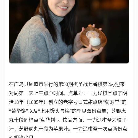
在广岛县尾道市举行的第50期棋圣战七番棋第2局迎来
对局第一天上午点心时间。点单为：一力辽棋圣点了明
治18年（1885年）创立的老字号日式甜点店“菊寿堂”的
“菊华饼”以及“上用馒头与梅”的罕见双份点单；芝野虎
丸十段同样点“菊华饼”。饮品方面，一力辽棋圣为橘子
汁，芝野虎丸十段为苹果汁。一力辽棋圣一次点两份点
心相当少见。