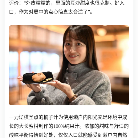
评价：“外皮糯糯的，里面的豆沙甜度也很克制。好入
口，作为对局中的点心简直太合适了”。
一力辽棋圣点的橘子汁为使用濑户内阳光充足环境中成
长的大长蜜柑制作的100%纯果汁。浓郁的甜味与舒适的
酸味平衡得恰到好处，仅仅入口就能感受到濑户内自然