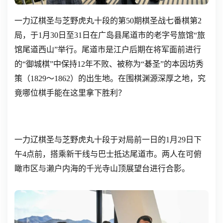
一力辽棋圣与芝野虎丸十段的第50期棋圣战七番棋第2
局，于1月30日至31日在广岛县尾道市的老字号旅馆“旅
馆尾道西山”举行。尾道市是江户后期在将军面前进行
的“御城棋”中保持12年不败、被称为“碁圣”的本因坊秀
策（1829～1862）的出生地。在围棋渊源深厚之地，究
竟哪位棋手能在这里拿下胜利？
一力辽棋圣与芝野虎丸十段于对局前一日的1月29日下
午4点前，搭乘新干线与巴士抵达尾道市。两人在可俯
瞰市区与濑户内海的千光寺山顶展望台进行合影。