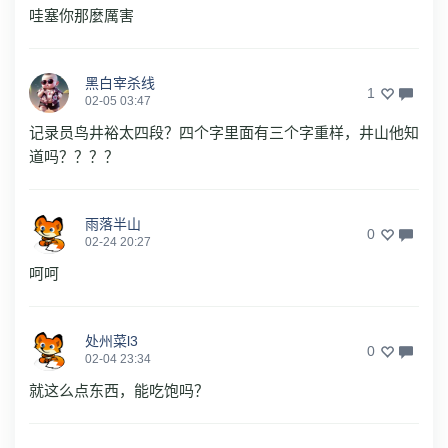
哇塞你那麼厲害
黑白宰杀线
1
02-05 03:47
记录员鸟井裕太四段？四个字里面有三个字重样，井山他知
道吗？？？？
雨落半山
0
02-24 20:27
呵呵
处州菜l3
0
02-04 23:34
就这么点东西，能吃饱吗？