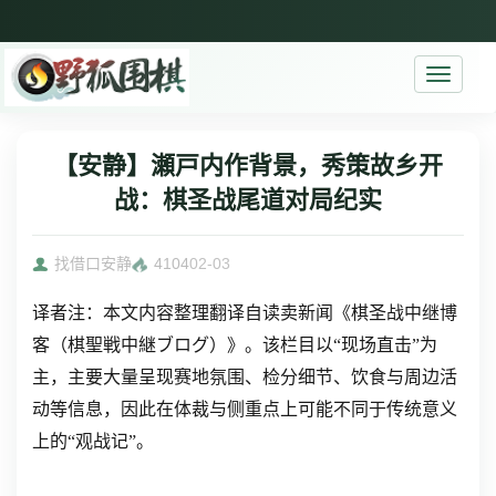
Toggle
navigati
【安静】瀬戸内作背景，秀策故乡开
战：棋圣战尾道对局纪实
找借口安静
4104
02-03
译者注：本文内容整理翻译自读卖新闻《棋圣战中继博
客（棋聖戦中継ブログ）》。该栏目以“现场直击”为
主，主要大量呈现赛地氛围、检分细节、饮食与周边活
动等信息，因此在体裁与侧重点上可能不同于传统意义
上的“观战记”。