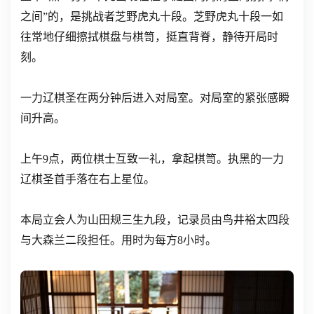
之间”的，是挑战者芝野虎丸十段。芝野虎丸十段一如
往常地仔细擦拭棋盘与棋笥，挺直背脊，静待开局时
刻。
一力辽棋圣在两分钟后进入对局室。对局室的紧张感瞬
间升高。
上午9点，两位棋士互致一礼，拿起棋笥。执黑的一力
辽棋圣首手落在右上星位。
本局立会人为山田规三生九段，记录员由鸟井裕太四段
与大森兰二段担任。用时为每方8小时。