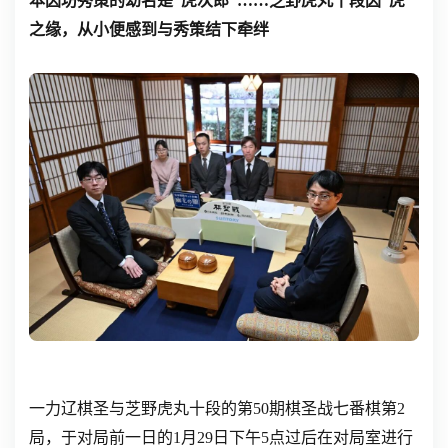
本因坊秀策的幼名是“虎次郎”……芝野虎丸十段因“虎”
之缘，从小便感到与秀策结下牵绊
一力辽棋圣与芝野虎丸十段的第50期棋圣战七番棋第2
局，于对局前一日的1月29日下午5点过后在对局室进行