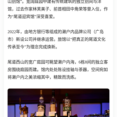
山别馆”。宽阔庭园中建有传统建筑的独立别间与洋
馆，过去作家林芙美子、前首相田中角荣等曾入住，作
为“尾道迎宾馆”深受喜爱。
2022年，由地方银行等组成的濑户内品牌公司（广岛
市）新设公司并继承运营。旅馆以“把真正的尾道文化
传承至今”为理念完成焕新。
尾道西山的宽广庭园可眺望濑户内海，6栋8间的独立客
房围绕庭园而建。馆内处处陈设挂轴与茶器，空间宛如
将濑户内之美浓缩其中，精致而洗练。