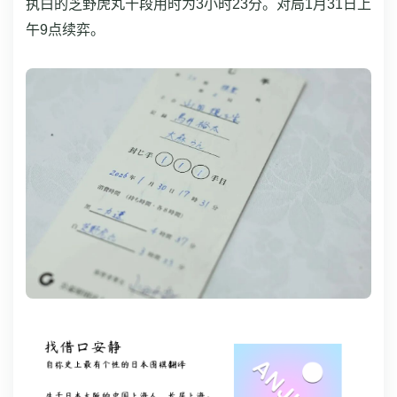
执白的芝野虎丸十段用时为3小时23分。对局1月31日上
午9点续弈。