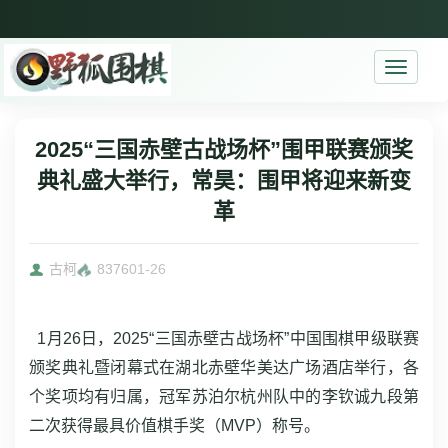
Toggle
navigati
2025“三国赤壁古战场杯”围甲联赛颁奖
典礼盛大举行，常昊：围甲将迎来新变
革
古柯
8376
01-26
1月26日，2025“三国赤壁古战场杯”中国围棋甲级联赛
颁奖典礼暨闭幕式在湖北赤壁华美达广场酒店举行，各
个奖项均有归属，冠军苏泊尔杭州队中的李钦诚九段第
二次获得最具价值棋手奖（MVP）称号。