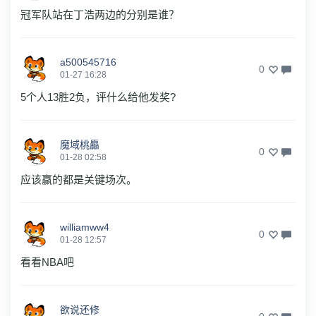
冠军队站在丁浩两边的分别是谁？
a500545716
0
01-27 16:28
5个人13胜2负，评什么给他发奖?
魔域桃厵
0
01-28 02:58
应该赢的都是关键场次。
williamww4
0
01-28 12:57
看看NBA吧
欲说还修