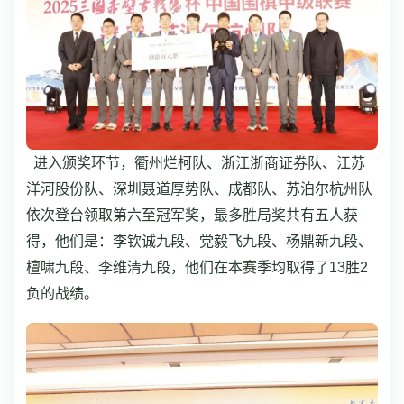
进入颁奖环节，衢州烂柯队、浙江浙商证券队、江苏
洋河股份队、深圳聂道厚势队、成都队、苏泊尔杭州队
依次登台领取第六至冠军奖，最多胜局奖共有五人获
得，他们是：李钦诚九段、党毅飞九段、杨鼎新九段、
檀啸九段、李维清九段，他们在本赛季均取得了13胜2
负的战绩。