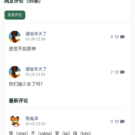
网友评论（
59
条）
发表评论
硬金牢大了
8
01-26 21:00
感觉不如原神
硬金牢大了
2
01-26 21:01
你们抽少女了吗？
最新评论
陈胤泽
0
02-02 21:02
我（sheí）不（xiǎng）爱（laí）啃（kěn）