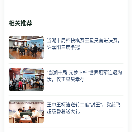
相关推荐
当湖十局杯快棋赛王星昊首进决赛，
许嘉阳三度争冠
“当湖十局·元萝卜杯”世界冠军连遭淘
汰，仅王星昊幸存
王中王柯洁逆转二度“封王”，党毅飞
超级昏着送大礼