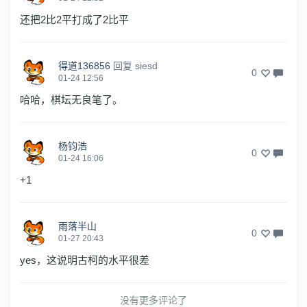
还把2比2平打成了2比平
得道136856
回复
siesd
0
01-24 12:56
哈哈，棋坛无良笔了。
杨钧浩
0
01-24 16:06
+1
雨落半山
0
01-27 20:43
yes，这说明古柯的水平很差
没有更多评论了