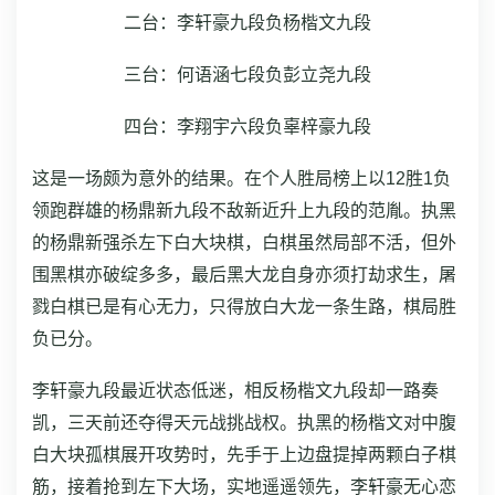
二台：李轩豪九段负杨楷文九段
三台：何语涵七段负彭立尧九段
四台：李翔宇六段负辜梓豪九段
这是一场颇为意外的结果。在个人胜局榜上以12胜1负
领跑群雄的杨鼎新九段不敌新近升上九段的范胤。执黑
的杨鼎新强杀左下白大块棋，白棋虽然局部不活，但外
围黑棋亦破绽多多，最后黑大龙自身亦须打劫求生，屠
戮白棋已是有心无力，只得放白大龙一条生路，棋局胜
负已分。
李轩豪九段最近状态低迷，相反杨楷文九段却一路奏
凯，三天前还夺得天元战挑战权。执黑的杨楷文对中腹
白大块孤棋展开攻势时，先手于上边盘提掉两颗白子棋
筋，接着抢到左下大场，实地遥遥领先，李轩豪无心恋