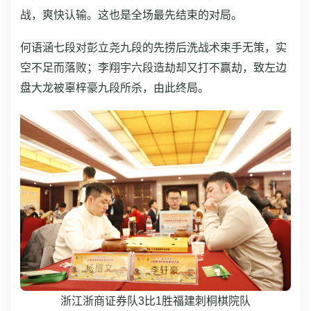
战，爽快认输。这也是全场最先结束的对局。
何语涵七段对彭立尧九段的先捞后洗战术束手无策，实
空不足而落败；李翔宇六段造劫却又打不赢劫，致左边
盘大龙被辜梓豪九段所杀，由此终局。
浙江浙商证券队3比1胜福建刺桐棋院队