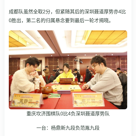
成都队虽然全取2分，但紧随其后的深圳聂道厚势亦4比
0胜出，第二名的归属悬念要到最后一轮才揭晓。
重庆坎济围棋队0比4负深圳聂道厚势队
一台：杨鼎新九段负范胤九段