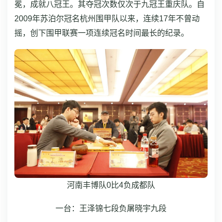
冕，成就八冠王。其夺冠次数仅次于九冠王重庆队。自
2009年苏泊尔冠名杭州围甲队以来，连续17年不曾动
摇，创下围甲联赛一项连续冠名时间最长的纪录。
河南丰博队0比4负成都队
一台：王泽锦七段负屠晓宇九段