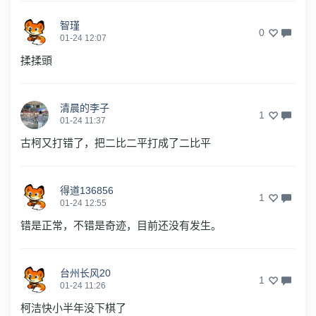
智瑾
0
01-24 12:07
揉揉頭
清晨的李子
1
01-24 11:37
古柯又打错了，把二比二平打成了二比平
得道136856
1
01-24 12:55
错是正常，不错是奇迹，目前还没有发生。
台州长风20
1
01-24 11:26
柯洁快小半年没下棋了