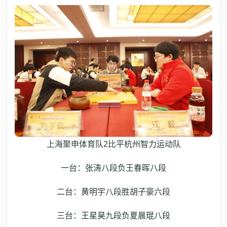
上海聚申体育队2比平杭州智力运动队
一台：张涛八段负王春晖八段
二台：黄明宇八段胜胡子豪六段
三台：王星昊九段负夏晨琨八段