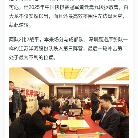
可危，但2025年中国快棋赛冠军黄云嵩九段捉放曹，白
大龙不仅安然逃出，而且还最高效率围住左边盘大空，
藉此逆转。
两队2比2战平，本来场分与成都队、深圳聂道厚势队一
样的江苏洋河股份队跌入第三阵营，最后一轮冲击第二
处于最为不利的位置。