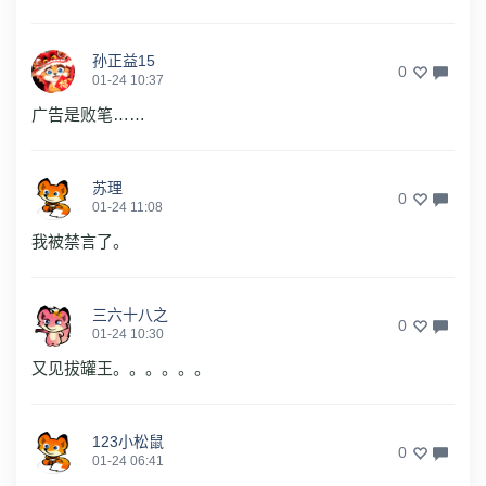
孙正益15
0
01-24 10:37
广告是败笔……
苏理
0
01-24 11:08
我被禁言了。
三六十八之
0
01-24 10:30
又见拔罐王。。。。。。
123小松鼠
0
01-24 06:41