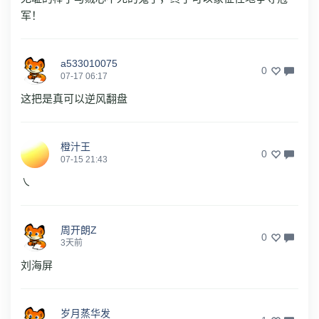
军！
a533010075
0
07-17 06:17
这把是真可以逆风翻盘
橙汁王
0
07-15 21:43
㇏
周开朗Z
0
3天前
刘海屏
岁月蒸华发