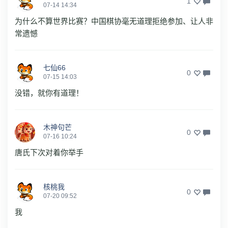
1
07-14 14:34
为什么不算世界比赛？中国棋协毫无道理拒绝参加、让人非
常遗憾
七仙66
0
07-15 14:03
没错，就你有道理！
木神句芒
0
07-16 10:24
唐氏下次对着你举手
核桃我
0
07-20 09:52
我