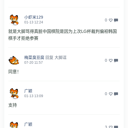
小虾米129
0
01-13 12:24
就是大脚骂得真脏中国棋院是因为上次LG杯裁判偏袒韩国
棋手才拒绝参赛
梅菜臭豆腐
回复
大脚逗
0
07-20 11:57
同意！
广颖
0
01-13 13:09
支持
广颖
3