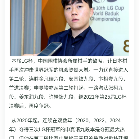
本届LG杯，中国围棋协会所属棋手的缺席，让日本棋
手再次冲击世界冠军的机会陡然大增。一力辽直接进入
第二轮，连胜金凡瑞六段、安国铉九段、卞相壹九段，
首进决赛；申旻埈亦从第二轮打起，一路淘汰张栩九
段、姜东润九段、许皓鋐九段，继2021年第25届LG杯
决赛后，再度争冠。
从2020年起，连续在双数年（2020、2022、2024
年）夺得三次LG杯冠军的申真谞九段本是夺冠最大热
门，但他在第二轮比赛中受挫于昔日的杀熟对象朴廷桓