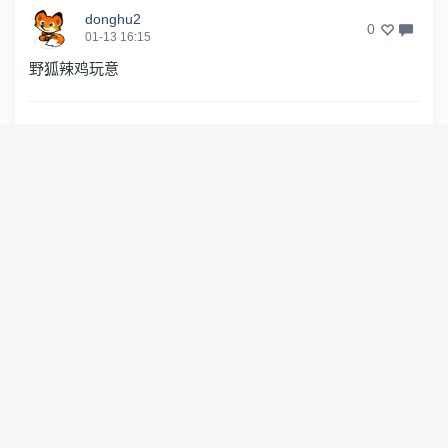
donghu2
0
01-13 16:15
野狐辣鸡玩意
岁月蒸华发
0
01-13 12:28
中国围棋协会没有宽广胸怀、为什么不参加？
a532855119
1
01-13 12:41
打一巴掌揉三揉，那是二皮脸
MessiNeyma
0
01-13 13:12
你老婆也只是和别人睡了几次，你为啥就离婚呢，你胸怀不
宽广。