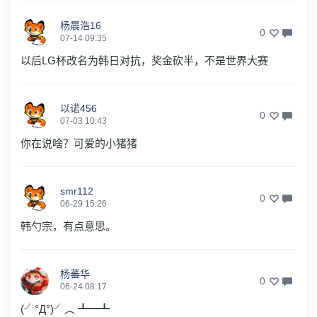
杨晨浩16
0
07-14 09:35
以后LG杯改名为韩日对抗，奖金砍半，不是世界大赛
以诺456
0
07-03 10:43
你在说啥？可爱的小猪猪
smr112
0
06-29 15:26
韩勺宗，有点意思。
杨蕃华
0
06-24 08:17
(╯°Д°)╯︵ ┻━┻