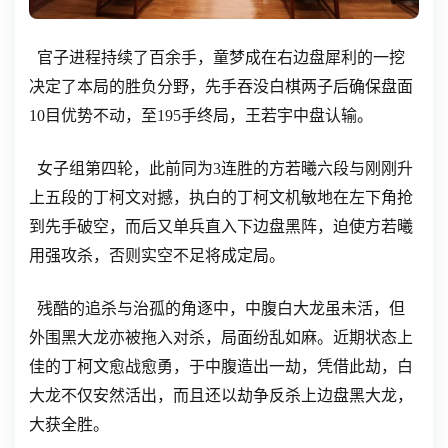
官子进程持续了百余手，童梦成在右边盘犀利的一挖
决定了本局的胜负分野，先手吞没白棋两子后确保盘面
10目优势不动，至195手终局，王若宇中盘认输。
女子组第四轮，此前同为3连胜的方若曦六段与刚刚升
上五段的丁柯文对撼，执白的丁柯文机敏地在左下角抢
到先手破空，而后又单兵直入下边盘黑阵，迫使方若曦
用强攻杀，否则实空不足将成定局。
残酷的追杀与治孤的角逐中，中腹白大龙虽未活，但
外围黑大龙亦被拖入对杀，局面纷乱如麻。近期状态上
佳的丁柯文愈战愈勇，于中腹造出一劫，凭借此劫，白
大龙不仅安然活出，而且还以劫争反杀上边盘黑大龙，
大获全胜。