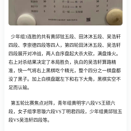
少年组3连胜的共有黄邱铉五段、田沐沐五段、吴浩轩
四段、李崇德四段等四人，第四轮田沐沐五段、吴浩轩
四段展开对冲战，两人自序盘起大杀大砍，满盘烽火。
右上对杀结果决定了本局胜负，执白的吴浩轩算路精
准，快一气将右上黑棋吃个精光，整个四分之一棋盘都
没了黑子。加上白棋盘踞左下和右下大角，黑棋实空不
足而认输。
第五轮比赛焦点对阵，青年组黄明宇八段VS王硕六
段，女子组李思璇六段VS丁明君四段，少年组黄邱铉五
段VS吴浩轩四段等。