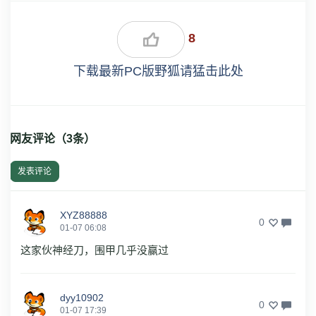
8
下载最新PC版野狐请猛击此处
网友评论（
3
条）
发表评论
XYZ88888
0
01-07 06:08
这家伙神经刀，围甲几乎没赢过
dyy10902
0
01-07 17:39