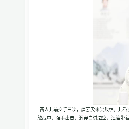
两人此前交手三次，唐嘉雯未尝败绩。此番
触战中，强手出击，洞穿白棋边空，还连带着