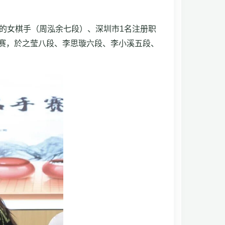
的女棋手（周泓余七段）、深圳市1名注册职
人参赛，於之莹八段、李思璇六段、李小溪五段、