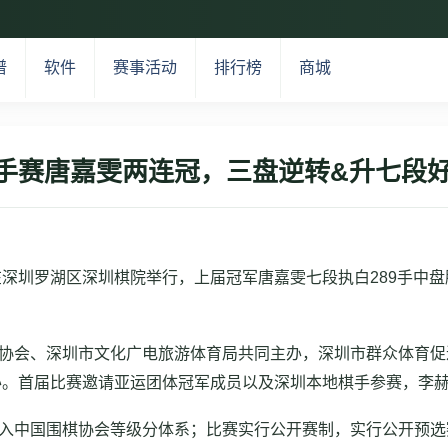
谱
软件
赛事活动
排行榜
商城
手赛唐嘉雯两连冠，三盘逆转&升七段好运
赛在深圳罗湖区深圳棋院举行，上届冠军唐嘉雯七段执白289手中
棋协会、深圳市文化广电旅游体育局共同主办，深圳市群众体育
办。首届比赛邀请亚运团体冠军成员以及深圳本地棋手参赛，李
纳入中国围棋协会等级分体系；比赛实行公开赛制，实行公开预