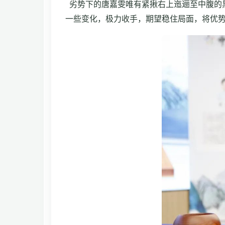
劣势下的唐嘉雯唯有紧揪右上迤逦至中腹的
一些变化，极力收手，期望稳住局面，将优