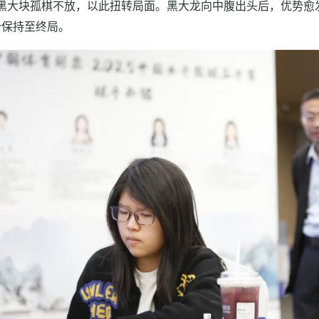
黑大块孤棋不放，以此扭转局面。黑大龙向中腹出头后，优势愈
势保持至终局。