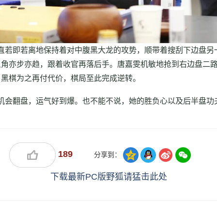
直若即若离地保持着对中腹黑大龙的攻势，顺带着搜刮下边盘另
上角亦步亦趋，跟着收官再落后手。唐嘉雯机敏地抢到右边盘二
，黑棋为之再付代价，棋局至此完成逆转。
机会翻盘，运气好到爆。也不能不说，她的胜负心以及后半盘功
189
分享到：
下载最新PC版野狐请猛击此处