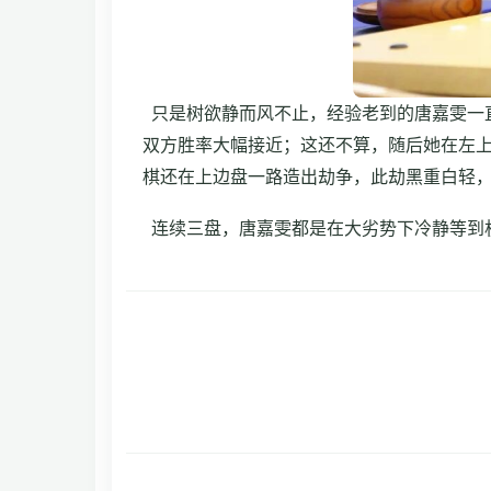
只是树欲静而风不止，经验老到的唐嘉雯一
双方胜率大幅接近；这还不算，随后她在左
棋还在上边盘一路造出劫争，此劫黑重白轻
连续三盘，唐嘉雯都是在大劣势下冷静等到