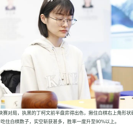
决赛对局，执黑的丁柯文前半盘弈得出色，揪住白棋右上角形状
吃住白棋数子，实空斩获甚多，胜率一度升至90%以上。