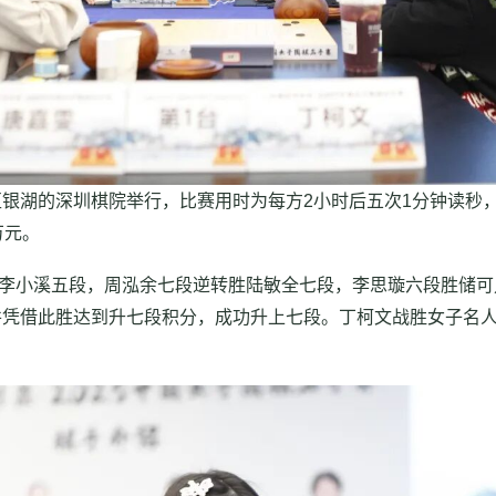
区银湖的深圳棋院举行，比赛用时为每方2小时后五次1分钟读秒，
万元。
胜李小溪五段，周泓余七段逆转胜陆敏全七段，李思璇六段胜储可
并凭借此胜达到升七段积分，成功升上七段。丁柯文战胜女子名