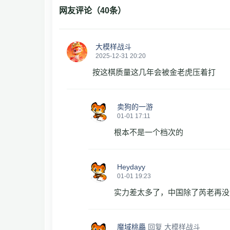
网友评论（
40
条）
大模样战斗
2025-12-31 20:20
按这棋质量这几年会被金老虎压着打
卖狗的一游
01-01 17:11
根本不是一个档次的
Heydayy
01-01 19:23
实力差太多了，中国除了芮老再没
魔域桃厵
回复
大模样战斗