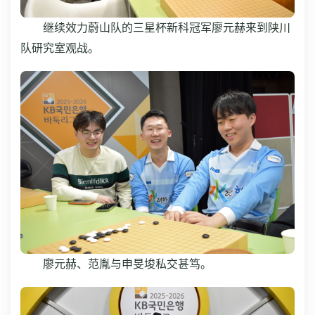
继续效力蔚山队的三星杯新科冠军廖元赫来到陕川
队研究室观战。
廖元赫、范胤与申旻埈私交甚笃。