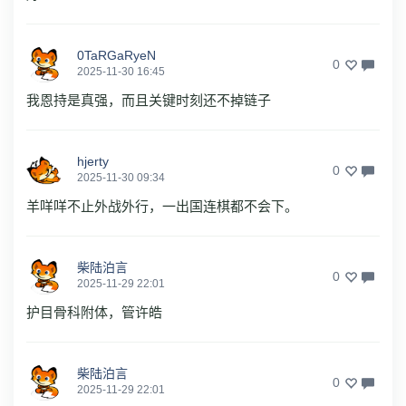
0TaRGaRyeN
0
2025-11-30 16:45
我恩持是真强，而且关键时刻还不掉链子
hjerty
0
2025-11-30 09:34
羊咩咩不止外战外行，一出国连棋都不会下。
柴陆泊言
0
2025-11-29 22:01
护目骨科附体，管许皓
柴陆泊言
0
2025-11-29 22:01