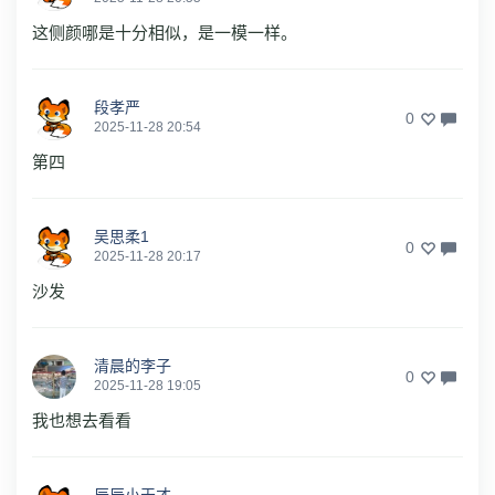
这侧颜哪是十分相似，是一模一样。
段孝严
0
2025-11-28 20:54
第四
吴思柔1
0
2025-11-28 20:17
沙发
清晨的李子
0
2025-11-28 19:05
我也想去看看