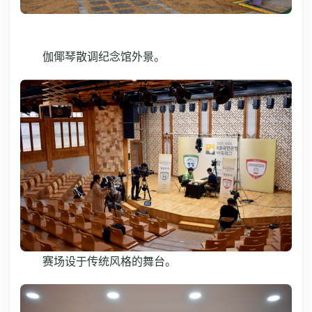
伽倻琴散调纪念馆外景。
赛场设于传统风格的舞台。