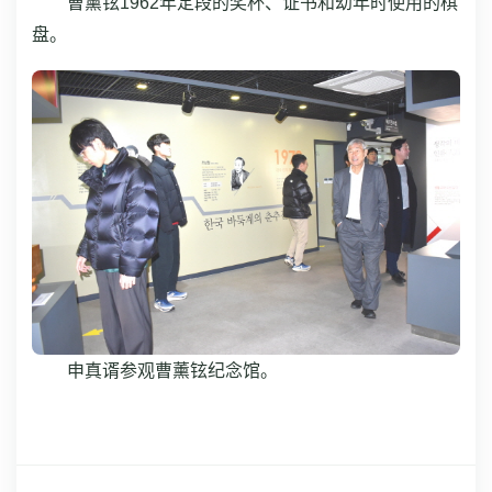
曹薰铉
1962年定段的奖杯、证书和幼年时使用的棋
盘。
申真谞参观曹薰铉纪念馆。