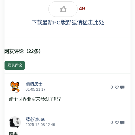
49
下载最新PC版野狐请猛击此处
网友评论（
22
条）
发表评论
幽栖居士
0
01-05 21:17
那个世界亚军来参观了吗？
薛必谦666
0
2025-12-08 12:49
厉害