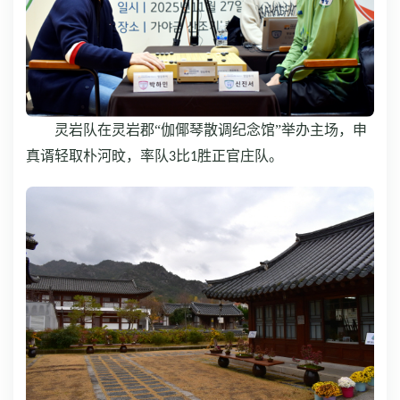
灵岩队在灵岩郡
“伽倻琴散调纪念馆”举办主场，申
真谞轻取朴河旼，率队
比
胜正官庄队。
3
1