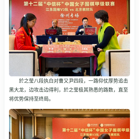
於之莹八段执白对曹又尹四段，一路仰仗厚势追击
黑大龙，边攻击边得利，於之莹极其熟悉的路数，直至
将优势保持至终局。