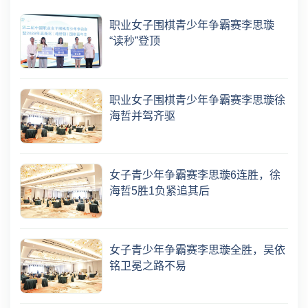
职业女子围棋青少年争霸赛李思璇
“读秒”登顶
职业女子围棋青少年争霸赛李思璇徐
海哲并驾齐驱
女子青少年争霸赛李思璇6连胜，徐
海哲5胜1负紧追其后
女子青少年争霸赛李思璇全胜，吴依
铭卫冕之路不易