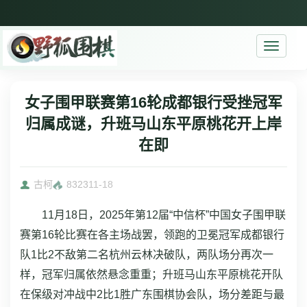
Toggle
navigati
女子围甲联赛第16轮成都银行受挫冠军
归属成谜，升班马山东平原桃花开上岸
在即
古柯
8323
11-18
11月18日，2025年第12届“中信杯”中国女子围甲联
赛第16轮比赛在各主场战罢，领跑的卫冕冠军成都银行
队1比2不敌第二名杭州云林决破队，两队场分再次一
样，冠军归属依然悬念重重；升班马山东平原桃花开队
在保级对冲战中2比1胜广东围棋协会队，场分差距与最