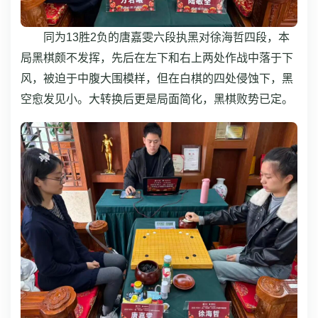
同为13胜2负的唐嘉雯六段执黑对徐海哲四段，本
局黑棋颇不发挥，先后在左下和右上两处作战中落于下
风，被迫于中腹大围模样，但在白棋的四处侵蚀下，黑
空愈发见小。大转换后更是局面简化，黑棋败势已定。