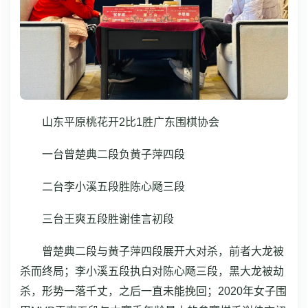
山东平原桃花开2比1胜广东围棋协会
一台曾楚典二段负黄子萍四段
二台李小溪五段胜陈心飏三段
三台王爽五段胜谢佳言初段
曾楚典二段与黄子萍四段展开大对杀，前者大龙被
杀而终局；李小溪五段执白对陈心飏三段，黑大龙被劫
杀，形势一落千丈，之后一直未能挽回；2020年女子围