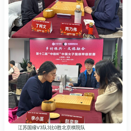
江苏国缘V3队3比0胜北京棋院队