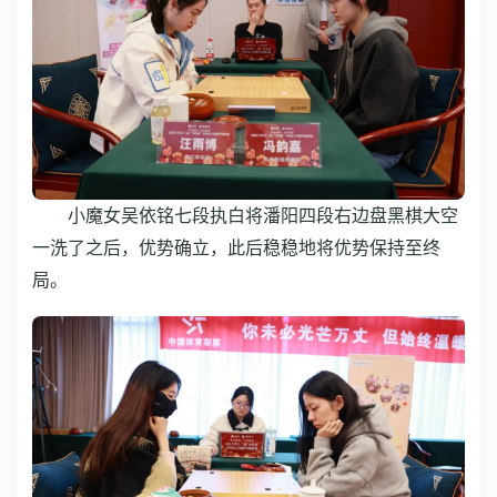
小魔女吴依铭七段执白将潘阳四段右边盘黑棋大空
一洗了之后，优势确立，此后稳稳地将优势保持至终
局。