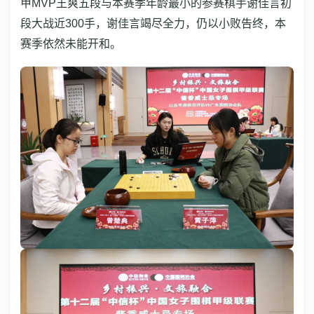
甲MVP王爽五段与本赛季年龄最小的参赛棋手谢佳言初
段大战近300手，谢佳言竭尽全力，仍以小败告终，本
赛季依然未能开和。