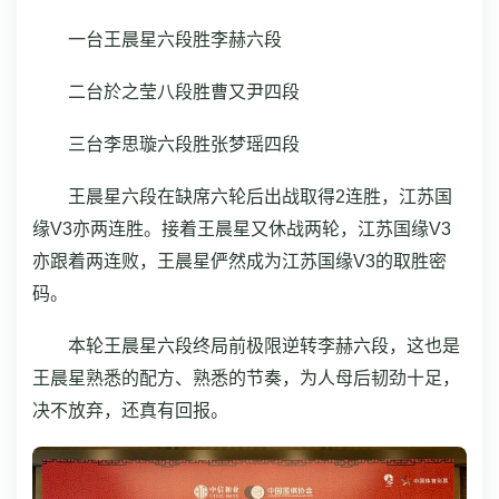
一台王晨星六段胜李赫六段
二台於之莹八段胜曹又尹四段
三台李思璇六段胜张梦瑶四段
王晨星六段在缺席六轮后出战取得2连胜，江苏国
缘V3亦两连胜。接着王晨星又休战两轮，江苏国缘V3
亦跟着两连败，王晨星俨然成为江苏国缘V3的取胜密
码。
本轮王晨星六段终局前极限逆转李赫六段，这也是
王晨星熟悉的配方、熟悉的节奏，为人母后韧劲十足，
决不放弃，还真有回报。