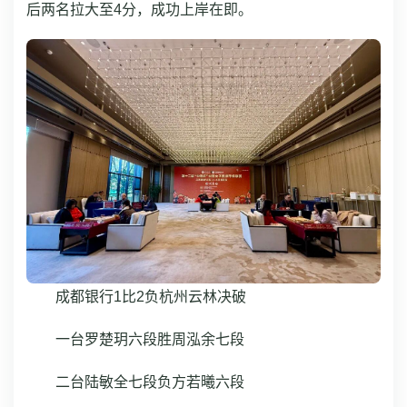
后两名拉大至4分，成功上岸在即。
成都银行1比2负杭州云林决破
一台罗楚玥六段胜周泓余七段
二台陆敏全七段负方若曦六段