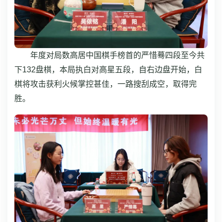
年度对局数高居中国棋手榜首的严惜蓦四段至今共
下132盘棋，本局执白对高星五段，自右边盘开始，白
棋将攻击获利火候掌控甚佳，一路搜刮成空，取得完
胜。