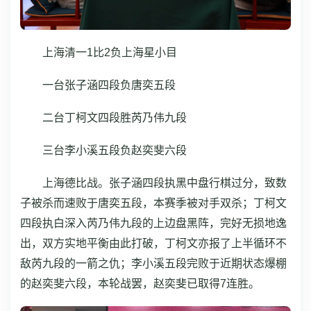
上海清一1比2负上海星小目
一台张子涵四段负唐奕五段
二台丁柯文四段胜芮乃伟九段
三台李小溪五段负赵奕斐六段
上海德比战。张子涵四段执黑中盘行棋过分，致数
子被杀而速败于唐奕五段，本赛季被对手双杀；丁柯文
四段执白深入芮乃伟九段的上边盘黑阵，完好无损地逸
出，双方实地平衡由此打破，丁柯文亦报了上半循环不
敌芮九段的一箭之仇；李小溪五段完败于近期状态爆棚
的赵奕斐六段，本轮战罢，赵奕斐已取得7连胜。