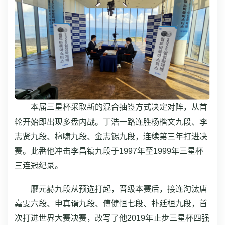
本届三星杯采取新的混合抽签方式决定对阵，从首
轮开始即出现多盘内战。丁浩一路连胜杨楷文九段、李
志贤九段、檀啸九段、金志锡九段，连续第三年打进决
赛。此番他冲击李昌镐九段于1997年至1999年三星杯
三连冠纪录。
廖元赫九段从预选打起，晋级本赛后，接连淘汰唐
嘉雯六段、申真谞九段、傅健恒七段、朴廷桓九段，首
次打进世界大赛决赛，改写了他2019年止步三星杯四强