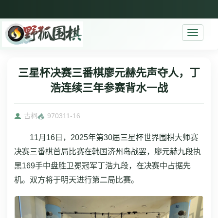
Toggle
navigati
三星杯决赛三番棋廖元赫先声夺人，丁
浩连续三年参赛背水一战
古柯
9703
11-16
11月16日，2025年第30届三星杯世界围棋大师赛
决赛三番棋首局比赛在韩国济州岛战罢，廖元赫九段执
黑169手中盘胜卫冕冠军丁浩九段，在决赛中占据先
机。双方将于明天进行第二局比赛。