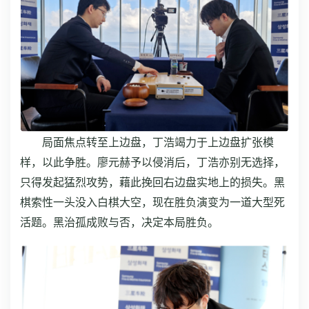
局面焦点转至上边盘，丁浩竭力于上边盘扩张模
样，以此争胜。廖元赫予以侵消后，丁浩亦别无选择，
只得发起猛烈攻势，藉此挽回右边盘实地上的损失。黑
棋索性一头没入白棋大空，现在胜负演变为一道大型死
活题。黑治孤成败与否，决定本局胜负。