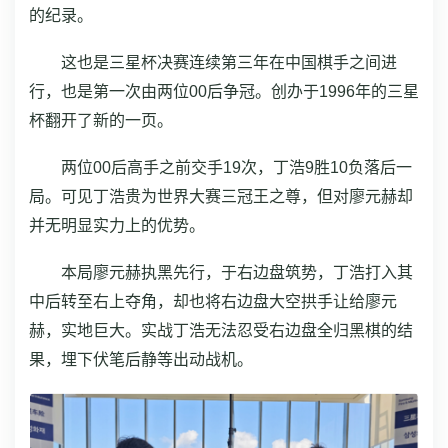
的纪录。
这也是三星杯决赛连续第三年在中国棋手之间进
行，也是第一次由两位00后争冠。创办于1996年的三星
杯翻开了新的一页。
两位00后高手之前交手19次，丁浩9胜10负落后一
局。可见丁浩贵为世界大赛三冠王之尊，但对廖元赫却
并无明显实力上的优势。
本局廖元赫执黑先行，于右边盘筑势，丁浩打入其
中后转至右上夺角，却也将右边盘大空拱手让给廖元
赫，实地巨大。实战丁浩无法忍受右边盘全归黑棋的结
果，埋下伏笔后静等出动战机。