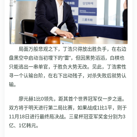
局面万般悲观之下，丁浩只得放出胜负手，在右边
盘黑空中启动当初埋下的“雷”，但因黑势滔滔，白棋也
只能逃出一串单官，于胜负大势无改。见此，丁浩索性
寻一个认输台阶，在右下出动残子，对杀失败后就势认
输。
廖元赫1比0领先，距其首个世界冠军仅一步之遥。
双方将于明天进行第二局比赛，如果战成1比1平，则于
11月18日进行最终局决战。三星杯冠亚军奖金分别为3
亿、1亿韩元。