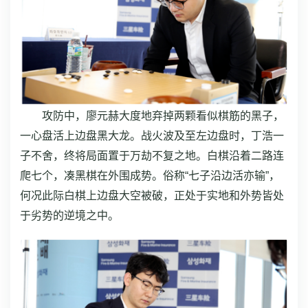
攻防中，廖元赫大度地弃掉两颗看似棋筋的黑子，
一心盘活上边盘黑大龙。战火波及至左边盘时，丁浩一
子不舍，终将局面置于万劫不复之地。白棋沿着二路连
爬七个，凑黑棋在外围成势。俗称“七子沿边活亦输”，
何况此际白棋上边盘大空被破，正处于实地和外势皆处
于劣势的逆境之中。