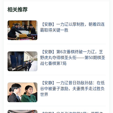
相关推荐
【安静】一力辽以厚制胜，朝着四连
霸取得关键一胜
【安静】第6次番棋终破一力辽，芝
野虎丸夺得棋圣头衔——第50期棋圣
战七番棋第7局
【安静】一力辽昔日劲敌孙喆：在低
谷中被妻子激励，夫妻携手走过胜负
世界