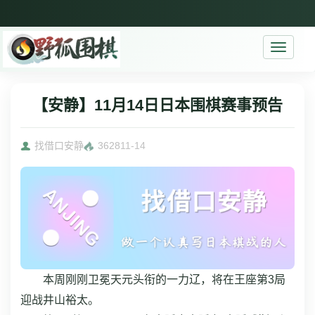
Toggle
navigati
【安静】11月14日日本围棋赛事预告
找借口安静
3628
11-14
本周刚刚卫冕天元头衔的一力辽，将在王座第3局
迎战井山裕太。