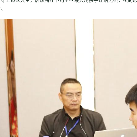
固守上边盘大空，居然将左下角全盘最大场拱手让给黑棋，棋局
输。