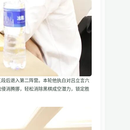
五段后退入第二阵营。本轮他执白对吕立言六
盘侵消腾挪，轻松消除黑棋成空潜力，锁定胜