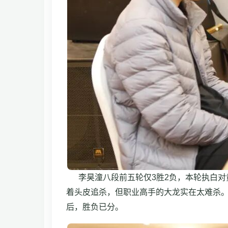
李昊潼八段前五轮仅3胜2负，本轮执白对
着头皮追杀，但职业高手的大龙实在太难杀。
后，胜负已分。