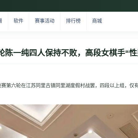
谱
软件
赛事活动
排行榜
商城
轮陈一纯四人保持不败，高段女棋手“性
围棋升段赛第六轮在江苏同里古镇同里湖度假村战罢，四段以上组，