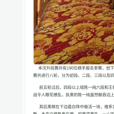
本次升段赛共有190位棋手报名参赛，创下
赛共进行八轮，分为初段、二段、三段以及
前五轮过后，四段以上组陈一纯六段和王舜
战令人眼花缭乱，执黑的陈一纯虽然鲸吞边
其后黑棋在下边盘白阵中做活一块，维系实