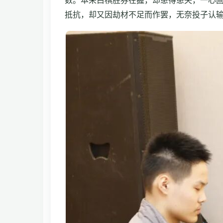
数。本来白棋胜券在握，却患得患失，一心
抵抗，却又因劫材不足而作罢，无奈投子认