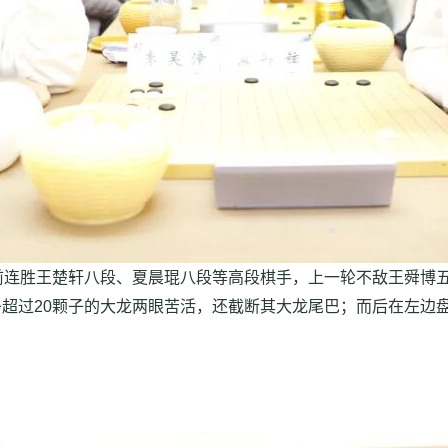
前连胜王楚轩八段、夏晨琨八段等高段棋手，上一轮不敌王舜博
超过20颗子的大龙两眼苦活，还截断其大龙尾巴；而后在左边