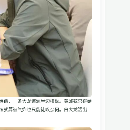
治孤，一条大龙迤逦半边棋盘。黄邱铉只得硬
邱铉就算被气炸也只能徒叹奈何。白大龙活出