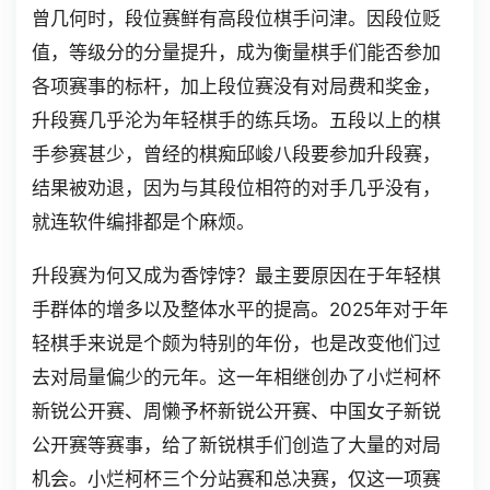
曾几何时，段位赛鲜有高段位棋手问津。因段位贬
值，等级分的分量提升，成为衡量棋手们能否参加
各项赛事的标杆，加上段位赛没有对局费和奖金，
升段赛几乎沦为年轻棋手的练兵场。五段以上的棋
手参赛甚少，曾经的棋痴邱峻八段要参加升段赛，
结果被劝退，因为与其段位相符的对手几乎没有，
就连软件编排都是个麻烦。
升段赛为何又成为香饽饽？最主要原因在于年轻棋
手群体的增多以及整体水平的提高。2025年对于年
轻棋手来说是个颇为特别的年份，也是改变他们过
去对局量偏少的元年。这一年相继创办了小烂柯杯
新锐公开赛、周懒予杯新锐公开赛、中国女子新锐
公开赛等赛事，给了新锐棋手们创造了大量的对局
机会。小烂柯杯三个分站赛和总决赛，仅这一项赛