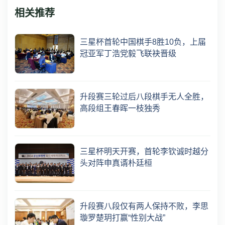
相关推荐
三星杯首轮中国棋手8胜10负，上届
冠亚军丁浩党毅飞联袂晋级
升段赛三轮过后八段棋手无人全胜，
高段组王春晖一枝独秀
三星杯明天开赛，首轮李钦诚时越分
头对阵申真谞朴廷桓
升段赛八段仅有两人保持不败，李思
璇罗楚玥打赢“性别大战”