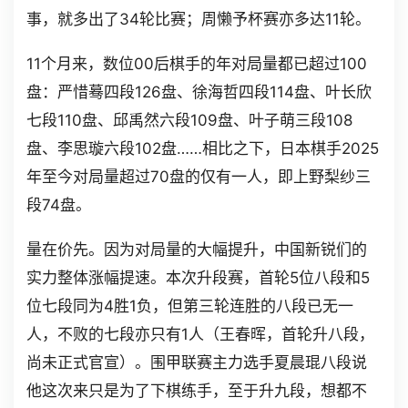
事，就多出了34轮比赛；周懒予杯赛亦多达11轮。
11个月来，数位00后棋手的年对局量都已超过100
盘：严惜蓦四段126盘、徐海哲四段114盘、叶长欣
七段110盘、邱禹然六段109盘、叶子萌三段108
盘、李思璇六段102盘……相比之下，日本棋手2025
年至今对局量超过70盘的仅有一人，即上野梨纱三
段74盘。
量在价先。因为对局量的大幅提升，中国新锐们的
实力整体涨幅提速。本次升段赛，首轮5位八段和5
位七段同为4胜1负，但第三轮连胜的八段已无一
人，不败的七段亦只有1人（王春晖，首轮升八段，
尚未正式官宣）。围甲联赛主力选手夏晨琨八段说
他这次来只是为了下棋练手，至于升九段，想都不