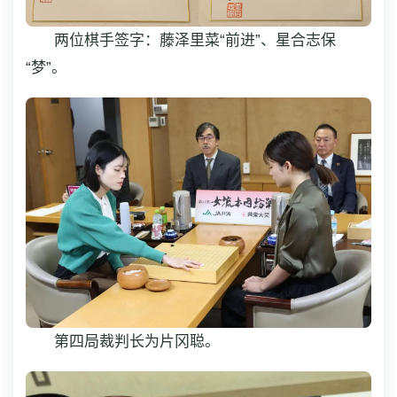
两位棋手签字：藤泽里菜“前进”、星合志保
“梦”。
第四局裁判长为片冈聪。