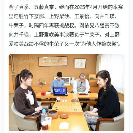
金子真季、五藤真奈，继而在2025年4月开始的本赛
里连胜竹下奈那、上野梨纱、王景怡、向井千瑛、
牛荣子，时隔四年再获挑战权。谢依旻八强赛不敌
向井千瑛，上野爱咲美半决赛负于牛荣子，对上野
爱咲美战绩不俗的牛荣子又一次“为他人作嫁衣裳”。