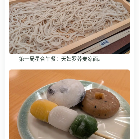
第一局星合午餐：天妇罗荞麦凉面。