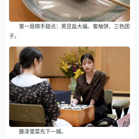
第一局棋手甜点：黑豆盐大福、蜜柚饼、三色团
子。
藤泽里菜先下一城。