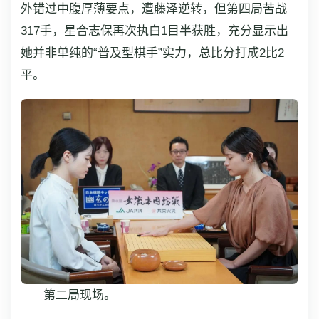
外错过中腹厚薄要点，遭藤泽逆转，但第四局苦战
317手，星合志保再次执白1目半获胜，充分显示出
她并非单纯的“普及型棋手”实力，总比分打成2比2
平。
第二局现场。