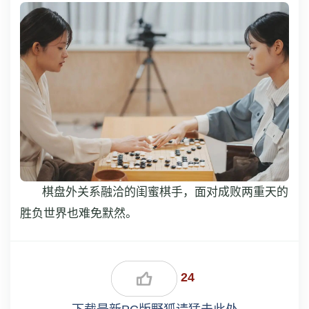
棋盘外关系融洽的闺蜜棋手，面对成败两重天的
胜负世界也难免默然。
24