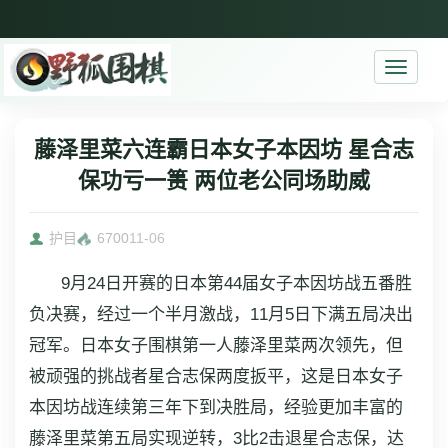
Toggle
navigati
藤泽里菜六连霸日本女子本因坊 星合志
保功亏一篑 两位老公同场助威
护目
6700
11-06
9月24日开赛的日本第44届女子本因坊战五番胜
负决赛，经过一个半月激战，11月5日下满五局决出
冠军。日本女子围棋第一人藤泽里菜两次领先，但
被顽强的挑战者星合志保两度扳平，这是日本女子
本因坊战连续第三年下到决胜局，经验更加丰富的
藤泽里菜第五局实现逆转，3比2击退星合志保，达