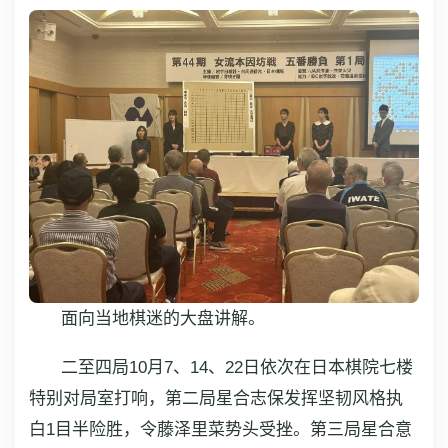
面向当地棋迷的大盘讲解。
二至四局10月7、14、22日依次在日本棋院七楼
特别对局室打响，第二局星合志保发挥坚韧风格执
白1目半险胜，令藤泽里菜势头受挫。第三局星合意