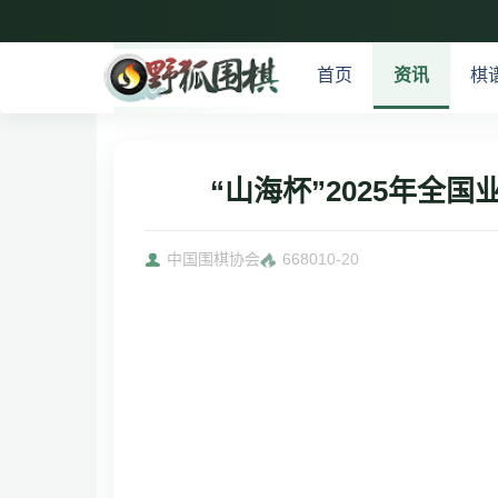
首页
资讯
棋
“山海杯”2025年
中国围棋协会
6680
10-20