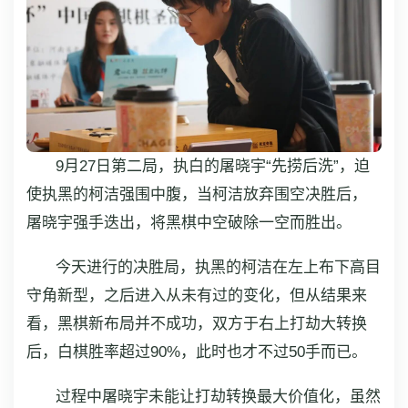
9月27日第二局，执白的屠晓宇“先捞后洗”，迫
使执黑的柯洁强围中腹，当柯洁放弃围空决胜后，
屠晓宇强手迭出，将黑棋中空破除一空而胜出。
今天进行的决胜局，执黑的柯洁在左上布下高目
守角新型，之后进入从未有过的变化，但从结果来
看，黑棋新布局并不成功，双方于右上打劫大转换
后，白棋胜率超过90%，此时也才不过50手而已。
过程中屠晓宇未能让打劫转换最大价值化，虽然