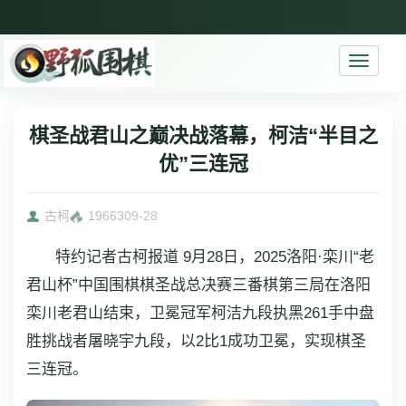
Toggle
navigati
棋圣战君山之巅决战落幕，柯洁“半目之
优”三连冠
古柯
19663
09-28
特约记者古柯报道 9月28日，2025洛阳·栾川“老
君山杯”中国围棋棋圣战总决赛三番棋第三局在洛阳
栾川老君山结束，卫冕冠军柯洁九段执黑261手中盘
胜挑战者屠晓宇九段，以2比1成功卫冕，实现棋圣
三连冠。