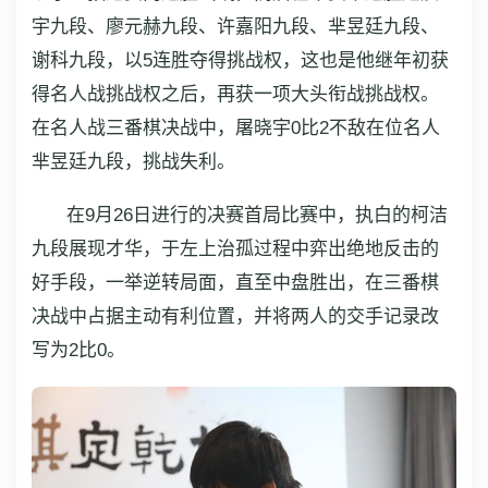
宇九段、廖元赫九段、许嘉阳九段、芈昱廷九段、
谢科九段，以5连胜夺得挑战权，这也是他继年初获
得名人战挑战权之后，再获一项大头衔战挑战权。
在名人战三番棋决战中，屠晓宇0比2不敌在位名人
芈昱廷九段，挑战失利。
在9月26日进行的决赛首局比赛中，执白的柯洁
九段展现才华，于左上治孤过程中弈出绝地反击的
好手段，一举逆转局面，直至中盘胜出，在三番棋
决战中占据主动有利位置，并将两人的交手记录改
写为2比0。