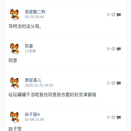
我是酷二狗
0
05-26 20:40
骂柯洁的没父母。
陈蕞
0
11天前
同意
费屁事儿
0
2025-11-25 19:53
坛坛罐罐干活呢我也同意就也要好好京津冀哦
赵子宸A
0
02-08 21:59
赵子贺