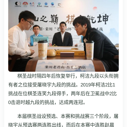
棋圣战时隔四年后恢复举行，柯洁九段以头衔拥
有者之位接受屠晓宇九段的挑战。2019年柯洁2比1
挑战在位棋圣连笑九段得手，两年后在卫冕战中2比
0击退时越九段的挑战，达成两连冠。
本届棋圣战设预选、本赛和挑战赛三个阶段，屠
晓宇从预选赛两连胜出线，而后在本赛中连胜赵晨