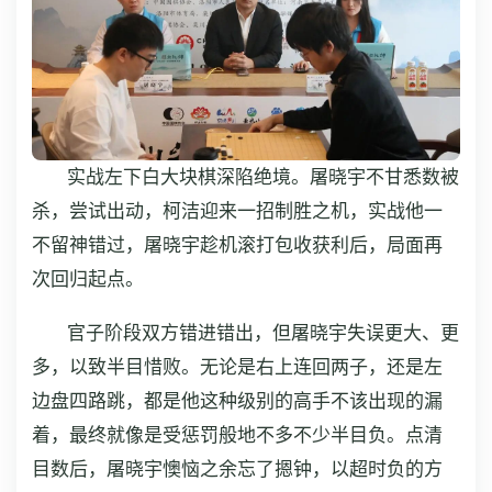
实战左下白大块棋深陷绝境。屠晓宇不甘悉数被
杀，尝试出动，柯洁迎来一招制胜之机，实战他一
不留神错过，屠晓宇趁机滚打包收获利后，局面再
次回归起点。
官子阶段双方错进错出，但屠晓宇失误更大、更
多，以致半目惜败。无论是右上连回两子，还是左
边盘四路跳，都是他这种级别的高手不该出现的漏
着，最终就像是受惩罚般地不多不少半目负。点清
目数后，屠晓宇懊恼之余忘了摁钟，以超时负的方