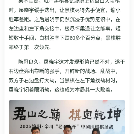
果不其然，就在黑棋尝试威胁上边盘白大块棋
时，屠晓宇缓手迭出，让黑棋尽得先手便宜，缩小
胜率差距。之后屠晓宇仍然沉浸于优势意识中，在
左边盘和左下角交接中，极尽怀柔退让之能事，短
短数十手间，白棋胜率下跌60多个百分点，黑棋胜
率终于第一次领先。
隐忍良久，屠晓宇这才发现形势已然不对，遂于
右边盘亮出靠断的强手，开辟新的战场。乱战中，
双方于右边盘打大劫，当黑棋在左下角找劫材时，
屠晓宇闭着眼消劫，这也成为本局其一大败着。