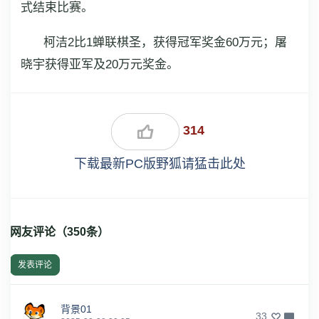
式结束比赛。
柯洁2比1蝉联棋圣，获得冠军奖金60万元；屠
晓宇获得亚军及20万元奖金。
314
下载最新PC版野狐请猛击此处
网友评论（
350
条）
发表评论
背景01
33