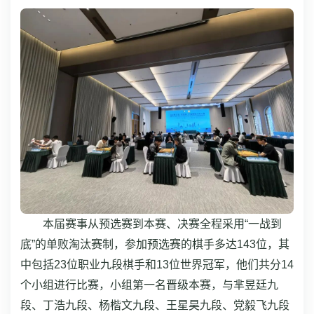
本届赛事从预选赛到本赛、决赛全程采用“一战到
底”的单败淘汰赛制，参加预选赛的棋手多达143位，其
中包括23位职业九段棋手和13位世界冠军，他们共分14
个小组进行比赛，小组第一名晋级本赛，与芈昱廷九
段、丁浩九段、杨楷文九段、王星昊九段、党毅飞九段