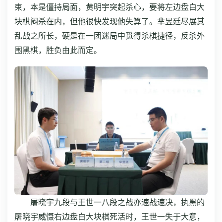
束，本是僵持局面，黄明宇突起杀心，要将左边盘白大
块棋闷杀在内，但他很快发现他失算了。芈昱廷尽展其
乱战之所长，硬是在一团迷局中觅得杀棋捷径，反杀外
围黑棋，胜负由此而定。
屠晓宇九段与王世一八段之战亦速战速决，执黑的
屠晓宇威慑右边盘白大块棋死活时，王世一失于大意，