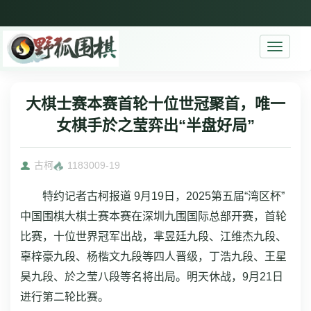
Toggle
navigati
大棋士赛本赛首轮十位世冠聚首，唯一
女棋手於之莹弈出“半盘好局”
古柯
11830
09-19
特约记者古柯报道 9月19日，2025第五届“湾区杯”
中国围棋大棋士赛本赛在深圳九围国际总部开赛，首轮
比赛，十位世界冠军出战，芈昱廷九段、江维杰九段、
辜梓豪九段、杨楷文九段等四人晋级，丁浩九段、王星
昊九段、於之莹八段等名将出局。明天休战，9月21日
进行第二轮比赛。