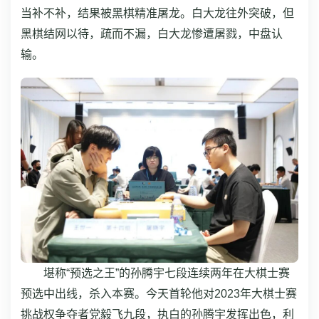
当补不补，结果被黑棋精准屠龙。白大龙往外突破，但
黑棋结网以待，疏而不漏，白大龙惨遭屠戮，中盘认
输。
堪称“预选之王”的孙腾宇七段连续两年在大棋士赛
预选中出线，杀入本赛。今天首轮他对2023年大棋士赛
挑战权争夺者党毅飞九段，执白的孙腾宇发挥出色，利