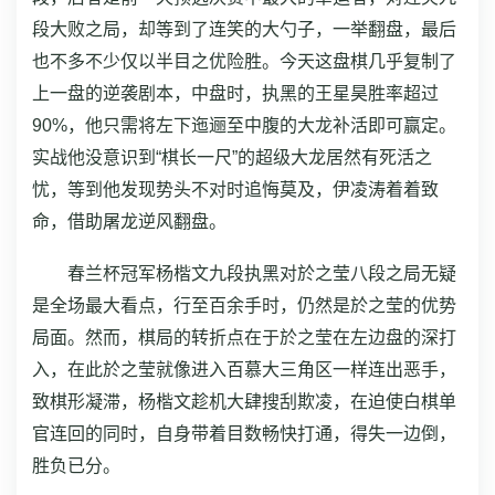
段大败之局，却等到了连笑的大勺子，一举翻盘，最后
也不多不少仅以半目之优险胜。今天这盘棋几乎复制了
上一盘的逆袭剧本，中盘时，执黑的王星昊胜率超过
90%，他只需将左下迤逦至中腹的大龙补活即可赢定。
实战他没意识到“棋长一尺”的超级大龙居然有死活之
忧，等到他发现势头不对时追悔莫及，伊凌涛着着致
命，借助屠龙逆风翻盘。
春兰杯冠军杨楷文九段执黑对於之莹八段之局无疑
是全场最大看点，行至百余手时，仍然是於之莹的优势
局面。然而，棋局的转折点在于於之莹在左边盘的深打
入，在此於之莹就像进入百慕大三角区一样连出恶手，
致棋形凝滞，杨楷文趁机大肆搜刮欺凌，在迫使白棋单
官连回的同时，自身带着目数畅快打通，得失一边倒，
胜负已分。