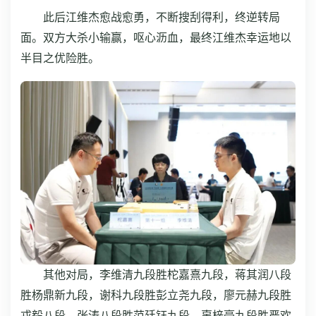
此后江维杰愈战愈勇，不断搜刮得利，终逆转局
面。双方大杀小输赢，呕心沥血，最终江维杰幸运地以
半目之优险胜。
其他对局，李维清九段胜柁嘉熹九段，蒋其润八段
胜杨鼎新九段，谢科九段胜彭立尧九段，廖元赫九段胜
戎毅八段，张涛八段胜范廷钰九段，辜梓豪九段胜严欢