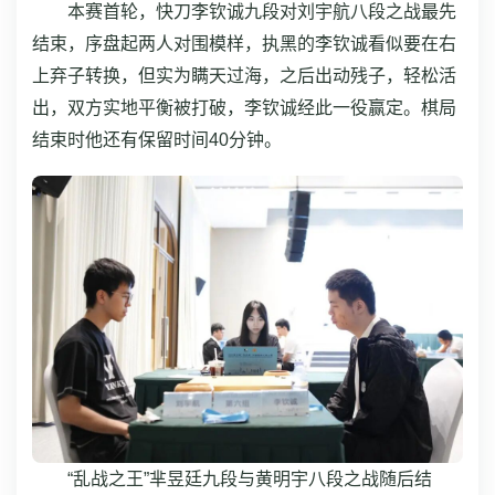
本赛首轮，快刀李钦诚九段对刘宇航八段之战最先
结束，序盘起两人对围模样，执黑的李钦诚看似要在右
上弃子转换，但实为瞒天过海，之后出动残子，轻松活
出，双方实地平衡被打破，李钦诚经此一役赢定。棋局
结束时他还有保留时间40分钟。
“乱战之王”芈昱廷九段与黄明宇八段之战随后结