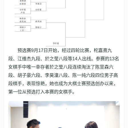
预选赛9月17日开始，经过四轮比赛，柁嘉熹九
段、江维杰九段、於之莹八段等14人出线。参赛的13名
女棋手中唯一幸存者於之莹八段连续淘汰了陈昱森六
段、胡子豪六段、李昊潼八段、陈一纯六段四位男子高
段棋手，表现惊艳，她也成为大棋士赛预选创办以来，
第一位从预选打入本赛的女棋手。