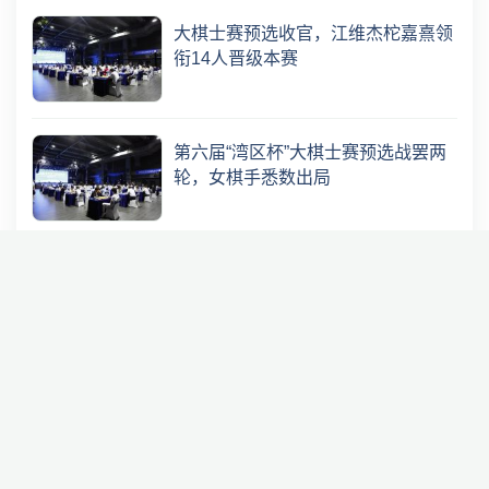
大棋士赛预选收官，江维杰柁嘉熹领
衔14人晋级本赛
第六届“湾区杯”大棋士赛预选战罢两
轮，女棋手悉数出局
天台山杯世界女子围棋团体锦标赛於
之莹两连胜
中韩女子棋界最强5对5第三场於之莹
力挽狂澜，终结对吴侑珍5连败