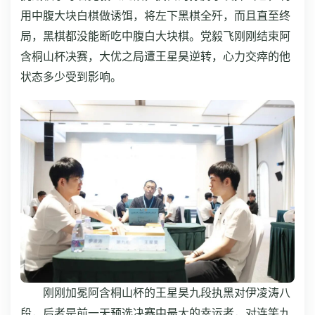
用中腹大块白棋做诱饵，将左下黑棋全歼，而且直至终
局，黑棋都没能断吃中腹白大块棋。党毅飞刚刚结束阿
含桐山杯决赛，大优之局遭王星昊逆转，心力交瘁的他
状态多少受到影响。
刚刚加冕阿含桐山杯的王星昊九段执黑对伊凌涛八
段，后者是前一天预选决赛中最大的幸运者，对连笑九