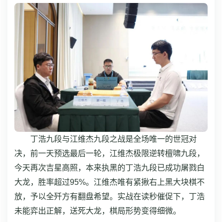
丁浩九段与江维杰九段之战是全场唯一的世冠对
决，前一天预选最后一轮，江维杰极限逆转檀啸九段，
今天再次吉星高照，本来执黑的丁浩九段已成功屠戮白
大龙，胜率超过95%。江维杰唯有紧揪右上黑大块棋不
放，予以全歼方有翻盘希望。实战在读秒催促下，丁浩
未能弈出正解，送死大龙，棋局形势变得细微。