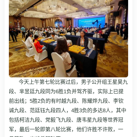
今天上午第七轮比赛过后，男子公开组王星昊九
段、芈昱廷九段同为6胜1负并驾齐驱，实际上已提
前出线；5胜2负的有时越九段、陈耀烨九段、李钦
诚九段、范廷钰九段四人，4胜3负的多达8人，其中
包括柯洁九段、党毅飞九段、唐韦星九段等世界冠
军，最后一轮即第八轮比赛，他们许胜不许败，一