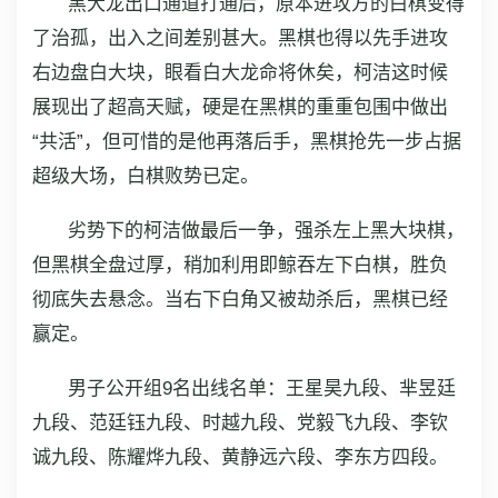
黑大龙出口通道打通后，原本进攻方的白棋变得
了治孤，出入之间差别甚大。黑棋也得以先手进攻
右边盘白大块，眼看白大龙命将休矣，柯洁这时候
展现出了超高天赋，硬是在黑棋的重重包围中做出
“共活”，但可惜的是他再落后手，黑棋抢先一步占据
超级大场，白棋败势已定。
劣势下的柯洁做最后一争，强杀左上黑大块棋，
但黑棋全盘过厚，稍加利用即鲸吞左下白棋，胜负
彻底失去悬念。当右下白角又被劫杀后，黑棋已经
赢定。
男子公开组9名出线名单：王星昊九段、芈昱廷
九段、范廷钰九段、时越九段、党毅飞九段、李钦
诚九段、陈耀烨九段、黄静远六段、李东方四段。