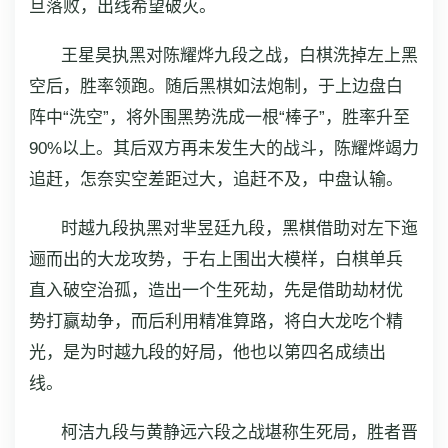
旦落败，出线希望破灭。
王星昊执黑对陈耀烨九段之战，白棋洗掉左上黑
空后，胜率领跑。随后黑棋如法炮制，于上边盘白
阵中“洗空”，将外围黑势洗成一根“棒子”，胜率升至
90%以上。其后双方再未发生大的战斗，陈耀烨竭力
追赶，怎奈实空差距过大，追赶不及，中盘认输。
时越九段执黑对芈昱廷九段，黑棋借助对左下迤
逦而出的大龙攻势，于右上围出大模样，白棋单兵
直入破空治孤，造出一个生死劫，先是借助劫材优
势打赢劫争，而后利用精准算路，将白大龙吃个精
光，是为时越九段的好局，他也以第四名成绩出
线。
柯洁九段与黄静远六段之战堪称生死局，胜者晋