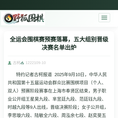
Toggle
navigati
全运会围棋赛预赛落幕，五大组别晋级
决赛名单出炉
古柯
12221
09-10
特约记者古柯报道 2025年9月10日，中华人民
共和国第十五届运动会群众比赛围棋项目（个人、
双人）预赛阶段赛事在上海市奉贤区结束，男子职
业公开组王星昊九段、芈昱廷九段、范廷钰九段、
时越九段等9人出线，晋级决赛阶段；女子公开组，
李思璇六段、陆敏全六段、周泓余七段、赵奕斐五