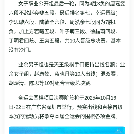
女子职业公开组最后一轮，同为4胜3负的唐嘉雯
六段不敌赵奕斐五段，最后排名第七，幸运晋级；
李思璇六段、陆敏全六段、周泓余七段同为7胜1
负，加上方若曦五段、叶子萌三段、徐晶琦四段、
丁明君四段、王爽五段，共10人晋级总决赛，基本
没有冷门。
业余男子组也是天王级棋手们把持出线名额；业
余女子组，赵康懿、蒋晓丹等10人出线；混双赛，
胡煜清、陈思等10对组合晋级总决赛。
全运会围棋项目决赛阶段将于2025年10月16
日-22日在广东省深圳市举行，预赛出线和直接晋级
本赛的运动员将争夺本届全运会的围棋各项金牌。