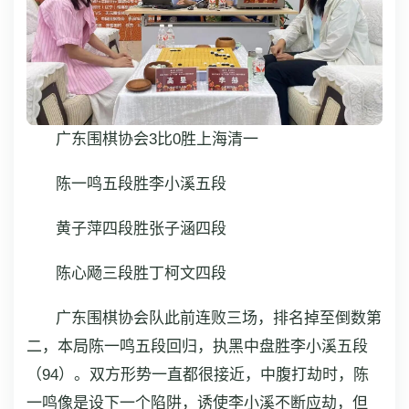
广东围棋协会3比0胜上海清一
陈一鸣五段胜李小溪五段
黄子萍四段胜张子涵四段
陈心飏三段胜丁柯文四段
广东围棋协会队此前连败三场，排名掉至倒数第
二，本局陈一鸣五段回归，执黑中盘胜李小溪五段
（94）。双方形势一直都很接近，中腹打劫时，陈
一鸣像是设下一个陷阱，诱使李小溪不断应劫，但