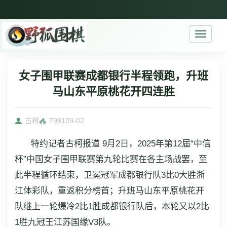
Toggle
navigati
女子围甲联赛成都银行半程领跑，升班
马山东平原桃花开四连胜
古柯
7981
09-02
特约记者古柯报道 9月2日，2025年第12届“中信
杯”中国女子围甲联赛第九轮比赛在各主场战罢，至
此半程循环结束，卫冕冠军成都银行队3比0大胜浙
江体彩队，重返积分榜首；升班马山东平原桃花开
队继上一轮爆冷2比1胜成都银行队后，本轮又以2比
1胜九冠王江苏国缘V3队。