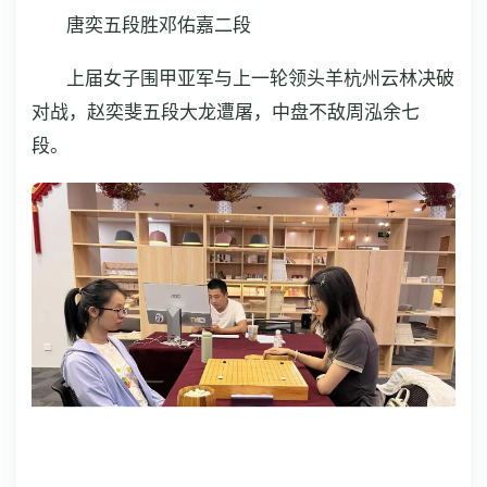
唐奕五段胜邓佑嘉二段
上届女子围甲亚军与上一轮领头羊杭州云林决破
对战，赵奕斐五段大龙遭屠，中盘不敌周泓余七
段。