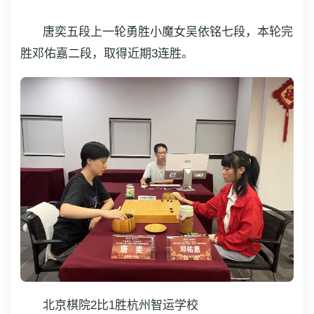
唐奕五段上一轮勇胜小魔女吴依铭七段，本轮完
胜邓佑嘉二段，取得近期3连胜。
北京棋院2比1胜杭州智运学校