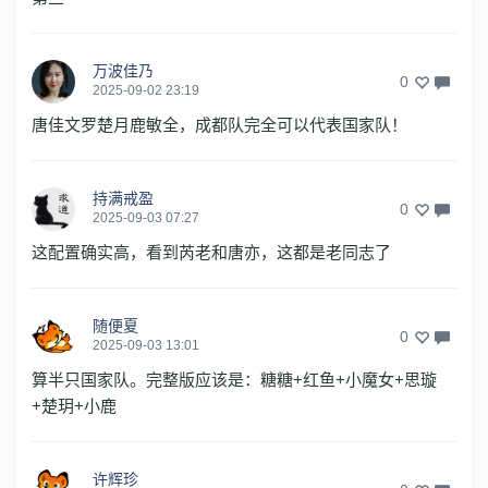
万波佳乃
0
2025-09-02 23:19
唐佳文罗楚月鹿敏全，成都队完全可以代表国家队！
持满戒盈
0
2025-09-03 07:27
这配置确实高，看到芮老和唐亦，这都是老同志了
随便夏
0
2025-09-03 13:01
算半只国家队。完整版应该是：糖糖+红鱼+小魔女+思璇
+楚玥+小鹿
许辉珍