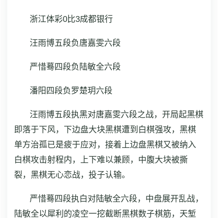
浙江体彩0比3成都银行
汪雨博五段负唐嘉雯六段
严惜蓦四段负陆敏全六段
潘阳四段负罗楚玥六段
汪雨博五段执黑对唐嘉雯六段之战，开局起黑棋
即落于下风，下边盘大块黑棋遭到白棋强攻，黑棋
单方治孤已是疲于应对，接着上边盘黑棋又被纳入
白棋攻击射程内，上下难以兼顾，中腹大块被撕
裂，黑棋无心恋战，投子认输。
严惜蓦四段执白对陆敏全六段，中盘展开乱战，
陆敏全以犀利的凌空一挖截断黑棋数子棋筋，天堑