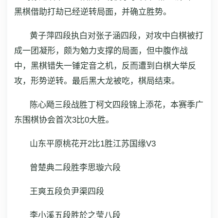
黑棋借助打劫已经逆转局面，并确立胜势。
黄子萍四段执白对张子涵四段，对攻中白棋被打
成一团凝形，颇为勉力支撑的局面，但中腹作战
中，黑棋错失一锤定音之机，反而遭到白棋大举反
攻，形势逆转。最后黑大龙被吃，棋局结束。
陈心飏三段战胜丁柯文四段锦上添花，本赛季广
东围棋协会首次3比0大胜。
山东平原桃花开2比1胜江苏国缘V3
曾楚典二段胜李思璇六段
王爽五段负尹渠四段
李小溪五段胜於之莹八段