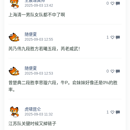
王宸瑄真帅
0
2025-09-03 13:42
上海清一男队女队都不中了啊
随便夏
1
2025-09-03 12:55
芮乃伟九段胜方若曦五段，芮老威武！
随便夏
0
2025-09-03 12:53
曾楚典二段胜李思璇六段，牛P。俞妹妹好像还是0%的胜
率。
虎啸昆仑
1
2025-09-03 11:32
江苏队关键时候又掉链子