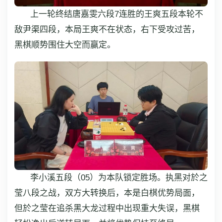
上一轮终结唐嘉雯六段7连胜的王爽五段本轮不
敌尹渠四段，本局王爽不在状态，右下受攻过苦，
黑棋顺势围住大空而赢定。
李小溪五段（05）为本队锁定胜场。执黑对於之
莹八段之战，双方大转换后，本是白棋优势局面，
但於之莹在追杀黑大龙过程中出现重大失误，黑棋