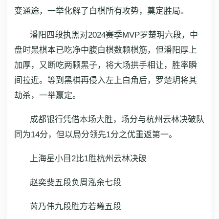
变通途，一举化解了白棋所有攻势，奠定胜局。
潘阳四段执黑对2024赛季MVP罗楚玥六段，中
盘时黑棋本已吃净中腹白棋数颗棋筋，但潘阳厚上
加厚，又断吃两颗黑子，将大场拱手相让，胜率瞬
间拉近。等到黑棋再侵入左上白角后，罗楚玥将其
劫杀，一举赢定。
成都银行凭借本场大胜，场分与杭州云林决破队
同为14分，但以局分领先1分之优重返第一。
上海星小目2比1胜杭州云林决破
赵奕斐五段负周泓余七段
芮乃伟九段胜方若曦五段