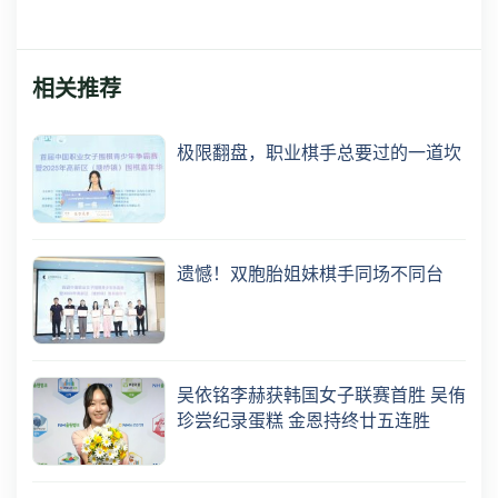
相关推荐
极限翻盘，职业棋手总要过的一道坎
遗憾！双胞胎姐妹棋手同场不同台
吴依铭李赫获韩国女子联赛首胜 吴侑
珍尝纪录蛋糕 金恩持终廿五连胜