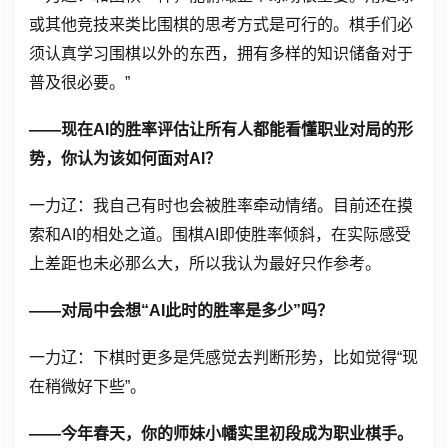
或其他竞技来类比围棋的思考方式是可行的。棋手们必
须认真学习围棋以外的东西，拥有多样的知识储备对于
普及很必要。”
——现在AI的胜率评估让所有人都能看懂职业对局的形
势，你认为该如何面对AI？
一力辽：我自己有时也会被胜率牵动情绪。目前还在摸
索和AI的相处之道。围棋AI即使胜率倾斜，在实际感受
上差距也未必那么大，所以我认为最好只作参考。
——对局中会想“AI此时的胜率是多少”吗？
一力辽：下棋时更多是凭感觉去判断形势，比如觉得“
现
在稍微好下些
”。
——今年春天，你的师妹小幡实里初段成为职业棋手。