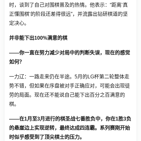
时，谈到了自己对围棋普及的热情。他表示：“距离‘真
正懂围棋’的阶段还差得很远”，并流露出钻研棋道的坚
定决心。
并非能下出100%满意的棋
——你一直在努力减少对局中的判断失误，现在的感觉
如何？
一力辽：一路走来仍在半途。5月的LG杯第二轮整体走
势不错，但如果在序盘被对手正确应对，可能会出现徒
劳的局面。现在还不能说自己能下出百分之百满意的
棋。
——在1月至3月进行的棋圣战七番胜负中，你在1胜3负
的悬崖边上实现逆转，最终达成四连霸。系列赛刚开始
时似乎感受到了顶尖棋士的压力。