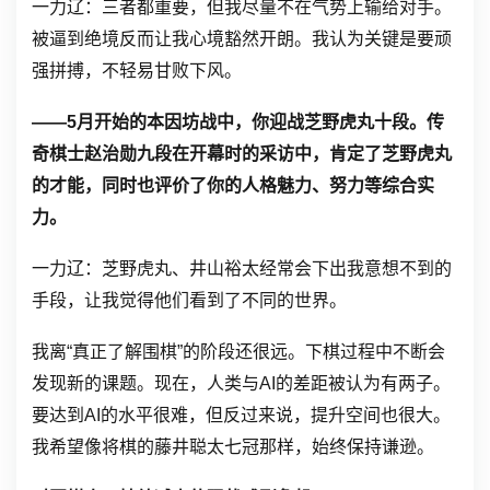
一力辽：三者都重要，但我尽量不在气势上输给对手。
被逼到绝境反而让我心境豁然开朗。我认为关键是要顽
强拼搏，不轻易甘败下风。
——5月开始的本因坊战中，你迎战芝野虎丸十段。传
奇棋士赵治勋九段在开幕时的采访中，肯定了芝野虎丸
的才能，同时也评价了你的人格魅力、努力等综合实
力。
一力辽：芝野虎丸、井山裕太经常会下出我意想不到的
手段，让我觉得他们看到了不同的世界。
我离“
真正了解围棋
”的阶段还很远。下棋过程中不断会
发现新的课题。现在，人类与AI的差距被认为有两子。
要达到AI的水平很难，但反过来说，提升空间也很大。
我希望像将棋的藤井聪太七冠那样，始终保持谦逊。