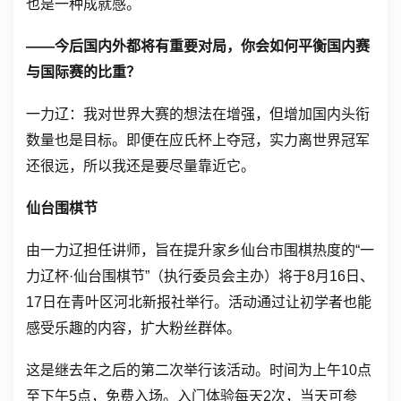
也是一种成就感。
——今后国内外都将有重要对局，你会如何平衡国内赛
与国际赛的比重？
一力辽：我对世界大赛的想法在增强，但增加国内头衔
数量也是目标。即便在应氏杯上夺冠，实力离世界冠军
还很远，所以我还是要尽量靠近它。
仙台围棋节
由一力辽担任讲师，旨在提升家乡仙台市围棋热度的“一
力辽杯·仙台围棋节”（执行委员会主办）将于8月16日、
17日在青叶区河北新报社举行。活动通过让初学者也能
感受乐趣的内容，扩大粉丝群体。
这是继去年之后的第二次举行该活动。时间为上午10点
至下午5点，免费入场。入门体验每天2次，当天可参