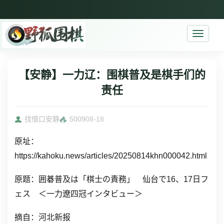
Toggle
navigati
【安静】一力辽：围棋普及是棋手们的
责任
找借口安静
5009
08-18
原址：
https://kahoku.news/articles/20250814khn000042.html
原题：
囲碁普及は「棋士の責務」 仙台で16、17日フ
ェス ＜一力遼四冠インタビュー＞
摘自：河北新报