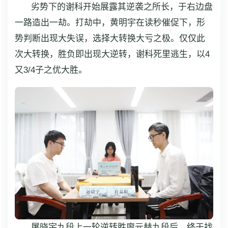
劣势下的谢科开始展露其逆袭之所长，于右边盘
一路造出一劫。打劫中，黄明宇在读秒催促下，形
势判断出现大失误，选择大转换大亏之极。仅仅此
次大转换，胜负即出现大逆转，谢科死里逃生，以4
又3/4子之优大胜。
屠晓宇九段上一轮逆转胜廖元赫九段后，终于找