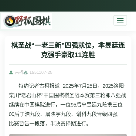
Toggle
navigati
棋圣战“一老三新”四强就位，芈昱廷连
克强手豪取11连胜
古柯
15511
07-25
特约记者古柯报道 2025年7月25日，2025洛阳·
栾川“老君山杯”中国围棋棋圣战本赛第三轮即八强战
继续在中国棋院进行，一位95后芈昱廷九段携三位
00后丁浩九段、屠晓宇九段、谢科九段晋级四强。
比赛暂告一段落，半决赛择期进行。