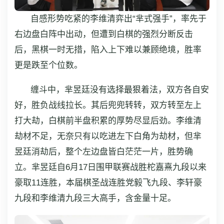
自感形势吃紧的李维清弈出“芈式强手”，率先于
右边盘白阵中出动，但遭到白棋的强烈分断反击
后，黑棋一时无措，陷入上下难以兼顾绝境，胜率
更是跌至个位数。
缠斗中，芈昱廷没有选择最狠着法，双方各自安
好，胜负战线拉长。其后兜兜转转，双方转至左上
打大劫，白棋前半盘积累的厚势尽显后劲。李维清
劫材不足，无奈只有以吃进左下白角为劫材，但芈
昱廷消劫后，整个左边盘皆白茫茫一片，胜势确
立。芈昱廷自6月17日围甲联赛战胜柁嘉熹九段以来
豪取11连胜，本届棋圣战连胜党毅飞九段、李轩豪
九段和李维清九段三大高手，含金量十足。