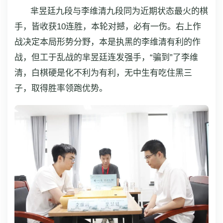
芈昱廷九段与李维清九段同为近期状态最火的棋
手，皆收获10连胜，本轮对撼，必有一伤。右上作
战决定本局形势分野，本是执黑的李维清有利的作
战，但工于乱战的芈昱廷连发强手，“骗到”了李维
清，白棋硬是化不利为有利，无中生有吃住黑三
子，取得胜率领跑优势。