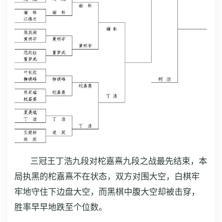
三冠王丁浩九段对柁嘉熹九段之战最先结束，本
局执黑的柁嘉熹不在状态，双方对围大空，白棋牢
牢地守住下边盘大空，而黑棋中腹大空却被击穿，
胜率早早地跌至个位数。