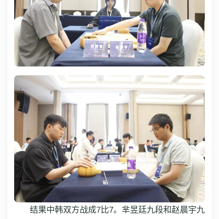
结果中韩双方战成7比7。芈昱廷九段和赵晨宇九