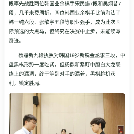
段率先战胜两位韩国业余棋手宋民爀7段和吴炯昔7
段，几乎未费周折，两位韩国业余棋手此前淘汰了
韩一纯六段、张歆宇五段等职业强手，成为此次国
际预选的大黑马，但终究在决赛中止步，未能续写
奇迹。
杨鼎新九段执黑对韩国19岁新锐金丞求三段，中
盘黑棋形势一度吃紧，但杨鼎新紧盯中腹白大龙联
络上的漏洞，终于等到对手的漏着，黑棋趁机获
利，锁定胜局。