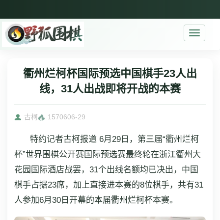
Toggle
navigati
衢州烂柯杯国际预选中国棋手23人出
线，31人出战即将开战的本赛
古柯
15706
06-29
特约记者古柯报道 6月29日，第三届“衢州烂柯
杯”世界围棋公开赛国际预选赛最终轮在浙江衢州大
花园国际酒店战罢，31个出线名额均已决出，中国
棋手占据23席，加上直接进本赛的8位棋手，共有31
人参加6月30日开幕的本届衢州烂柯杯本赛。