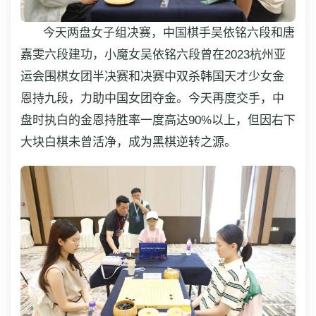
今天两盘女子组决赛，中国棋手吴依铭六段和唐
嘉雯六段建功，小魔女吴依铭六段曾在2023杭州亚
运会围棋女团半决赛和决赛中双杀韩国天才少女金
恩持九段，力助中国女团夺金。今天再度交手，中
盘时执白的金恩持胜率一度高达90%以上，但因右下
大块白棋未曾活净，成为黑棋逆转之源。