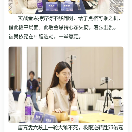
实战金恩持弈得不够简明，给了黑棋可乘之机，
借此扳平局面。此后金恩持心态失衡，着法混乱，
被吴依铭在中腹造劫，一举赢定。
唐嘉雯六段上一轮大难不死，极限逆转胜邓佑嘉