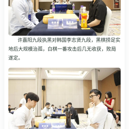
许嘉阳九段执黑对韩国李志贤九段，黑棋捞足实
地后大规模治孤，白棋一番攻击后几无收获，败局
遂定。