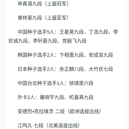
申真谞九段（上届冠军）
辜梓豪九段（上届亚军）
中国种子选手5人：王星昊九段、丁浩九段、李
钦诚九段、李轩豪九段、党毅飞九段
韩国种子选手2人：卞相壹九段、安成浚九段
日本种子选手2人：余正麒八段、大竹优七段
中国台北种子选手1人：徐靖恩六段
外卡2人：屠晓宇九段、柁嘉熹九段
安德烈▪克拉维茨 二段（欧洲选拔出线）
江鸣久 七段（北美选拔出线）