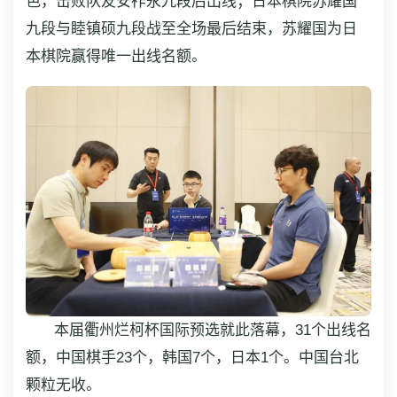
色，击败队友安祚永九段后出线；日本棋院苏耀国
九段与睦镇硕九段战至全场最后结束，苏耀国为日
本棋院赢得唯一出线名额。
本届衢州烂柯杯国际预选就此落幕，31个出线名
额，中国棋手23个，韩国7个，日本1个。中国台北
颗粒无收。