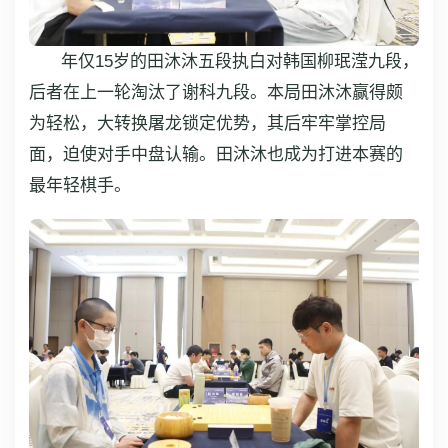
年仅15岁的田沐沐五段执白对韩国柳珉滢九段，
后者在上一轮淘汰了谢科九段。本局田沐沐赢得颇
为轻松，大转换屠龙锁定优势，其后牢牢掌控局
面，迫使对手中盘认输。田沐沐也成为打进本赛的
最年轻棋手。