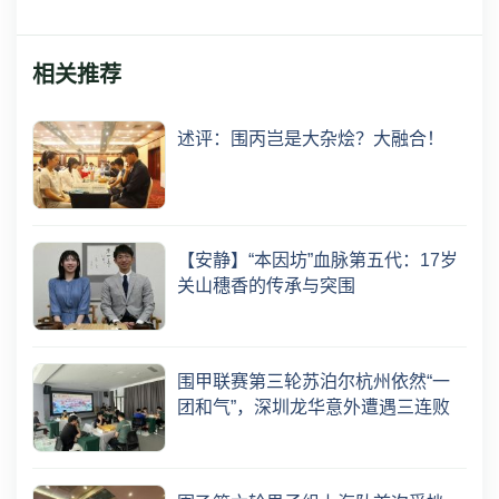
相关推荐
述评：围丙岂是大杂烩？大融合！
【安静】“本因坊”血脉第五代：17岁
关山穗香的传承与突围
围甲联赛第三轮苏泊尔杭州依然“一
团和气”，深圳龙华意外遭遇三连败