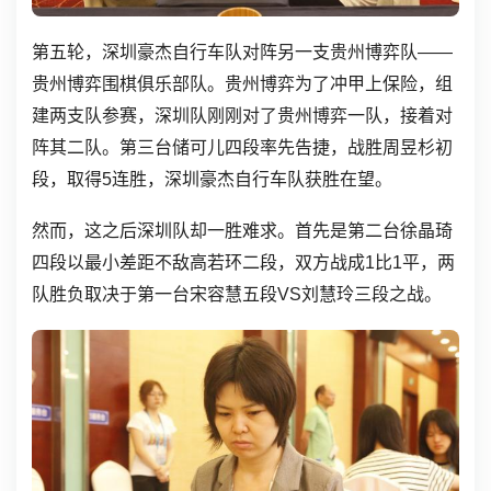
第五轮，深圳豪杰自行车队对阵另一支贵州博弈队——
贵州博弈围棋俱乐部队。贵州博弈为了冲甲上保险，组
建两支队参赛，深圳队刚刚对了贵州博弈一队，接着对
阵其二队。第三台储可儿四段率先告捷，战胜周昱杉初
段，取得5连胜，深圳豪杰自行车队获胜在望。
然而，这之后深圳队却一胜难求。首先是第二台徐晶琦
四段以最小差距不敌高若环二段，双方战成1比1平，两
队胜负取决于第一台宋容慧五段VS刘慧玲三段之战。