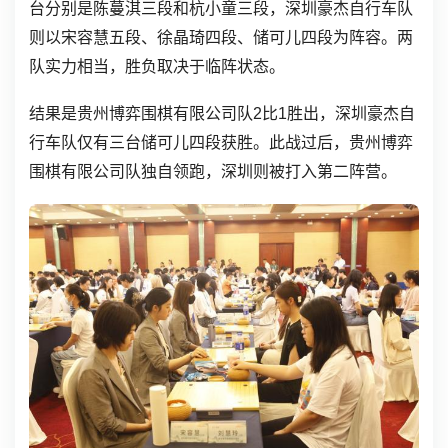
台分别是陈蔓淇三段和杭小童三段，深圳豪杰自行车队
则以宋容慧五段、徐晶琦四段、储可儿四段为阵容。两
队实力相当，胜负取决于临阵状态。
结果是贵州博弈围棋有限公司队2比1胜出，深圳豪杰自
行车队仅有三台储可儿四段获胜。此战过后，贵州博弈
围棋有限公司队独自领跑，深圳则被打入第二阵营。