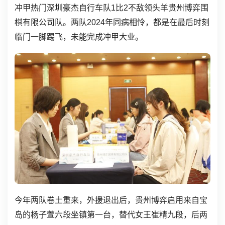
冲甲热门深圳豪杰自行车队1比2不敌领头羊贵州博弈围
棋有限公司队。两队2024年同病相怜，都是在最后时刻
临门一脚踢飞，未能完成冲甲大业。
今年两队卷土重来，外援退出后，贵州博弈启用来自宝
岛的杨子萱六段坐镇第一台，替代女王崔精九段，后两