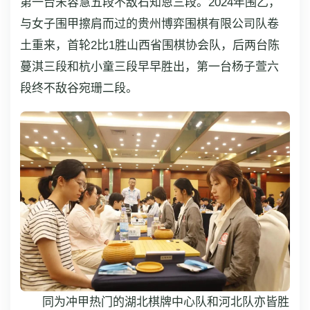
第一台宋容慧五段不敌石知恩三段。2024年围乙，
与女子围甲擦肩而过的贵州博弈围棋有限公司队卷
土重来，首轮2比1胜山西省围棋协会队，后两台陈
蔓淇三段和杭小童三段早早胜出，第一台杨子萱六
段终不敌谷宛珊二段。
同为冲甲热门的湖北棋牌中心队和河北队亦皆胜