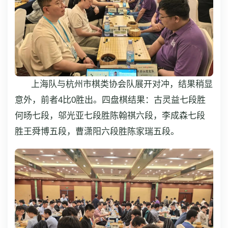
上海队与杭州市棋类协会队展开对冲，结果稍显
意外，前者4比0胜出。四盘棋结果：古灵益七段胜
何旸七段，邬光亚七段胜陈翰祺六段，李成森七段
胜王舜博五段，曹潇阳六段胜陈家瑞五段。