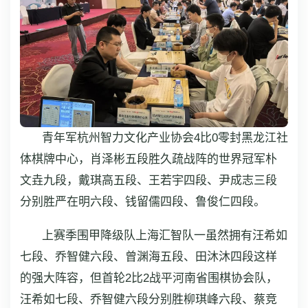
青年军杭州智力文化产业协会4比0零封黑龙江社
体棋牌中心，肖泽彬五段胜久疏战阵的世界冠军朴
文垚九段，戴琪高五段、王若宇四段、尹成志三段
分别胜严在明六段、钱留儒四段、鲁俊仁四段。
上赛季围甲降级队上海汇智队一虽然拥有汪希如
七段、乔智健六段、曾渊海五段、田沐沐四段这样
的强大阵容，但首轮2比2战平河南省围棋协会队，
汪希如七段、乔智健六段分别胜柳琪峰六段、蔡竞