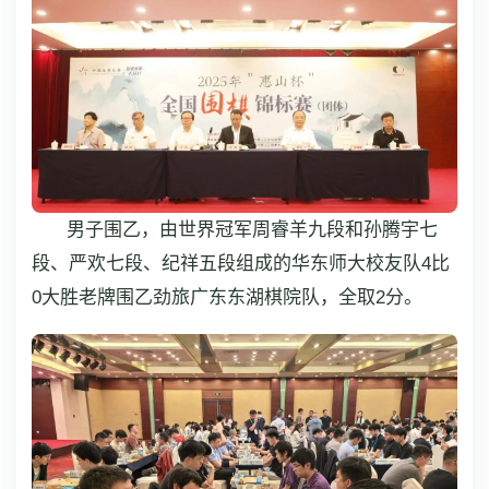
男子围乙，由世界冠军周睿羊九段和孙腾宇七
段、严欢七段、纪祥五段组成的华东师大校友队4比
0大胜老牌围乙劲旅广东东湖棋院队，全取2分。