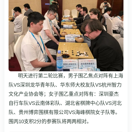
明天进行第二轮比赛，男子围乙焦点对阵有上海
队VS深圳龙华青年队、华东师大校友队VS杭州智力
文化产业协会等；女子围乙重点对阵有：深圳豪杰
自行车队VS云南体彩队、湖北省棋牌中心队VS河北
队、贵州博弈围棋有限公司VS海峰棋院女子队等。
围丙10支积2分的参赛队将两两相对。