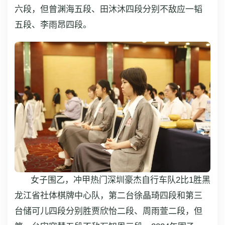
六段，但曾渊海五段、田沐沐四段分别不敌应一韬
五段、李雨昂四段。
女子围乙，冲甲热门深圳豪杰自行车队2比1胜黑
龙江省社体棋牌中心队，第二台徐晶琦四段和第三
台储可儿四段分别胜贾欣怡二段、周雨萱二段，但