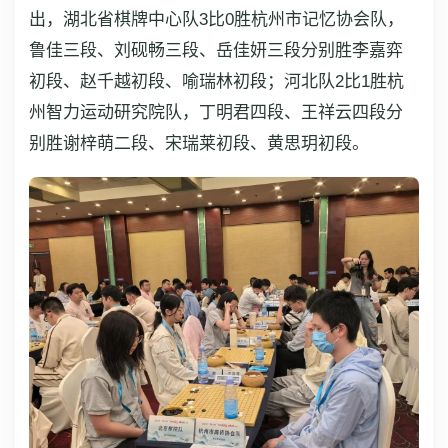
出，湖北省棋牌中心队3比0胜杭州市记忆协会队，
鲁佳三段、刘砚畅三段、岳佳妍三段分别胜李嘉弈
初段、赵千越初段、喻瑞林初段；河北队2比1胜杭
州智力运动研究院队，丁明君四段、王祥云四段分
别胜谢梓萌二段、宋瑞莱初段、黄思玥初段。