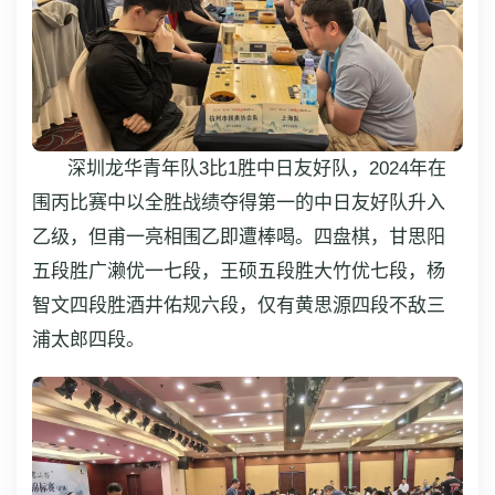
深圳龙华青年队3比1胜中日友好队，2024年在
围丙比赛中以全胜战绩夺得第一的中日友好队升入
乙级，但甫一亮相围乙即遭棒喝。四盘棋，甘思阳
五段胜广濑优一七段，王硕五段胜大竹优七段，杨
智文四段胜酒井佑规六段，仅有黄思源四段不敌三
浦太郎四段。