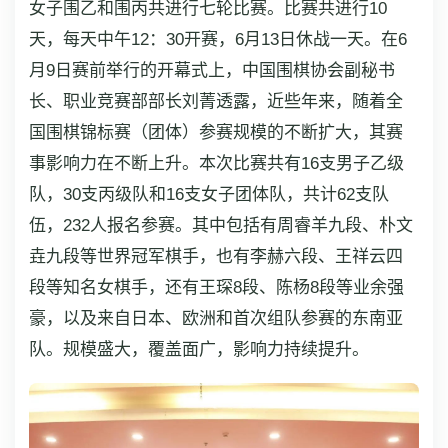
女子围乙和围丙共进行七轮比赛。比赛共进行10
天，每天中午12：30开赛，6月13日休战一天。在6
月9日赛前举行的开幕式上，中国围棋协会副秘书
长、职业竞赛部部长刘菁透露，近些年来，随着全
国围棋锦标赛（团体）参赛规模的不断扩大，其赛
事影响力在不断上升。本次比赛共有16支男子乙级
队，30支丙级队和16支女子团体队，共计62支队
伍，232人报名参赛。其中包括有周睿羊九段、朴文
垚九段等世界冠军棋手，也有李赫六段、王祥云四
段等知名女棋手，还有王琛8段、陈杨8段等业余强
豪，以及来自日本、欧洲和首次组队参赛的东南亚
队。规模盛大，覆盖面广，影响力持续提升。