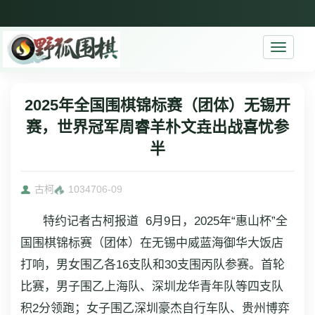
Toggle
navigati
2025年全国围棋锦标赛（团体）无锡开
赛，世界冠军周睿羊朴文垚出战喜忧参
半
古柯
10347
06-09
特约记者古柯报道 6月9日，2025年“惠山杯”全
国围棋锦标赛（团体）在无锡中威蓝海御华大饭店
打响，男女围乙各16支队和30支围丙队参赛。首轮
比赛，男子围乙上海队、深圳龙华青年队等四支队
积2分领跑；女子围乙深圳豪杰自行车队、贵州博弈