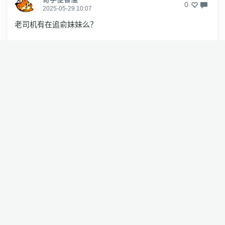
0
2025-05-29 10:07
老司机有在追俞妹妹么？
siesd
2
2025-05-29 09:40
公说公有理，婆说婆有理的事，没有王婆卖瓜的必要
镝声没
0
2025-05-29 13:30
嗯，你也没有凡事都得杠一下的必要！
鸣镝1
0
2025-05-29 20:59
就是，他是杠精。