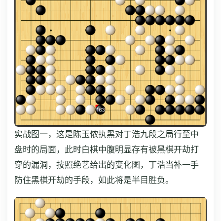
实战图一，这是陈玉侬执黑对丁浩九段之局行至中
盘时的局面，此时白棋中腹明显存有被黑棋开劫打
穿的漏洞，按照绝艺给出的变化图，丁浩当补一手
防住黑棋开劫的手段，如此将是半目胜负。