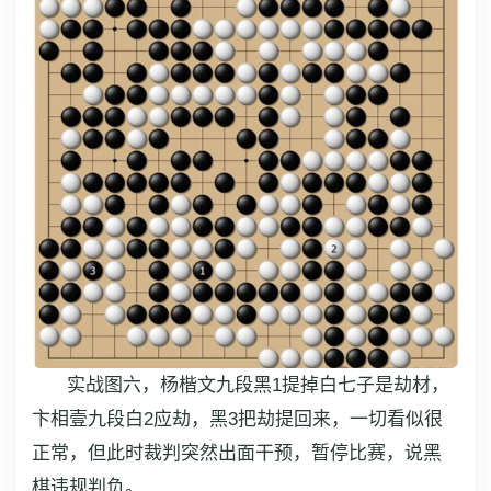
实战图六，杨楷文九段黑1提掉白七子是劫材，
卞相壹九段白2应劫，黑3把劫提回来，一切看似很
正常，但此时裁判突然出面干预，暂停比赛，说黑
棋违规判负。