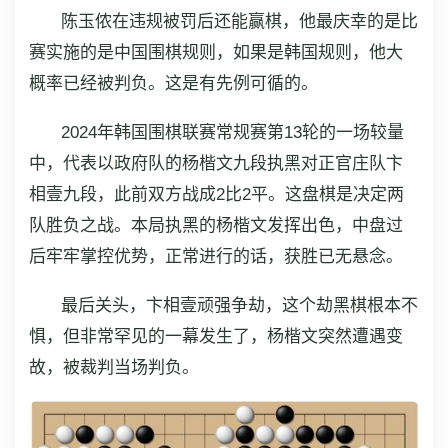
陈玉侬在违规被罚后还能赢棋，他最庆幸的是比
赛实施的是中国围棋规则，如果是韩国规则，他大
概率已经被判负。这是有先例可循的。
2024年韩国围棋联赛常规赛第13轮的一场较量
中，代表以政府队的杨楷文九段执黑对正官庄队卞
相壹九段，此前双方战成2比2平。这盘棋是决定两
队胜负之战。本局执黑的杨楷文发挥出色，中盘过
后牢牢掌控优势，正常进行的话，获胜已无悬念。
最后关头，卞相壹顽强争劫，这个劫黑棋根本不
惧，但非常罕见的一幕发生了，杨楷文突然遭遇变
故，被裁判当场判负。