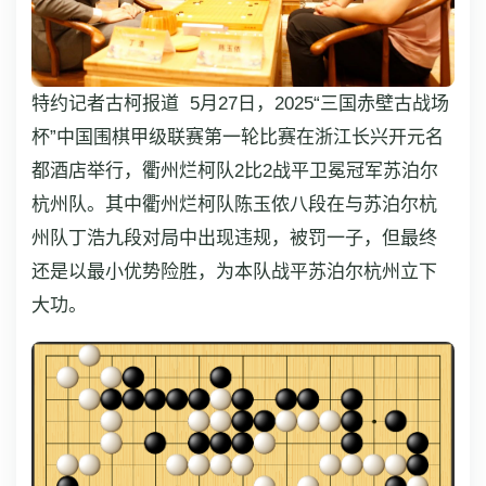
特约记者古柯报道 5月27日，2025“三国赤壁古战场
杯”中国围棋甲级联赛第一轮比赛在浙江长兴开元名
都酒店举行，衢州烂柯队2比2战平卫冕冠军苏泊尔
杭州队。其中衢州烂柯队陈玉侬八段在与苏泊尔杭
州队丁浩九段对局中出现违规，被罚一子，但最终
还是以最小优势险胜，为本队战平苏泊尔杭州立下
大功。