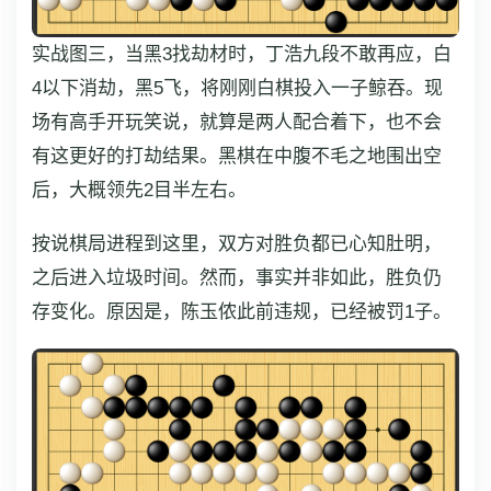
实战图三，当黑3找劫材时，丁浩九段不敢再应，白
4以下消劫，黑5飞，将刚刚白棋投入一子鲸吞。现
场有高手开玩笑说，就算是两人配合着下，也不会
有这更好的打劫结果。黑棋在中腹不毛之地围出空
后，大概领先2目半左右。
按说棋局进程到这里，双方对胜负都已心知肚明，
之后进入垃圾时间。然而，事实并非如此，胜负仍
存变化。原因是，陈玉侬此前违规，已经被罚1子。