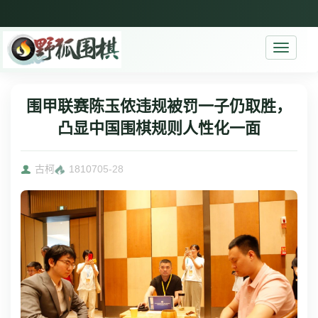
Toggle
navigati
围甲联赛陈玉侬违规被罚一子仍取胜，
凸显中国围棋规则人性化一面
古柯
18107
05-28