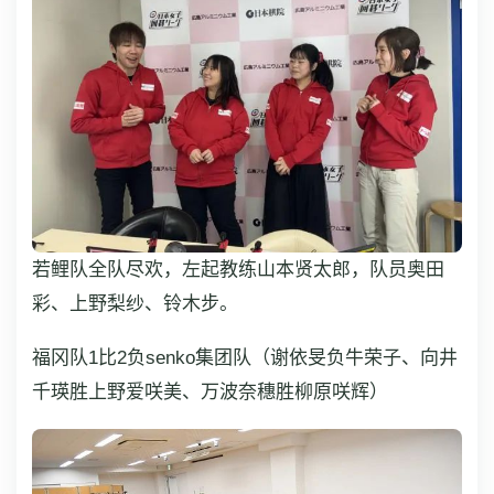
若鲤队全队尽欢，左起教练山本贤太郎，队员奥田
彩、上野梨纱、铃木步。
福冈队1比2负senko集团队（谢依旻负牛荣子、向井
千瑛胜上野爱咲美、万波奈穗胜柳原咲辉）