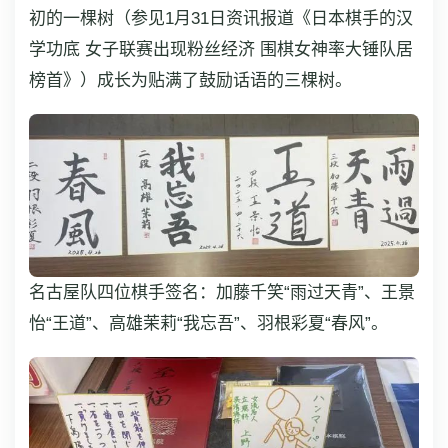
初的一棵树（参见1月31日资讯报道《日本棋手的汉
学功底 女子联赛出现粉丝经济 围棋女神率大锤队居
榜首》）成长为贴满了鼓励话语的三棵树。
名古屋队四位棋手签名：加藤千笑“雨过天青”、王景
怡“王道”、高雄茉莉“我忘吾”、羽根彩夏“春风”。