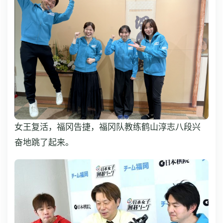
女王复活，福冈告捷，福冈队教练鹤山淳志八段兴
奋地跳了起来。