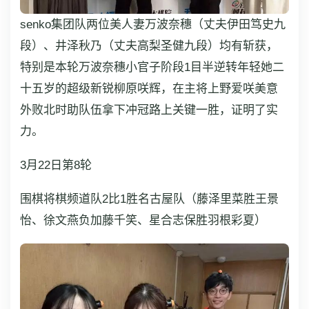
senko集团队两位美人妻万波奈穗（丈夫伊田笃史九
段）、井泽秋乃（丈夫高梨圣健九段）均有斩获，
特别是本轮万波奈穗小官子阶段1目半逆转年轻她二
十五岁的超级新锐柳原咲辉，在主将上野爱咲美意
外败北时助队伍拿下冲冠路上关键一胜，证明了实
力。
3月22日第8轮
围棋将棋频道队2比1胜名古屋队（藤泽里菜胜王景
怡、徐文燕负加藤千笑、星合志保胜羽根彩夏）