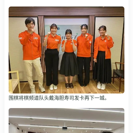
围棋将棋频道队头戴海胆寿司发卡再下一城。