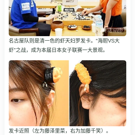
名古屋队则是清一色的虾天妇罗发卡。“海胆VS大
虾”之战，成为本届日本女子联赛一大景观。
发卡近照（左为藤泽里菜，右为加藤千笑）。