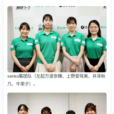
senko集团队（左起万波奈穗、上野爱咲美、井泽秋
乃、牛荣子）。