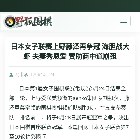
Toggle
navigati
日本女子联赛上野藤泽再争冠 海胆战大
虾 夫妻秀恩爱 赞助商中道崩殂
易非
12064
05-24
日本第1届女子围棋联赛常规赛5月24日结束全
部十轮，上野爱咲美领衔的senko集团队7胜1负，藤
泽里菜率领的围棋将棋频道队5胜3负，在五支参赛
队中排名前二，将于6月28日展开冠亚军之争，决出
日本围棋首座联赛冠军。本篇回顾日本女子联赛第7
至10轮精彩瞬间。