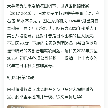
大手笔赞助阪急纳凉围棋节、世界围棋锦标赛
（2017-2019）、日本女子围棋联赛等赛事活动，座
右铭“流水不争先”。图左为角和夫2024年7月出席日
本棋院一百周年纪念仪式，图右为2023年接受吉田
美香八段指导，此封讣告是日本围棋的巨大损失。
不过因2023年下辖的宝冢歌剧团演员自杀事件以及
连带曝光的内部管理霸凌问题，角和夫2023年底至
2025年初已将各项公司任职一一辞掉，七十六岁的
终年在日本社会亦非高寿。
5月24日第10轮
围棋将棋频道队2比1胜福冈队（星合志保胜谢依
旻、藤泽里菜胜向井千瑛、徐文燕负辻华）