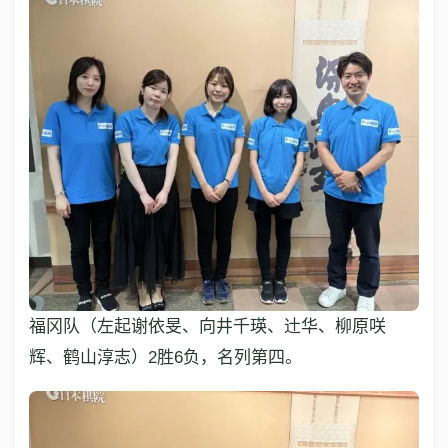
福冈队（左起谢依旻、向井千瑛、辻华、柳原咲
辉、鹤山淳志）2胜6负，名列第四。