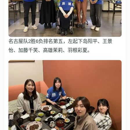
名古屋队2胜6负排名第五，左起下岛阳平、王景
怡、加藤千笑、高雄茉莉、羽根彩夏。