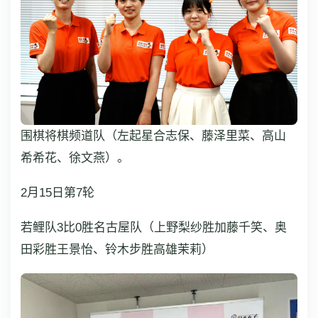
围棋将棋频道队（左起星合志保、藤泽里菜、高山
希希花、徐文燕）。
2月15日第7轮
若鲤队3比0胜名古屋队（上野梨纱胜加藤千笑、奥
田彩胜王景怡、铃木步胜高雄茉莉）