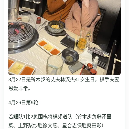
3月22日是铃木步的丈夫林汉杰41岁生日，棋手夫妻
恩爱非常。
4月26日第9轮
若鲤队1比2负围棋将棋频道队（铃木步负藤泽里
菜、上野梨纱胜徐文燕、星合志保胜奥田彩）