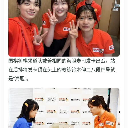
围棋将棋频道队戴着相同的海胆寿司发卡出战，站
在后排将发卡顶在头上的教练铃木伸二八段绰号就
是“海胆”。