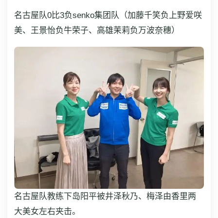
名古屋队0比3负senko集团队（加藤千笑负上野爱咲
美、王景怡负牛荣子、高雄茉莉负万波奈穗）
名古屋队教练下岛阳平被井泽秋乃、梅泽由香里两
大美女左右夹击。