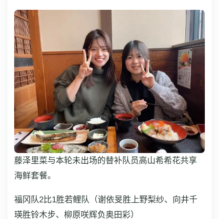
藤泽里菜与本轮未出场的替补队员高山希希花共享
海鲜套餐。
福冈队2比1胜若鲤队（谢依旻胜上野梨纱、向井千
瑛胜铃木步、柳原咲辉负奥田彩）