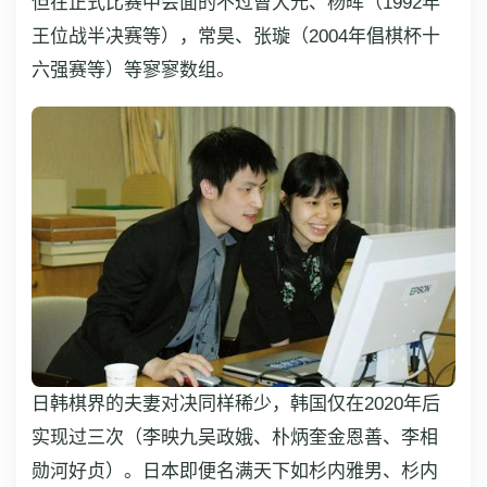
但在正式比赛中会面的不过曹大元、杨晖（1992年
王位战半决赛等），常昊、张璇（2004年倡棋杯十
六强赛等）等寥寥数组。
日韩棋界的夫妻对决同样稀少，韩国仅在2020年后
实现过三次（李映九吴政娥、朴炳奎金恩善、李相
勋河好贞）。日本即便名满天下如杉内雅男、杉内