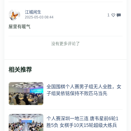
江城闲生
1
2025-05-03 08:44
屋里有暖气
没有更多评论了
相关推荐
全国围棋个人赛男子组无人全胜，女
子组吴依铭保持不败匹马当先
个人赛深圳一地三连 唐韦星前6轮1
胜5负 女棋手10天15轮超级大练兵