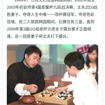
1999年，江芮夫妇加盟韩国棋院，2002年底至
2003年初会师第4届麦馨杯九段战决赛，丈夫2比0战
胜妻子，夺得人生中唯一一项杯赛冠军，传奇色彩
倍增。但二人旅居韩国期间，比赛仅有三盘，直到
2009年第3届GG拍卖杯元老女子擂台赛才正面相
逢，这一回是妻子将丈夫打下擂台。