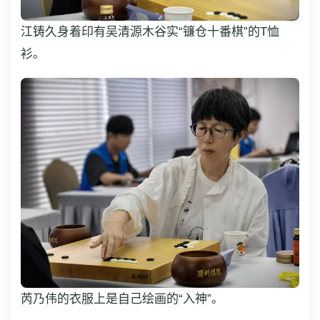
江铸久身着印有吴清源木谷实“镰仓十番棋”的T恤
衫。
芮乃伟的衣服上是自己绘画的“入神”。