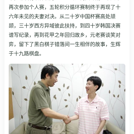
再次参加个人赛，五轮积分循环赛制终于再现了十
六年未见的夫妻对决。从二十岁中国杯赛高处颃
颉，三十岁西方异域彼此扶持，到四十岁韩国决赛
谱写纪录，再到花甲之年回归故乡，元老赛谈笑对
弈，留下了黑白棋子错落间一生相伴的故事，生辉
于十九路棋盘。