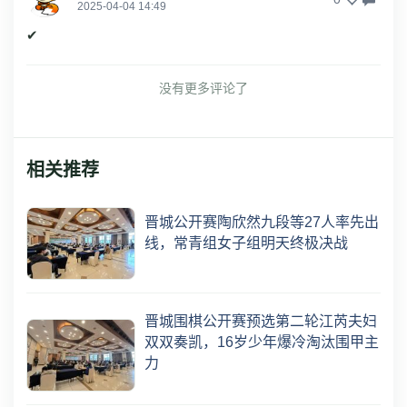
2025-04-04 14:49
✔
没有更多评论了
相关推荐
晋城公开赛陶欣然九段等27人率先出
线，常青组女子组明天终极决战
晋城围棋公开赛预选第二轮江芮夫妇
双双奏凯，16岁少年爆冷淘汰围甲主
力