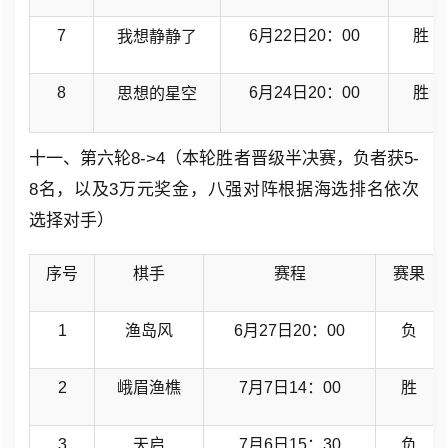
7
6月22日20：00
胜
我想静静了
8
6月24日20：00
胜
思想的星空
十一、第六轮8->4（本轮胜者晋级半决赛，负者获5-
8名，以及3万元奖金，八强对阵根据海选排名依次
选择对手）
序号
棋手
赛程
赛果
1
渔岛风
6月27日20：00
负
2
峨眉渔樵
7月7日14：00
胜
3
天启
7月6日15：30
负