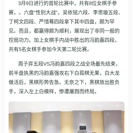
3月9日进行的首轮比赛中，共有8位女棋手参
赛，。六盘“性别大战”，吴依铭六段、李思璇五段、
丁柯文四段、严惜蓦四段拿下其中四盘，颇为罕
见。而且，都赢得颇为顺利，展现出了非同一般的
控局功力。加上女棋手内战中胜出的冯韵嘉四段，
共有5名女棋手参加今天第二轮比赛。
周子弈五段VS冯韵嘉四段之战全场最先结束，
前半盘执黑的冯韵嘉强攻右下白孤棋无果，白大龙
做活后，黑棋形势告急。无奈之下，黑棋放出胜负
手，深入左上白模样，惨遭屠戮而终局。