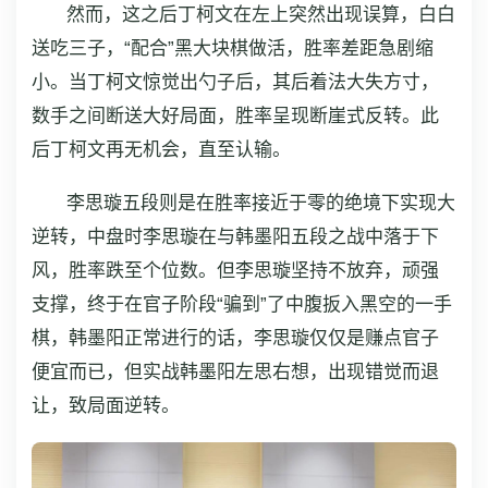
然而，这之后丁柯文在左上突然出现误算，白白
送吃三子，“配合”黑大块棋做活，胜率差距急剧缩
小。当丁柯文惊觉出勺子后，其后着法大失方寸，
数手之间断送大好局面，胜率呈现断崖式反转。此
后丁柯文再无机会，直至认输。
李思璇五段则是在胜率接近于零的绝境下实现大
逆转，中盘时李思璇在与韩墨阳五段之战中落于下
风，胜率跌至个位数。但李思璇坚持不放弃，顽强
支撑，终于在官子阶段“骗到”了中腹扳入黑空的一手
棋，韩墨阳正常进行的话，李思璇仅仅是赚点官子
便宜而已，但实战韩墨阳左思右想，出现错觉而退
让，致局面逆转。