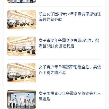
职业女子围棋青少年争霸赛李思璇徐
海哲并驾齐驱
女子青少年争霸赛李思璇6连胜，徐
海哲5胜1负紧追其后
女子青少年争霸赛李思璇全胜，吴依
铭卫冕之路不易
女子围棋青少年争霸赛吴依铭等九人
两连胜