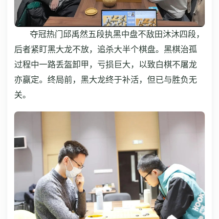
夺冠热门邱禹然五段执黑中盘不敌田沐沐四段，
后者紧盯黑大龙不放，追杀大半个棋盘。黑棋治孤
过程中一路丢盔卸甲，亏损巨大，以致白棋不屠龙
亦赢定。终局前，黑大龙终于补活，但已与胜负无
关。