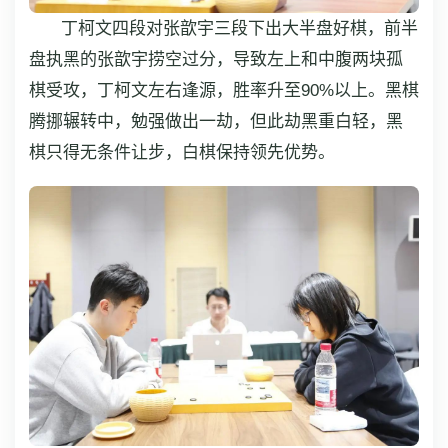
丁柯文四段对张歆宇三段下出大半盘好棋，前半
盘执黑的张歆宇捞空过分，导致左上和中腹两块孤
棋受攻，丁柯文左右逢源，胜率升至90%以上。黑棋
腾挪辗转中，勉强做出一劫，但此劫黑重白轻，黑
棋只得无条件让步，白棋保持领先优势。