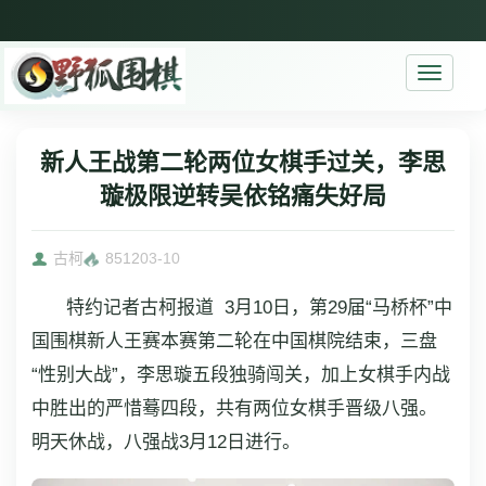
Toggle
navigati
新人王战第二轮两位女棋手过关，李思
璇极限逆转吴依铭痛失好局
古柯
8512
03-10
特约记者古柯报道 3月10日，第29届“马桥杯”中
国围棋新人王赛本赛第二轮在中国棋院结束，三盘
“性别大战”，李思璇五段独骑闯关，加上女棋手内战
中胜出的严惜蓦四段，共有两位女棋手晋级八强。
明天休战，八强战3月12日进行。